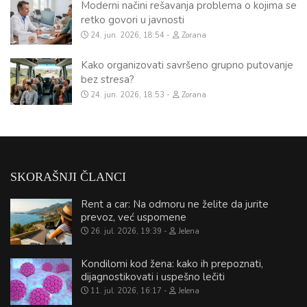
Moderni načini rešavanja problema o kojima se
retko govori u javnosti
24. jun. 2026, 18:54
Zorana
Kako organizovati savršeno grupno putovanje
bez stresa?
24. jun. 2026, 18:53
Zorana
SKORAŠNJI ČLANCI
Rent a car: Na odmoru ne želite da jurite
prevoz, već uspomene
26. jul. 2026, 19:39
Jelena
Kondilomi kod žena: kako ih prepoznati,
dijagnostikovati i uspešno lečiti
11. jul. 2026, 16:17
Jelena