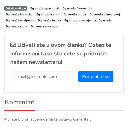
Otkrijte više o
5g mreža opasnosti
5g mreža frekvencija
5g mreža hrvatska
5g mreža u srbiji
5g mreža srbija
5g mreža u hrvatskoj
5g mreža wikipedia
5g mreža brzina
5g mreza znacenje
a1 5g mreža
5g mreza u bih
5g mreza crna gora
Uživali ste u ovom članku? Ostanite
informisani tako što ćete se pridružiti
našem newsletteru!
Komentari
Morate biti prijavljeni da biste ostavili komentar.