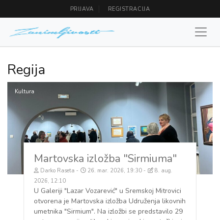
PRIJAVA
REGISTRACIJA
Regija
Kultura
Martovska izložba "Sirmiuma"
Darko Raseta
26. mar. 2026, 19:30
8. aug.
2026, 12:10
U Galeriji "Lazar Vozarević" u Sremskoj Mitrovici
otvorena je Martovska izložba Udruženja likovnih
umetnika "Sirmium". Na izložbi se predstavilo 29