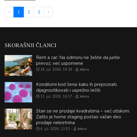
‹
1
2
3
›
SKORAŠNJI ČLANCI
Rent a car: Na odmoru ne želite da jurite
prevoz, već uspomene
26. jul. 2026, 19:39
Jelena
Kondilomi kod žena: kako ih prepoznati,
dijagnostikovati i uspešno lečiti
11. jul. 2026, 16:17
Jelena
Stan se ne prodaje kvadratima – već utiskom:
Zašto je home staging postao važan deo
prodaje nekretnina
4. jul. 2026, 13:52
Jelena