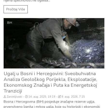
Njena specifičnost ne ogleda...
Pročitaj Više
BiH
Ugalj u Bosni i Hercegovini: Sveobuhvatna
Analiza Geološkog Porijekla, Eksploatacije,
Ekonomskog Značaja i Puta ka Energetskoj
Tranziciji
Zanimljivosti
14. aug. 2025, 19:19
9. aug. 2026, 7:15
Bosna i Hercegovina (BiH) posjeduje značajne rezerve uglja,
prvenstveno lignita i mrkog uglja, koje su historijski i ekonomski