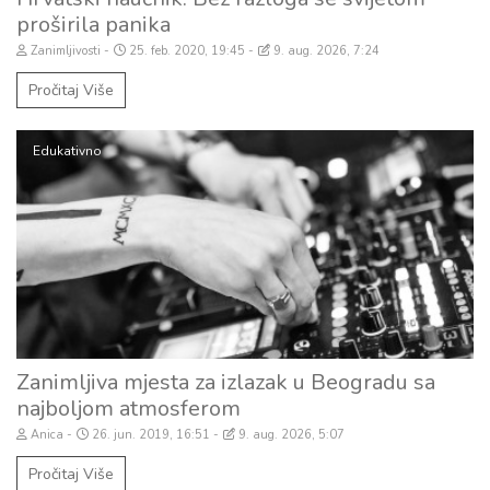
proširila panika
Zanimljivosti
25. feb. 2020, 19:45
9. aug. 2026, 7:24
Pročitaj Više
Edukativno
Zanimljiva mjesta za izlazak u Beogradu sa
najboljom atmosferom
Anica
26. jun. 2019, 16:51
9. aug. 2026, 5:07
Pročitaj Više