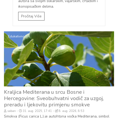
autora sa svojim slikarskim, vajarskim, crtačkim i
ikonopisačkim delima.
Pročitaj Više
Edukativno
Kraljica Mediterana u srcu Bosne i
Hercegovine: Sveobuhvatni vodič za uzgoj,
preradu i ljekovitu primjenu smokve
saban
31. aug. 2025, 17:41
8. aug. 2026, 8:53
Smokva (Ficus carica L.) je autohtona voćka Mediterana, simbol