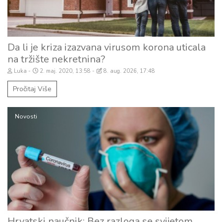
Da li je kriza izazvana virusom korona uticala
na tržište nekretnina?
Luka
2. maj. 2020, 13:58
8. aug. 2026, 17:48
Pročitaj Više
Novosti
Hrvatski naučnik: Bez razloga se svijetom