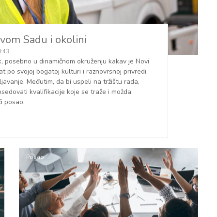
vom Sadu i okolini
0:43
k, posebno u dinamičnom okruženju kakav je Novi
t po svojoj bogatoj kulturi i raznovrsnoj privredi,
vanje. Međutim, da bi uspeli na tržištu rada,
edovati kvalifikacije koje se traže i možda
ći posao.
Posao