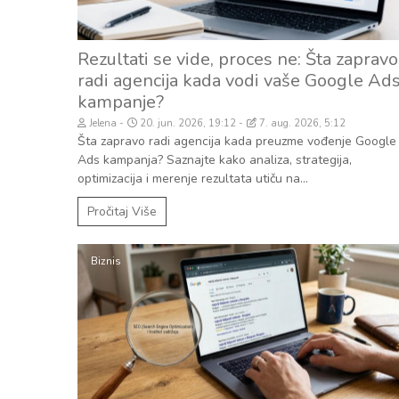
Rezultati se vide, proces ne: Šta zapravo
radi agencija kada vodi vaše Google Ad
kampanje?
Jelena
20. jun. 2026, 19:12
7. aug. 2026, 5:12
Šta zapravo radi agencija kada preuzme vođenje Google
Ads kampanja? Saznajte kako analiza, strategija,
optimizacija i merenje rezultata utiču na...
Pročitaj Više
Biznis