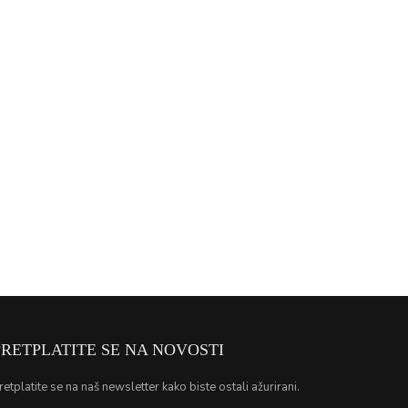
PRETPLATITE SE NA NOVOSTI
retplatite se na naš newsletter kako biste ostali ažurirani.