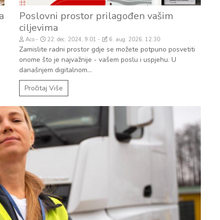
a
Poslovni prostor prilagođen vašim
ciljevima
Aco
22. dec. 2024, 9:01
6. aug. 2026, 12:30
Zamislite radni prostor gdje se možete potpuno posvetiti
onome što je najvažnije - vašem poslu i uspjehu. U
današnjem digitalnom...
Pročitaj Više