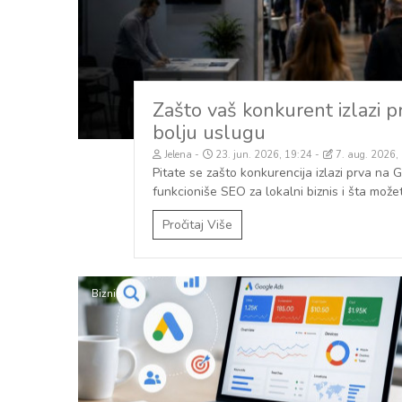
Zašto vaš konkurent izlazi p
bolju uslugu
Jelena
23. jun. 2026, 19:24
7. aug. 2026,
Pitate se zašto konkurencija izlazi prva na 
funkcioniše SEO za lokalni biznis i šta možet
Pročitaj Više
Biznis