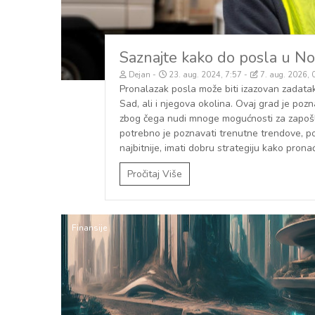
Saznajte kako do posla u No
Dejan
23. aug. 2024, 7:57
7. aug. 2026, 
Pronalazak posla može biti izazovan zadata
Sad, ali i njegova okolina. Ovaj grad je pozna
zbog čega nudi mnoge mogućnosti za zapošlja
potrebno je poznavati trenutne trendove, pos
najbitnije, imati dobru strategiju kako prona
Pročitaj Više
Finansije