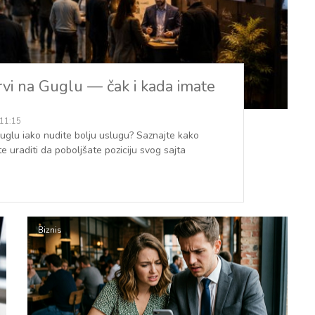
rvi na Guglu — čak i kada imate
 11:15
Guglu iako nudite bolju uslugu? Saznajte kako
e uraditi da poboljšate poziciju svog sajta
Biznis