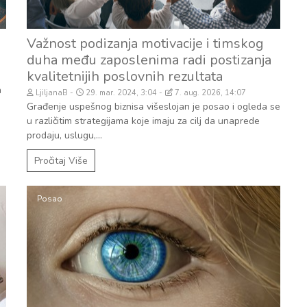
Važnost podizanja motivacije i timskog
duha među zaposlenima radi postizanja
kvalitetnijih poslovnih rezultata
a
LjiljanaB
29. mar. 2024, 3:04
7. aug. 2026, 14:07
Građenje uspešnog biznisa višeslojan je posao i ogleda se
u različitim strategijama koje imaju za cilj da unaprede
prodaju, uslugu,...
Pročitaj Više
Posao