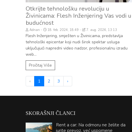
Otkrijte tehnološku revoluciju u
Živinicama: Flesh Inženjering Vas vodi u
budućnost
Adnan
18. feb. 2024, 18:49
7. aug. 2026, 13:13
Flesh Inženjering, smješten u Živinicama, predstavlja
tehnološki epicentar koji nudi širok spektar usluga
uključujući napredni video nadzor, profesionalnu izradu
web...
Pročitaj Više
‹
1
2
3
›
SKORAŠNJI ČLANCI
Rent a car: Na odmoru ne želite da
jurite prevoz, već uspomene