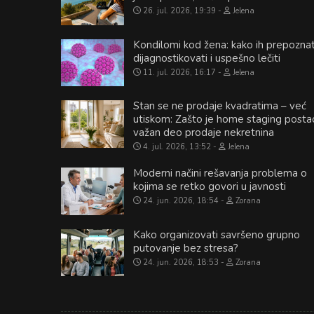
26. jul. 2026, 19:39
Jelena
Kondilomi kod žena: kako ih prepoznat
dijagnostikovati i uspešno lečiti
11. jul. 2026, 16:17
Jelena
Stan se ne prodaje kvadratima – već
utiskom: Zašto je home staging posta
važan deo prodaje nekretnina
4. jul. 2026, 13:52
Jelena
Moderni načini rešavanja problema o
kojima se retko govori u javnosti
24. jun. 2026, 18:54
Zorana
Kako organizovati savršeno grupno
putovanje bez stresa?
24. jun. 2026, 18:53
Zorana