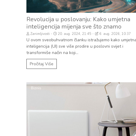
Revolucija u poslovanju: Kako umjetna
inteligencija mijenja sve što znamo
Zanimljivosti
20. aug. 2024, 21:45
6. aug. 2026, 10:37
U ovom sveobuhvatnom članku istražujemo kako umjetn
inteligencija (UI) sve više prodire u poslovni svijet i
transformiše način na koji...
Pročitaj Više
Biznis