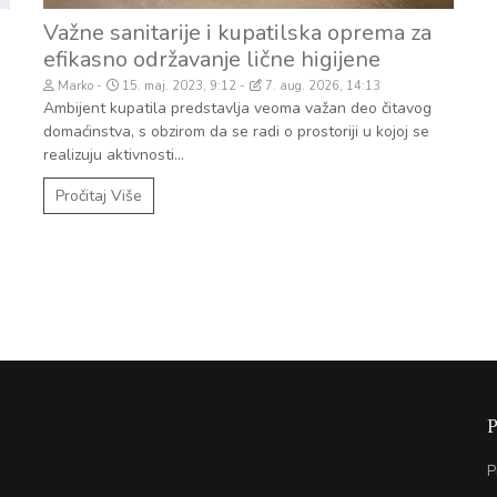
Važne sanitarije i kupatilska oprema za
efikasno održavanje lične higijene
Marko
15. maj. 2023, 9:12
7. aug. 2026, 14:13
Ambijent kupatila predstavlja veoma važan deo čitavog
domaćinstva, s obzirom da se radi o prostoriji u kojoj se
realizuju aktivnosti...
Pročitaj Više
P