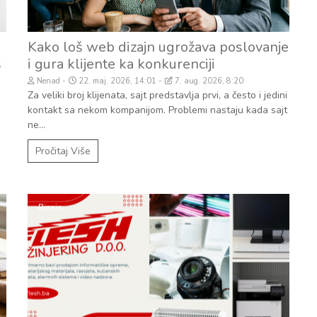
Kako loš web dizajn ugrožava poslovanje
s
i gura klijente ka konkurenciji
Nenad
22. maj. 2026, 14:01
7. aug. 2026, 8:20
Za veliki broj klijenata, sajt predstavlja prvi, a često i jedini
kontakt sa nekom kompanijom. Problemi nastaju kada sajt
ne...
Pročitaj Više
Biznis