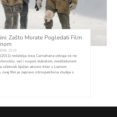
jini: Zašto Morate Pogledati Film
onom
 2026, 23:23
 (2011) redatelja Joea Carnahana izdvaja se ne
stivnošću, već i svojom dubokom, meditativnom
očekivali tipičan akcioni triler s Liamom
ovaj film je zapravo introspektivna studija o