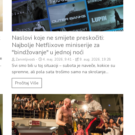
k
Naslovi koje ne smijete preskočiti:
Najbolje Netflixove miniserije za
"bindžovanje" u jednoj noći
te
Zanimljivosti
4. maj. 2026, 9:41
9. aug. 2026, 19:28
,
Svi smo bili u toj situaciji – subota je naveče, kokice su
spremne, ali pola sata trošimo samo na skrolanje...
Pročitaj Više
Film/TV