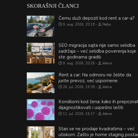
SKORAŠNJI ČLANCI
Čemu služi depozit kod rent a car-a?
9. aug. 2026, 20:19
Pedja
SEO migracija sajta nije samo selidba
sadržaja – već selidba poverenja koje
ste godinama gradili
9. aug. 2026, 20:18
Jelena
Rent a car: Na odmoru ne želite da
jurite prevoz, već uspomene
26. jul. 2026, 19:39
Jelena
Kondilomi kod žena: kako ih prepoznat
dijagnostikovati i uspešno lečiti
11. jul. 2026, 16:17
Jelena
Stan se ne prodaje kvadratima – već
utiskom: Zašto je home staging posta