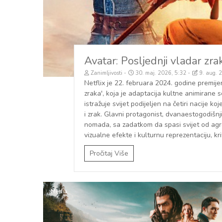
Avatar: Posljednji vladar zrak
Zanimljivosti
30. maj. 2026, 5:32
9. aug. 
Netflix je 22. februara 2024. godine premije
zraka', koja je adaptacija kultne animirane 
istražuje svijet podijeljen na četiri nacije k
i zrak. Glavni protagonist, dvanaestogodišnji 
nomada, sa zadatkom da spasi svijet od agre
vizualne efekte i kulturnu reprezentaciju, kri
Pročitaj Više
Media