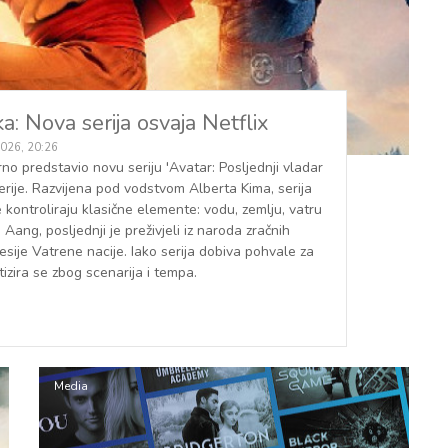
a: Nova serija osvaja Netflix
2026, 20:26
rno predstavio novu seriju 'Avatar: Posljednji vladar
serije. Razvijena pod vodstvom Alberta Kima, serija
oje kontroliraju klasične elemente: vodu, zemlju, vatru
Aang, posljednji je preživjeli iz naroda zračnih
sije Vatrene nacije. Iako serija dobiva pohvale za
tizira se zbog scenarija i tempa.
Media