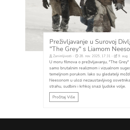
Preživljavanje u Surovoj Divl
"The Grey" s Liamom Nees
Zanimljivosti
28. nov. 2025, 17:31
9. aug.
U moru filmova o preživljavanju, "The Grey"
samo brutalnim realizmom i vizualnom suge
temeljnom porukom. Iako su gledatelji možda 
Neesonom u ulozi nezaustavljivog osvetnika, 
strahu, sudbini i krhkoj snazi ljudske volje.
Pročitaj Više