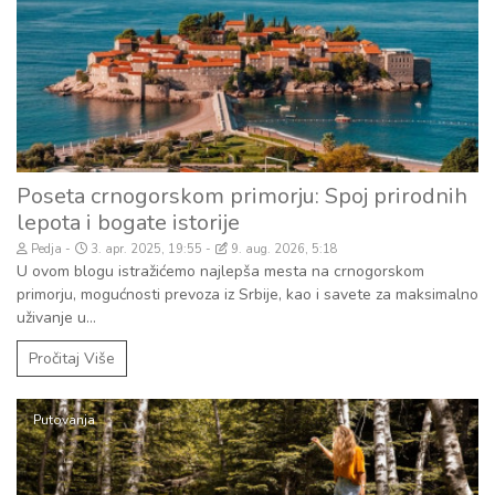
Poseta crnogorskom primorju: Spoj prirodnih
lepota i bogate istorije
Pedja
3. apr. 2025, 19:55
9. aug. 2026, 5:18
U ovom blogu istražićemo najlepša mesta na crnogorskom
primorju, mogućnosti prevoza iz Srbije, kao i savete za maksimalno
uživanje u...
Pročitaj Više
Putovanja