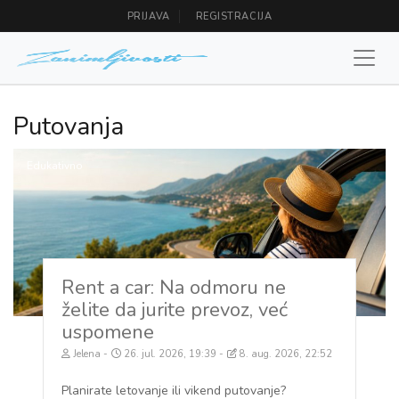
PRIJAVA
REGISTRACIJA
Putovanja
Edukativno
Rent a car: Na odmoru ne
želite da jurite prevoz, već
uspomene
Jelena
26. jul. 2026, 19:39
8. aug. 2026, 22:52
Planirate letovanje ili vikend putovanje?