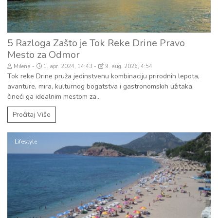
5 Razloga Zašto je Tok Reke Drine Pravo
Mesto za Odmor
Milena
1. apr. 2024, 14:43
9. aug. 2026, 4:54
Tok reke Drine pruža jedinstvenu kombinaciju prirodnih lepota,
avanture, mira, kulturnog bogatstva i gastronomskih užitaka,
čineći ga idealnim mestom za...
Pročitaj Više
Lifestyle