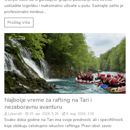
uskladite logistiku i maksimalno uživate u putu. Saznajte zašto je
profesionalni minibus...
Pročitaj Više
Putovanja
Najbolje vreme za rafting na Tari i
nezaboravnu avanturu
LjiljanaB
25. apr. 2026, 5:28
9. aug. 2026, 3:01
Svako doba godine na Tari ima svoje prednosti, ali i specifičnosti
koje oblikuju celokupno iskustvo raftinga. Pravi izbor zavisi