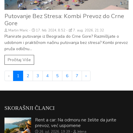
Putovanje Bez Stresa: Kombi Prevoz do Crne
Gore
Martin Maric
17. feb. 2024, 8:52
7. aug. 2026, 21:32
Planirate putovanje iz Beograda do Crne Gore? Razmišljate o
udobnom i praktičnom načinu putovanja bez stresa? Kombi prevoz
pruža odličnu...
Pročitaj Više
‹
1
2
3
4
5
6
7
›
SKORAŠNJI ČLANCI
Rent a car: Na odmoru ne želite da jurite
prevoz, već uspomene
26. jul. 2026, 19:39
Jelena