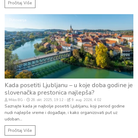
Pročitaj Više
Putovanja
Kada posetiti Ljubljanu – u koje doba godine je
slovenačka prestonica najlepša?
Milos BG
28. okt. 2025, 19:12
9. aug. 2026, 4:02
Saznajte kada je najbolje posetiti Ljubljanu, koji period godine
nudi najlepše vreme i događaje, i kako organizovati put uz
udoban...
Pročitaj Više