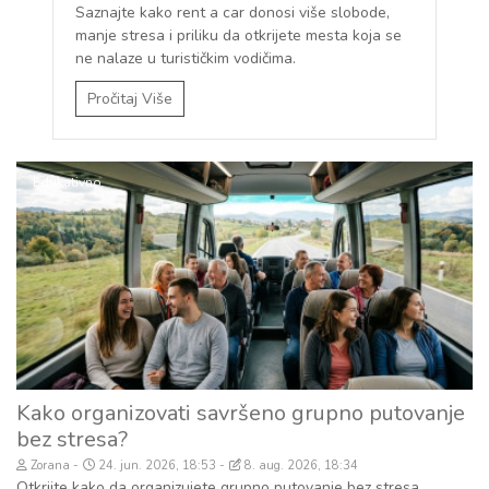
Saznajte kako rent a car donosi više slobode,
manje stresa i priliku da otkrijete mesta koja se
ne nalaze u turističkim vodičima.
Pročitaj Više
Edukativno
Kako organizovati savršeno grupno putovanje
bez stresa?
Zorana
24. jun. 2026, 18:53
8. aug. 2026, 18:34
Otkrijte kako da organizujete grupno putovanje bez stresa,