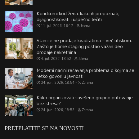
Kondilomi kod žena: kako ih prepoznati,
dijagnostikovati i uspešno lečiti
11. jul. 2026, 16:17
Jelena
Stan se ne prodaje kvadratima – već utiskom:
Zašto je home staging postao važan deo
prodaje nekretnina
4. jul. 2026, 13:52
Jelena
Moderni načini rešavanja problema o kojima se
retko govori u javnosti
24. jun. 2026, 18:54
Zorana
Kako organizovati savršeno grupno putovanje
bez stresa?
24. jun. 2026, 18:53
Zorana
PRETPLATITE SE NA NOVOSTI