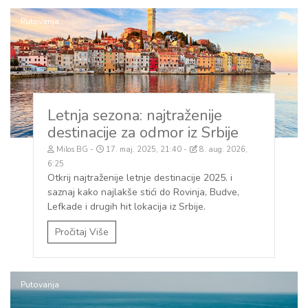
Putovanja
Letnja sezona: najtraženije
destinacije za odmor iz Srbije
Milos BG
17. maj. 2025, 21:40
8. aug. 2026,
6:25
Otkrij najtraženije letnje destinacije 2025. i
saznaj kako najlakše stići do Rovinja, Budve,
Lefkade i drugih hit lokacija iz Srbije.
Pročitaj Više
Putovanja