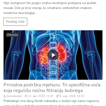
Nije slučajnost što jezgro oraha neodoljivo podsjeća na ljudski
mozak. Dok je kroz istoriju to smatrano simboličnim znakom,
moderna neurologija...
Pročitaj Više
Zdravlje
Prirodna podrška mjehuru: Tri specifična voća
koja regulišu noćnu filtraciju bubrega
Zanimljivosti
12. apr. 2026, 13:47
6. aug. 2026, 14:02
Prekidanje sna zbog čestih odlazaka u toalet nije samo naporno,
već narušava duboke regenerativne faze sna neophodne za