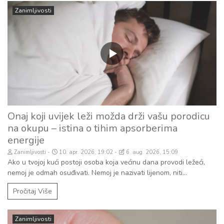
Zanimljivosti
Onaj koji uvijek leži možda drži vašu porodicu
na okupu – istina o tihim apsorberima
energije
Zanimljivosti
10. apr. 2026, 19:02
6. aug. 2026, 15:09
Ako u tvojoj kući postoji osoba koja većinu dana provodi ležeći,
nemoj je odmah osuđivati. Nemoj je nazivati lijenom, niti...
Pročitaj Više
Zanimljivosti