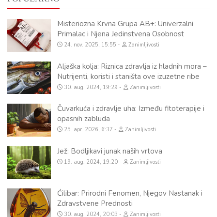
Misteriozna Krvna Grupa AB+: Univerzalni
Primalac i Njena Jedinstvena Osobnost
24. nov. 2025, 15:55
Zanimljivosti
Aljaška kolja: Riznica zdravlja iz hladnih mora –
Nutrijenti, koristi i staništa ove izuzetne ribe
30. aug. 2024, 19:29
Zanimljivosti
Čuvarkuća i zdravlje uha: Između fitoterapije i
opasnih zabluda
25. apr. 2026, 6:37
Zanimljivosti
Jež: Bodljikavi junak naših vrtova
19. aug. 2024, 19:20
Zanimljivosti
Ćilibar: Prirodni Fenomen, Njegov Nastanak i
Zdravstvene Prednosti
30. aug. 2024, 20:03
Zanimljivosti