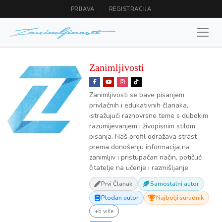
PRIJAVA
REGISTRACIJA
Zanimljivosti
Zanimljivosti se bave pisanjem
privlačnih i edukativnih članaka,
istražujući raznovrsne teme s dubokim
razumijevanjem i živopisnim stilom
pisanja. Naš profil odražava strast
prema donošenju informacija na
zanimljiv i pristupačan način, potičući
čitatelje na učenje i razmišljanje.
Prvi Članak
Samostalni autor
Plodan autor
Najbolji suradnik
+5 više