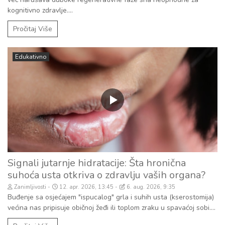
kognitivno zdravlje....
Pročitaj Više
Edukativno
Signali jutarnje hidratacije: Šta hronična
suhoća usta otkriva o zdravlju vaših organa?
Zanimljivosti
12. apr. 2026, 13:45
6. aug. 2026, 9:35
Buđenje sa osjećajem "ispucalog" grla i suhih usta (kserostomija)
većina nas pripisuje običnoj žeđi ili toplom zraku u spavaćoj sobi....