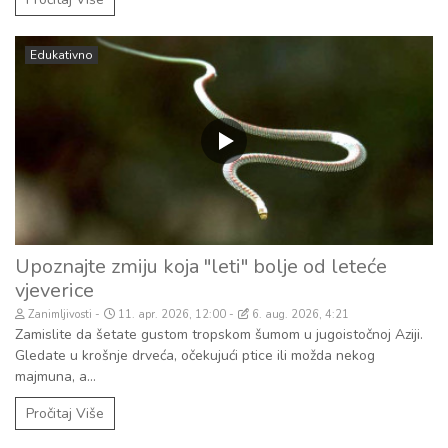
Edukativno
Upoznajte zmiju koja "leti" bolje od leteće
vjeverice
Zanimljivosti
11. apr. 2026, 12:00
6. aug. 2026, 4:21
Zamislite da šetate gustom tropskom šumom u jugoistočnoj Aziji.
Gledate u krošnje drveća, očekujući ptice ili možda nekog
majmuna, a...
Pročitaj Više