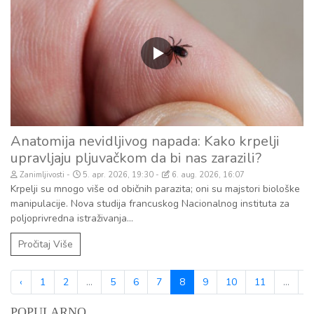
Anatomija nevidljivog napada: Kako krpelji
upravljaju pljuvačkom da bi nas zarazili?
Zanimljivosti
5. apr. 2026, 19:30
6. aug. 2026, 16:07
Krpelji su mnogo više od običnih parazita; oni su majstori biološke
manipulacije. Nova studija francuskog Nacionalnog instituta za
poljoprivredna istraživanja...
Pročitaj Više
‹
1
2
...
5
6
7
8
9
10
11
...
8
POPULARNO