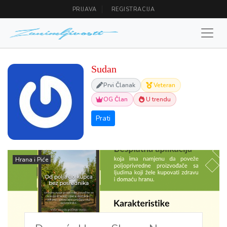
PRIJAVA
REGISTRACIJA
Sudan
Prvi Članak
Veteran
OG Član
U trendu
Hrana i Piće