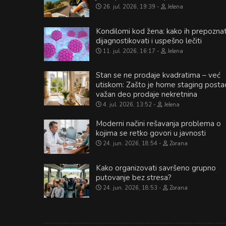
26. jul. 2026, 19:39
Jelena
Kondilomi kod žena: kako ih prepoznat
dijagnostikovati i uspešno lečiti
11. jul. 2026, 16:17
Jelena
Stan se ne prodaje kvadratima – već
utiskom: Zašto je home staging posta
važan deo prodaje nekretnina
4. jul. 2026, 13:52
Jelena
Moderni načini rešavanja problema o
kojima se retko govori u javnosti
24. jun. 2026, 18:54
Zorana
Kako organizovati savršeno grupno
putovanje bez stresa?
24. jun. 2026, 18:53
Zorana