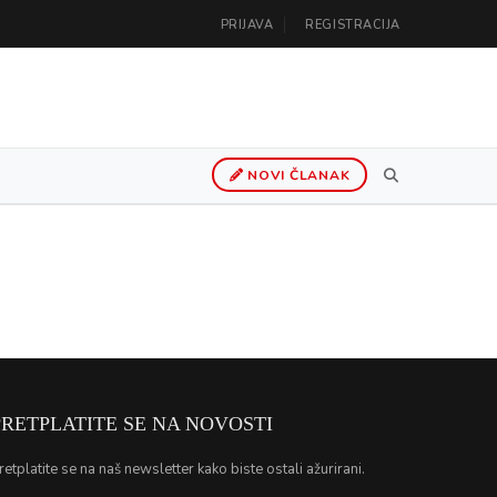
PRIJAVA
REGISTRACIJA
NOVI ČLANAK
PRETPLATITE SE NA NOVOSTI
retplatite se na naš newsletter kako biste ostali ažurirani.