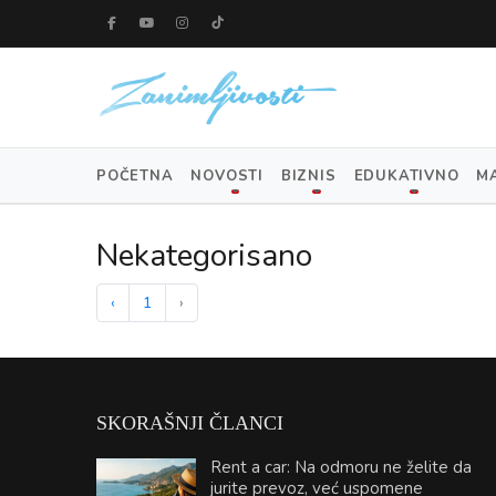
POČETNA
NOVOSTI
BIZNIS
EDUKATIVNO
M
Nekategorisano
‹
1
›
SKORAŠNJI ČLANCI
Rent a car: Na odmoru ne želite da
jurite prevoz, već uspomene