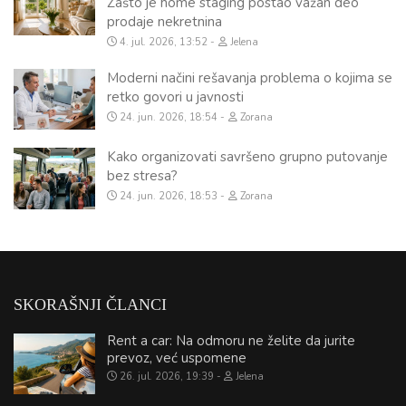
Zašto je home staging postao važan deo
prodaje nekretnina
4. jul. 2026, 13:52
Jelena
Moderni načini rešavanja problema o kojima se
retko govori u javnosti
24. jun. 2026, 18:54
Zorana
Kako organizovati savršeno grupno putovanje
bez stresa?
24. jun. 2026, 18:53
Zorana
SKORAŠNJI ČLANCI
Rent a car: Na odmoru ne želite da jurite
prevoz, već uspomene
26. jul. 2026, 19:39
Jelena