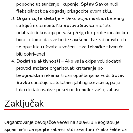
popodne uz sunčanje i kupanje,
Splav Savka
nudi
fleksibilnost da događaj prilagodite svom stilu.
Organizujte detalje
– Dekoracija, muzika, i ketering
su ključni elementi. Na
Splavu Savka
, možete
odabrati dekoraciju po vašoj želji, dok profesionalni tim
brine o tome da sve bude savršeno. Ne zaboravite da
se opustite i uživate u večeri – sve tehničke stvari će
biti pokrivene!
Dodatne aktivnosti
– Ako vaša ekipa voli dodatni
provod, možete organizovati krstarenje po
beogradskim rekama ili dan opuštanja na vodi.
Splav
Savka
sarađuje sa lokalnim jahting servisima, pa je
lako dodati ovakve posebne trenutke vašoj zabavi.
Zaključak
Organizovanje devojačke večeri na splavu u Beogradu je
sjajan način da spojite zabavu, stil i avanturu. A ako želite da