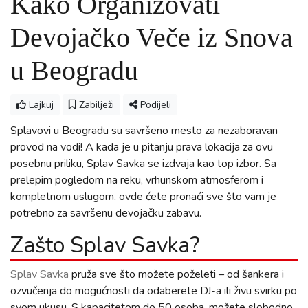
Kako Organizovati
Devojačko Veče iz Snova
u Beogradu
Lajkuj
Zabilježi
Podijeli
Splavovi u Beogradu su savršeno mesto za nezaboravan
provod na vodi! A kada je u pitanju prava lokacija za ovu
posebnu priliku, Splav Savka se izdvaja kao top izbor. Sa
prelepim pogledom na reku, vrhunskom atmosferom i
kompletnom uslugom, ovde ćete pronaći sve što vam je
potrebno za savršenu devojačku zabavu.
Zašto Splav Savka?
Splav Savka
pruža sve što možete poželeti – od šankera i
ozvučenja do mogućnosti da odaberete DJ-a ili živu svirku po
svom ukusu. S kapacitetom do 50 osoba, možete slobodno