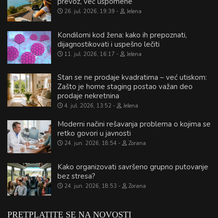
prevoz, već uspomene
26. jul. 2026, 19:39
Jelena
Kondilomi kod žena: kako ih prepoznati,
dijagnostikovati i uspešno lečiti
11. jul. 2026, 16:17
Jelena
Stan se ne prodaje kvadratima – već utiskom:
Zašto je home staging postao važan deo
prodaje nekretnina
4. jul. 2026, 13:52
Jelena
Moderni načini rešavanja problema o kojima se
retko govori u javnosti
24. jun. 2026, 18:54
Zorana
Kako organizovati savršeno grupno putovanje
bez stresa?
24. jun. 2026, 18:53
Zorana
PRETPLATITE SE NA NOVOSTI