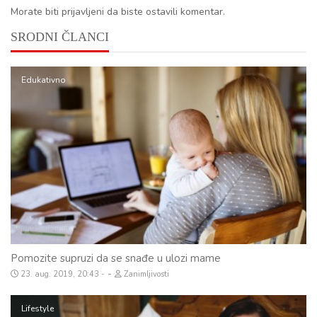
Morate biti prijavljeni da biste ostavili komentar.
SRODNI ČLANCI
Edukativno
Pomozite supruzi da se snađe u ulozi mame
-
23. aug. 2019, 20:43
Zanimljivosti
Lifestyle