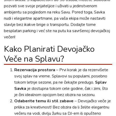
pozvati sve svoje prijateljice i uživati u jedinstvenom
ambijentu sa pogledom na reku Savu. Pored toga, Savka
nudi i elegantne apartmane, pa vaša ekipa može nastaviti
slavlje bez ikakve brige o transportu. Dodajte tome
besplatan parking i već ste na putu ka savršenoj devojačkoj
večeri!
Kako Planirati Devojačko
Veče na Splavu?
Rezervacija prostora
– Prvi korak je da rezervišete
svoj splav na vreme. Splavovi su popularni, posebno
tokom letnje sezone, pa ne čekajte predugo.
Splav
Savka
je dostupna tokom cele godine, čak i zimi, što
je čini idealnom opcijom bez obzira na sezonu.
Odaberite temu ili stil zabave
– Devojačko veče je
prilika za kreativnost! Bez obzira da li želite elegantnu
večeru na vodi, divlju žurku sa DJ-em ili opušteno