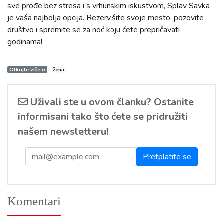
sve prođe bez stresa i s vrhunskim iskustvom, Splav Savka
je vaša najbolja opcija. Rezervišite svoje mesto, pozovite
društvo i spremite se za noć koju ćete prepričavati
godinama!
Otkrijte više o
žena
Uživali ste u ovom članku? Ostanite
informisani tako što ćete se pridružiti
našem newsletteru!
Komentari