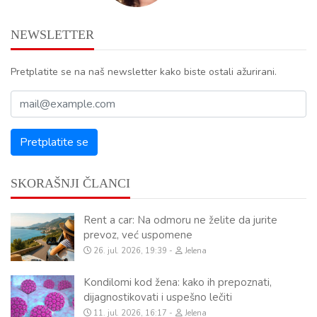
NEWSLETTER
Pretplatite se na naš newsletter kako biste ostali ažurirani.
SKORAŠNJI ČLANCI
Rent a car: Na odmoru ne želite da jurite
prevoz, već uspomene
26. jul. 2026, 19:39
Jelena
Kondilomi kod žena: kako ih prepoznati,
dijagnostikovati i uspešno lečiti
11. jul. 2026, 16:17
Jelena