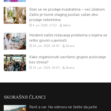
Stan se ne prodaje kvadratima – već utiskom:
Zašto je home staging postao važan deo
prodaje nekretnina
4. jul. 2026, 13:52
Jelena
Moderni načini rešavanja problema o kojima se
retko govori u javnosti
24. jun. 2026, 18:54
Zorana
Kako organizovati savršeno grupno putovanje
bez stresa?
24. jun. 2026, 18:53
Zorana
SKORAŠNJI ČLANCI
Rent a car: Na odmoru ne želite da jurite