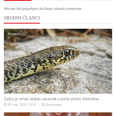
Morate biti prijavljeni da biste ostavili komentar.
SRODNI ČLANCI
Magazin
Zašto je smuk vitalan saveznik u borbi protiv štetočina
-
30. maj. 2026, 22:19
Zanimljivosti