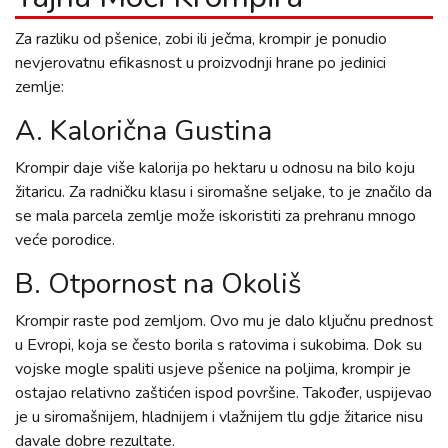
Za razliku od pšenice, zobi ili ječma, krompir je ponudio
nevjerovatnu efikasnost u proizvodnji hrane po jedinici
zemlje:
A. Kalorična Gustina
Krompir daje više kalorija po hektaru u odnosu na bilo koju
žitaricu. Za radničku klasu i siromašne seljake, to je značilo da
se mala parcela zemlje može iskoristiti za prehranu mnogo
veće porodice.
B. Otpornost na Okoliš
Krompir raste pod zemljom. Ovo mu je dalo ključnu prednost
u Evropi, koja se često borila s ratovima i sukobima. Dok su
vojske mogle spaliti usjeve pšenice na poljima, krompir je
ostajao relativno zaštićen ispod površine. Također, uspijevao
je u siromašnijem, hladnijem i vlažnijem tlu gdje žitarice nisu
davale dobre rezultate.