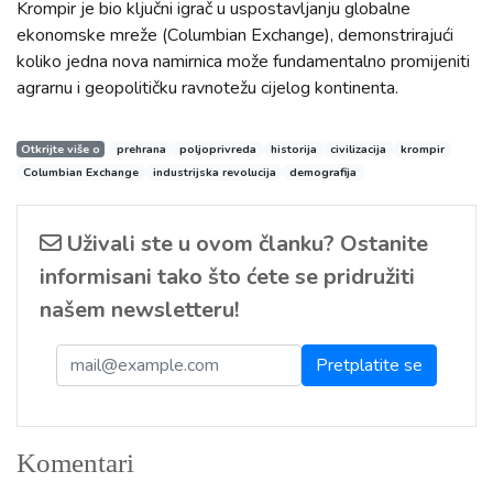
Krompir je bio ključni igrač u uspostavljanju globalne
ekonomske mreže (Columbian Exchange), demonstrirajući
koliko jedna nova namirnica može fundamentalno promijeniti
agrarnu i geopolitičku ravnotežu cijelog kontinenta.
Otkrijte više o
prehrana
poljoprivreda
historija
civilizacija
krompir
Columbian Exchange
industrijska revolucija
demografija
Uživali ste u ovom članku? Ostanite
informisani tako što ćete se pridružiti
našem newsletteru!
Komentari