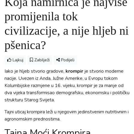
Koja namirnica je najviše
promijenila tok
civilizacije, a nije hljeb ni
pšenica?
Lajkuj
Zabilježi
Podijeli
Iako je hljeb stvorio gradove,
krompir
je stvorio moderne
nacije. Uvezen iz Anda, Južne Amerike, u Evropu tokom
Kolumbijske razmjene u 16. vijeku, krompir je za manje od
dva vijeka transformisao demografsku, ekonomsku i političku
strukturu Starog Svijeta.
Tajni uticaj krompira leži u njegovim jedinstvenim nutritivnim i
agronomskim prednostima.
Tajna Moći Krompira