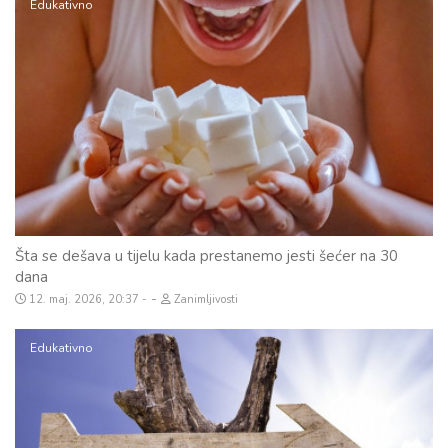
Edukativno
Šta se dešava u tijelu kada prestanemo jesti šećer na 30
dana
-
12. maj. 2026, 20:37
Zanimljivosti
Edukativno