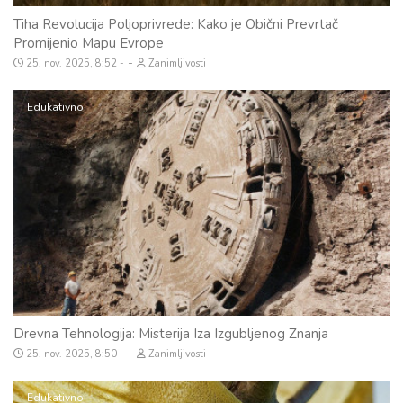
Tiha Revolucija Poljoprivrede: Kako je Obični Prevrtač
Promijenio Mapu Evrope
-
25. nov. 2025, 8:52
Zanimljivosti
Edukativno
Drevna Tehnologija: Misterija Iza Izgubljenog Znanja
-
25. nov. 2025, 8:50
Zanimljivosti
Edukativno