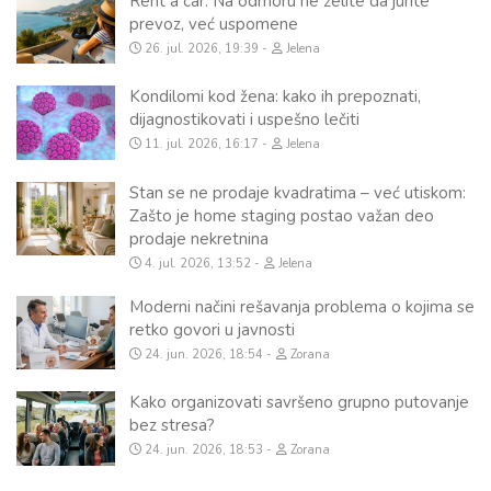
Rent a car: Na odmoru ne želite da jurite
prevoz, već uspomene
26. jul. 2026, 19:39
Jelena
Kondilomi kod žena: kako ih prepoznati,
dijagnostikovati i uspešno lečiti
11. jul. 2026, 16:17
Jelena
Stan se ne prodaje kvadratima – već utiskom:
Zašto je home staging postao važan deo
prodaje nekretnina
4. jul. 2026, 13:52
Jelena
Moderni načini rešavanja problema o kojima se
retko govori u javnosti
24. jun. 2026, 18:54
Zorana
Kako organizovati savršeno grupno putovanje
bez stresa?
24. jun. 2026, 18:53
Zorana