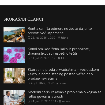
SKORAŠNJI ČLANCI
Rent a car: Na odmoru ne želite da jurite
prevoz, već uspomene
26. jul. 2026, 19:39
Jelena
Kondilomi kod žena: kako ih prepoznati,
dijagnostikovati i uspešno lečiti
11. jul. 2026, 16:17
Jelena
Stan se ne prodaje kvadratima – već utiskom:
Zašto je home staging postao važan deo
prodaje nekretnina
4. jul. 2026, 13:52
Jelena
Moderni načini rešavanja problema o kojima se
retko govori u javnosti
24. jun. 2026, 18:54
Zorana