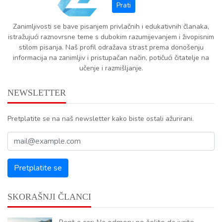
Zanimljivosti se bave pisanjem privlačnih i edukativnih članaka,
istražujući raznovrsne teme s dubokim razumijevanjem i živopisnim
stilom pisanja. Naš profil odražava strast prema donošenju
informacija na zanimljiv i pristupačan način, potičući čitatelje na
učenje i razmišljanje.
NEWSLETTER
Pretplatite se na naš newsletter kako biste ostali ažurirani.
SKORAŠNJI ČLANCI