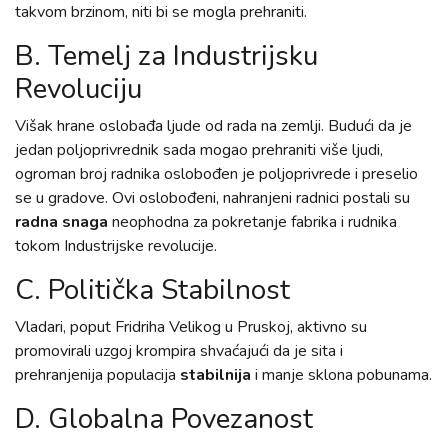
takvom brzinom, niti bi se mogla prehraniti.
B. Temelj za Industrijsku
Revoluciju
Višak hrane oslobađa ljude od rada na zemlji. Budući da je
jedan poljoprivrednik sada mogao prehraniti više ljudi,
ogroman broj radnika oslobođen je poljoprivrede i preselio
se u gradove. Ovi oslobođeni, nahranjeni radnici postali su
radna snaga
neophodna za pokretanje fabrika i rudnika
tokom Industrijske revolucije.
C. Politička Stabilnost
Vladari, poput Fridriha Velikog u Pruskoj, aktivno su
promovirali uzgoj krompira shvaćajući da je sita i
prehranjenija populacija
stabilnija
i manje sklona pobunama.
D. Globalna Povezanost