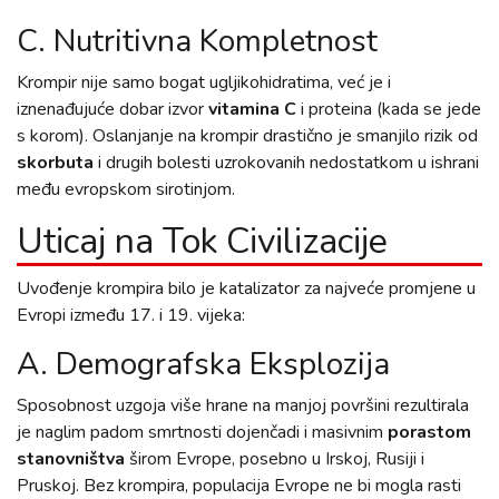
C. Nutritivna Kompletnost
Krompir nije samo bogat ugljikohidratima, već je i
iznenađujuće dobar izvor
vitamina C
i proteina (kada se jede
s korom). Oslanjanje na krompir drastično je smanjilo rizik od
skorbuta
i drugih bolesti uzrokovanih nedostatkom u ishrani
među evropskom sirotinjom.
Uticaj na Tok Civilizacije
Uvođenje krompira bilo je katalizator za najveće promjene u
Evropi između 17. i 19. vijeka:
A. Demografska Eksplozija
Sposobnost uzgoja više hrane na manjoj površini rezultirala
je naglim padom smrtnosti dojenčadi i masivnim
porastom
stanovništva
širom Evrope, posebno u Irskoj, Rusiji i
Pruskoj. Bez krompira, populacija Evrope ne bi mogla rasti