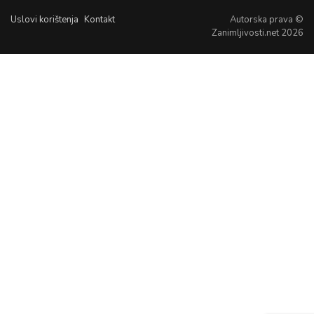
Uslovi korištenja
Kontakt
Autorska prava ©
Zanimljivosti.net 2026