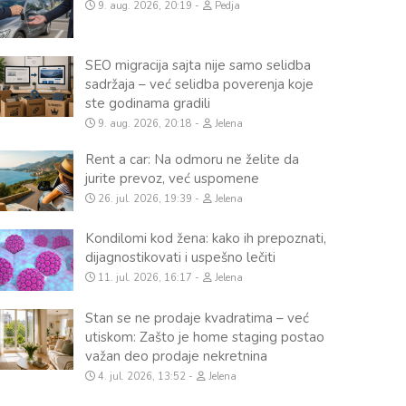
9. aug. 2026, 20:19
Pedja
SEO migracija sajta nije samo selidba
sadržaja – već selidba poverenja koje
ste godinama gradili
9. aug. 2026, 20:18
Jelena
Rent a car: Na odmoru ne želite da
jurite prevoz, već uspomene
26. jul. 2026, 19:39
Jelena
Kondilomi kod žena: kako ih prepoznati,
dijagnostikovati i uspešno lečiti
11. jul. 2026, 16:17
Jelena
Stan se ne prodaje kvadratima – već
utiskom: Zašto je home staging postao
važan deo prodaje nekretnina
4. jul. 2026, 13:52
Jelena