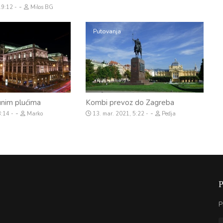
-
 19:12
Milos BG
Putovanja
punim plućima
Kombi prevoz do Zagreba
-
-
3:14
Marko
13. mar. 2021, 5:22
Pedja
P