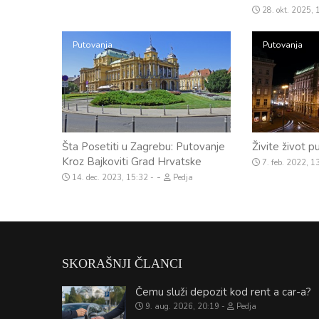
28. okt. 2025,
Putovanja
Putovanja
Šta Posetiti u Zagrebu: Putovanje
Živite život 
Kroz Bajkoviti Grad Hrvatske
7. feb. 2022, 1
-
14. dec. 2023, 15:32
Pedja
SKORAŠNJI ČLANCI
Čemu služi depozit kod rent a car-a?
9. aug. 2026, 20:19
Pedja