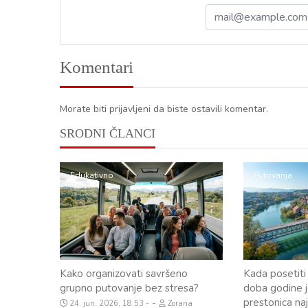
Komentari
Morate biti prijavljeni da biste ostavili komentar.
SRODNI ČLANCI
Edukativno
Putovanja
Kako organizovati savršeno
Kada posetiti 
grupno putovanje bez stresa?
doba godine j
prestonica na
-
24. jun. 2026, 18:53
Zorana