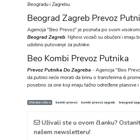
Beogradu i Zagrebu.
Beograd Zagreb Prevoz Putn
Agencija "Beo Prevoz" je poznata po svom visokom n
Beograd Zagreb
. Njihovi vozači su obučeni i imaju 
udobno putovanje za putnike.
Beo Kombi Prevoz Putnika
Prevoz Putnika Do Zagreba
- Agencija "Beo Prevo
da putnici neće morati da brinu o transferima ili pr
posebno za one koji imaju tačno određene planove i
Otkrijte više o
kombi prevoz
kombi prevoz zagreb
beograd zag
Uživali ste u ovom članku? Ostanite
našem newsletteru!