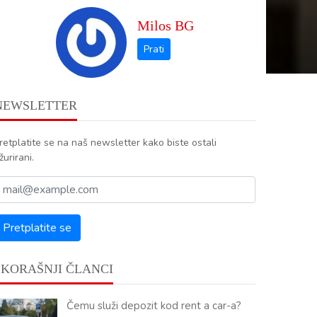
Milos BG
NEWSLETTER
retplatite se na naš newsletter kako biste ostali
žurirani.
SKORAŠNJI ČLANCI
Čemu služi depozit kod rent a car-a?