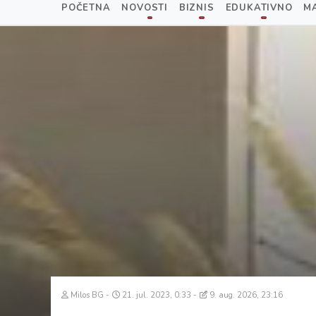
POČETNA
NOVOSTI
BIZNIS
EDUKATIVNO
M
Milos BG
21. jul. 2023, 0:33
9. aug. 2026, 23:16