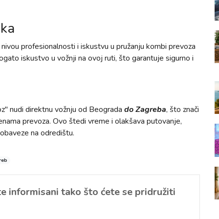
ika
ivou profesionalnosti i iskustvu u pružanju kombi prevoza
bogato iskustvo u vožnji na ovoj ruti, što garantuje sigurno i
z" nudi direktnu vožnju od Beograda
do Zagreba
, što znači
omenama prevoza. Ovo štedi vreme i olakšava putovanje,
 obaveze na odredištu.
reb
 informisani tako što ćete se pridružiti