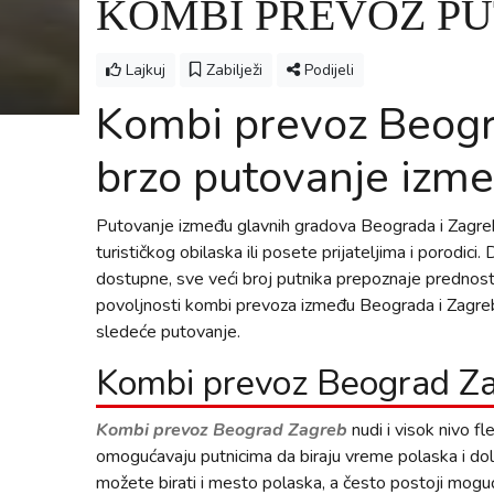
KOMBI PREVOZ P
Lajkuj
Zabilježi
Podijeli
Kombi prevoz Beogr
brzo putovanje izm
Putovanje između glavnih gradova Beograda i Zagreb
turističkog obilaska ili posete prijateljima i porodi
dostupne, sve veći broj putnika prepoznaje prednost
povoljnosti kombi prevoza između Beograda i Zagreba
sledeće putovanje.
Kombi prevoz Beograd Z
Kombi prevoz Beograd Zagreb
nudi i visok nivo f
omogućavaju putnicima da biraju vreme polaska i do
možete birati i mesto polaska, a često postoji moguć