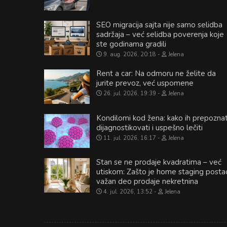
SEO migracija sajta nije samo selidba
sadržaja – već selidba poverenja koje
ste godinama gradili
9. aug. 2026, 20:18
Jelena
Rent a car: Na odmoru ne želite da
jurite prevoz, već uspomene
26. jul. 2026, 19:39
Jelena
Kondilomi kod žena: kako ih prepoznat
dijagnostikovati i uspešno lečiti
11. jul. 2026, 16:17
Jelena
Stan se ne prodaje kvadratima – već
utiskom: Zašto je home staging posta
važan deo prodaje nekretnina
4. jul. 2026, 13:52
Jelena