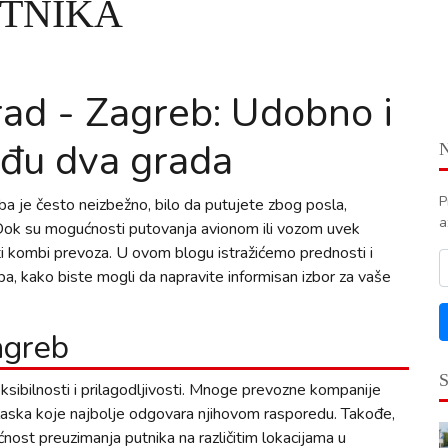
UTNIKA
ad - Zagreb: Udobno i
eđu dva grada
P
a je često neizbežno, bilo da putujete zbog posla,
a
ci. Dok su mogućnosti putovanja avionom ili vozom uvek
i kombi prevoza. U ovom blogu istražićemo prednosti i
, kako biste mogli da napravite informisan izbor za vaše
agreb
leksibilnosti i prilagodljivosti. Mnoge prevozne kompanije
laska koje najbolje odgovara njihovom rasporedu. Takođe,
nost preuzimanja putnika na različitim lokacijama u