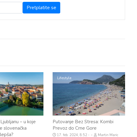
Lifestyle
Ljubljanu – u koje
Putovanje Bez Stresa: Kombi
e slovenačka
Prevoz do Crne Gore
jlepša?
-
17. feb. 2024, 8:52
Martin Maric