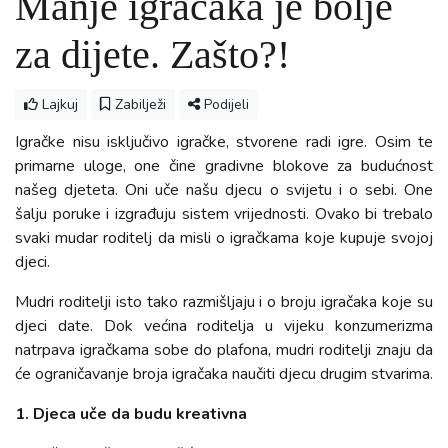
Manje igračaka je bolje
za dijete. Zašto?!
Lajkuj
Zabilježi
Podijeli
Igračke nisu isključivo igračke, stvorene radi igre. Osim te
primarne uloge, one čine gradivne blokove za budućnost
našeg djeteta. Oni uče našu djecu o svijetu i o sebi. One
šalju poruke i izgrađuju sistem vrijednosti. Ovako bi trebalo
svaki mudar roditelj da misli o igračkama koje kupuje svojoj
djeci.
Mudri roditelji isto tako razmišljaju i o broju igračaka koje su
djeci date. Dok većina roditelja u vijeku konzumerizma
natrpava igračkama sobe do plafona, mudri roditelji znaju da
će ograničavanje broja igračaka naučiti djecu drugim stvarima.
1. Djeca uče da budu kreativna