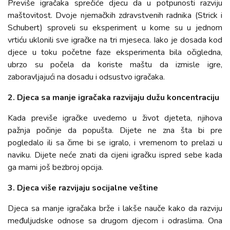
Previše igračaka sprečiće djecu da u potpunosti razviju
maštovitost. Dvoje njemačkih zdravstvenih radnika (Strick i
Schubert) sproveli su eksperiment u kome su u jednom
vrtiću uklonili sve igračke na tri mjeseca. Iako je dosada kod
djece u toku početne faze eksperimenta bila očigledna,
ubrzo su počela da koriste maštu da izmisle igre,
zaboravljajući na dosadu i odsustvo igračaka.
2. Djeca sa manje igračaka razvijaju dužu koncentraciju
Kada previše igračke uvedemo u život djeteta, njihova
pažnja počinje da popušta. Dijete ne zna šta bi pre
pogledalo ili sa čime bi se igralo, i vremenom to prelazi u
naviku. Dijete neće znati da cijeni igračku ispred sebe kada
ga mami još bezbroj opcija.
3. Djeca više razvijaju socijalne veštine
Djeca sa manje igračaka brže i lakše nauče kako da razviju
međuljudske odnose sa drugom djecom i odraslima. Ona