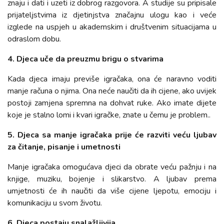
znaju i dati i uzeti iz dobrog razgovora. A studije su pripisale
prijateljstvima iz djetinjstva značajnu ulogu kao i veće
izglede na uspjeh u akademskim i društvenim situacijama u
odraslom dobu.
4. Djeca uče da preuzmu brigu o stvarima
Kada djeca imaju previše igračaka, ona će naravno voditi
manje računa o njima. Ona neće naučiti da ih cijene, ako uvijek
postoji zamjena spremna na dohvat ruke. Ako imate dijete
koje je stalno lomi i kvari igračke, znate u čemu je problem..
5. Djeca sa manje igračaka prije će razviti veću ljubav
za čitanje, pisanje i umetnosti
Manje igračaka omogućava djeci da obrate veću pažnju i na
knjige, muziku, bojenje i slikarstvo. A ljubav prema
umjetnosti će ih naučiti da više cijene ljepotu, emociju i
komunikaciju u svom životu.
6. Djeca postaju snalažljivija