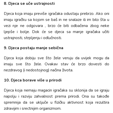
8. Djeca se uče ustrajnosti
Djeca koja imaju previše igračaka odustaju prebrzo. Ako oni
imaju igračku sa kojom se baš in ne snalaze ili im bilo šta u
vezi nje ne odgovara , brzo će biti odbačena zbog neke
ljepše i bolje. Dok će se djeca sa manje igračaka učiti
ustrajnosti, strpljenju i odlučnosti.
9. Djeca postaju manje sebična
Djeca koja dobiju sve što žele veruju da uvijek mogu da
imaju sve što žele. Ovakav stav će brzo dovesti do
nezdravog (i nedostojnog) načina života.
10. Djeca borave više u prirodi
Djeca koja nemaju magacin igračaka su sklonija da se igraju
napolju i razviju zahvalnost prema prirodi. Ona su takođe
spremnija da se uključe u fizičku aktivnost koja rezultira
zdravijim i srectnijim organizmom.