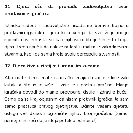
11. Djeca uče da pronađu zadovoljstvo izvan
prodavnice igračaka
Istinska radost i zadovoljstvo nikada ne borave trajno u
prodavnici igračaka. Djeca koja veruju da sve želje mogu
ispuniti novcem ista su kao njihovi roditelji. Umesto toga,
djecu treba naučiti da nalaze radost u malim i svakodnevnim
stvarima, kao i da sama kroje svoju percepciju stvarnosti.
12. Djeca žive u čistijim i urednijim kućama
Ako imate djecu, znate da igračke znaju da zaposednu svaki
kutak, a što ih je više – više je i posla i prašine. Manje
igračaka dovodi do manje pretrpane, čistije i zdravije kuće.
Samo da za kraj objasnim da nisam protivnik igračka. Ja sam
samo pristalica pravog djetinjstva. Učinite vašem djetetu
uslugu već danas i ograničite njihov broj igračaka. (Samo,
nemojte im reći da je ideja potekla od mene!)