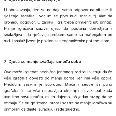
U obrazovanju, deci se ne daje samo odgovor na pitanje ili
rješenje zadatka , već im se prvo nudi znanje, tj. alat da
pronađu odgovor. U zabavi i igri, treba primjeniti isti princip.
Manje igračaka izaziva djecu da postanu domišljata i
snalažljiva i da rješavaju problem samo sa materijalom pri
ruci. I snalažljivost je poklon sa neograničenim potencijalom.
7. Djeca se manje svađaju između sebe
Ovo može izgledati neobično jer mnogi roditelji vjeruju da će
više igračaka dovesti do manje borbe, jer ima više opcija.
Međutim, sasvim je suprotno. Braća i sestre sa puno
igračaka će se više raspravljati oko njih. I svaki put kada
uvodimo novu igračku, mi im dajemo još jedan razlog da se
otimaju. Sa druge strane, braća i sestre sa manje igračaka su
primorani da dijele, surađuju i rade zajedno.