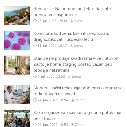
Rent a car: Na odmoru ne želite da jurite
prevoz, već uspomene
26. jul. 2026, 19:39
Jelena
Kondilomi kod žena: kako ih prepoznati,
dijagnostikovati i uspešno lečiti
11. jul. 2026, 16:17
Jelena
Stan se ne prodaje kvadratima – već utiskom:
Zašto je home staging postao važan deo
prodaje nekretnina
4. jul. 2026, 13:52
Jelena
Moderni načini rešavanja problema o kojima se
retko govori u javnosti
24. jun. 2026, 18:54
Zorana
Kako organizovati savršeno grupno putovanje
bez stresa?
24. jun. 2026, 18:53
Zorana