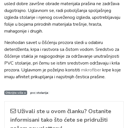
usled dobre završne obrade materijala prašina ne zadržava
dugotrajno. Uglavnom se, radi poboljšanja spoljašnjeg
izgleda stolarije i njenog osveženog izgleda, upotrebljavaju
folije u bojama prirodnih materijala trešnje, hrasta,
mahagonije i drugih.
Neohodan savet u čišćenju prozora sledi u odabiru
deterdženta, krpa i rastvora sa čistom vodom. Sredstvo za
čišćenje stakla je najpogodnije za održavanje unutrašnjosti
PVC stolarije, pri čemu se istim sredstvom održavaju i krila
prozora. Uglavnom je poželjno koristiti
mikrofiber
krpe koje
imaju afinitet prikupljanja i najsitnijih čestica prašine.
Otkrijte više o
pvc stolarija
Uživali ste u ovom članku? Ostanite
informisani tako što ćete se pridružiti