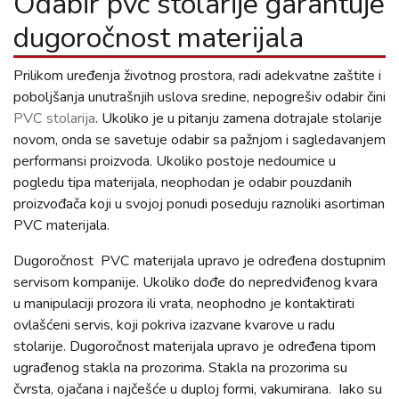
Odabir pvc stolarije garantuje
dugoročnost materijala
Prilikom uređenja životnog prostora, radi adekvatne zaštite i
poboljšanja unutrašnjih uslova sredine, nepogrešiv odabir čini
PVC stolarija
. Ukoliko je u pitanju zamena dotrajale stolarije
novom, onda se savetuje odabir sa pažnjom i sagledavanjem
performansi proizvoda. Ukoliko postoje nedoumice u
pogledu tipa materijala, neophodan je odabir pouzdanih
proizvođača koji u svojoj ponudi poseduju raznoliki asortiman
PVC materijala.
Dugoročnost PVC materijala upravo je određena dostupnim
servisom kompanije. Ukoliko dođe do nepredviđenog kvara
u manipulaciji prozora ili vrata, neophodno je kontaktirati
ovlašćeni servis, koji pokriva izazvane kvarove u radu
stolarije. Dugoročnost materijala upravo je određena tipom
ugrađenog stakla na prozorima. Stakla na prozorima su
čvrsta, ojačana i najčešće u duploj formi, vakumirana. Iako su