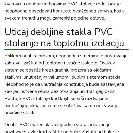
kvarovi na odabranim tipovima PVC stolarije retki, ipak je
neophodno posedovati kontakte ovlašćenog servisa, koji u
svakom trenutku mogu zameniti pojedine delove.
Uticaj debljine stakla PVC
stolarije na toplotnu izolaciju
Prilikom odabira prozora, neophodna smernica je poštovanje
zahteva i zaštita od toplotne i zvučne izolacije. Ovakav
sistem se postiže kroz ugradnju prozora sa ojačanim
staklima, unutrašnjim vakumom i duplim sistemom stakla.
Neophodno je da unutrašnja konstrukcija bude sastavljena
kao jedinstvena celina bez otvaranja unutrašnjeg okna.
Postoje PVC stolarije kod kojih se vrši razdvajanje
unutrašnjeg okna, pri čemu se otežava samo održavanje
površine stakla.
Odabir PVC materijala za ugradnju vrata, pokazao je
pozitivne stavke kod zaštite od buke. Zaštita od buke je