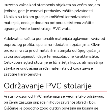
izuzetno važna kod stambenih objekata sa većim brojem
jedinica, gde je osnovni preduslov zaštita privatnosti.
Ukoliko su tokom gradnje korišćeni termoizolacioni
materijali, onda je dodatna potpora u sistemu zaštite
ugradnja čvrste konstrukcije PVC vrata.
Adekvatna zaštita pomenutih materijala uglavnom zavisi od
poprečnog profila, ispunama i dodatnim ojačanjima. Okvir
prozora i vrata je od metalnih materijala od čijeg ojačanja
zavisi postojanost i dalje termoizolacione karakteristike.
Celokupan izgled stolarije je lična želja kupca, ali najvažnija
stavka je unutrašnja građa materijala od koga zavise
zaštitne karakteristike.
Održavanje PVC stolarije
Vrata i prozori od PVC materijala se veoma lako održavaju,
pri čemu zasluga pripada njihovoj završnoj obradi i boji.
Čišćenje je pogodno zbog glatkih površina na kojima se