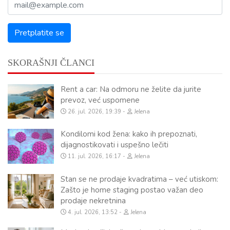
SKORAŠNJI ČLANCI
Rent a car: Na odmoru ne želite da jurite
prevoz, već uspomene
26. jul. 2026, 19:39
Jelena
Kondilomi kod žena: kako ih prepoznati,
dijagnostikovati i uspešno lečiti
11. jul. 2026, 16:17
Jelena
Stan se ne prodaje kvadratima – već utiskom:
Zašto je home staging postao važan deo
prodaje nekretnina
4. jul. 2026, 13:52
Jelena