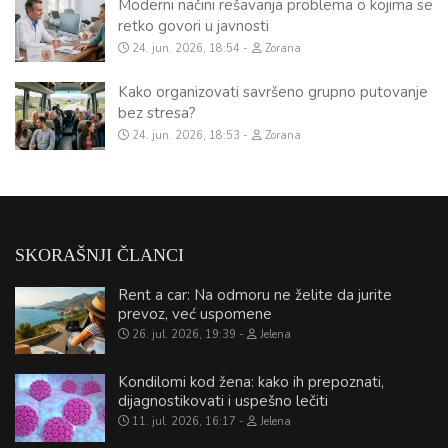
Moderni načini rešavanja problema o kojima se
retko govori u javnosti
24. jun. 2026, 18:54
Zorana
Kako organizovati savršeno grupno putovanje
bez stresa?
24. jun. 2026, 18:53
Zorana
SKORAŠNJI ČLANCI
Rent a car: Na odmoru ne želite da jurite
prevoz, već uspomene
26. jul. 2026, 19:39
Jelena
Kondilomi kod žena: kako ih prepoznati,
dijagnostikovati i uspešno lečiti
11. jul. 2026, 16:17
Jelena