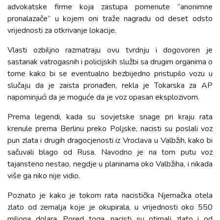
advokatske firme koja zastupa pomenute “anonimne
pronalazače” u kojem oni traže nagradu od deset odsto
vrijednosti za otkrivanje lokacije.
Vlasti ozbiljno razmatraju ovu tvrdnju i dogovoren je
sastanak vatrogasnih i policijskih službi sa drugim organima o
tome kako bi se eventualno bezbijedno pristupilo vozu u
slučaju da je zaista pronađen, rekla je Tokarska za AP
napominjući da je moguće da je voz opasan eksplozivom.
Prema legendi, kada su sovjetske snage pri kraju rata
krenule prema Berlinu preko Poljske, nacisti su poslali voz
pun zlata i drugih dragocjenosti iz Vroclava u Valbžih, kako bi
sačuvali blago od Rusa. Navodno je na tom putu voz
tajansteno nestao, negdje u planinama oko Valbžiha, i nikada
više ga niko nije vidio.
Poznato je kako je tokom rata nacistička Njemačka otela
zlato od zemalja koje je okupirala, u vrijednosti oko 550
miliona dolara. Pored toga, nacisti su otimali zlato i od