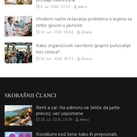
4. jul. 2026, 13:52
Jelena
Moderni načini rešavanja problema o kojima se
retko govori u javnosti
24. jun. 2026, 18:54
Zorana
Kako organizovati savršeno grupno putovanje
bez stresa?
24. jun. 2026, 18:53
Zorana
SKORAŠNJI ČLANCI
Rent a car: Na odmoru ne želite da jurite
prevoz, već uspomene
26. jul. 2026, 19:39
Jelena
Kondilomi kod žena: kako ih prepoznati,