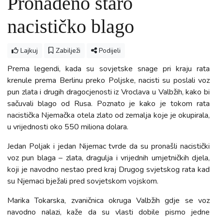
Pronađeno staro
nacističko blago
Lajkuj
Zabilježi
Podijeli
Prema legendi, kada su sovjetske snage pri kraju rata
krenule prema Berlinu preko Poljske, nacisti su poslali voz
pun zlata i drugih dragocjenosti iz Vroclava u Valbžih, kako bi
sačuvali blago od Rusa. Poznato je kako je tokom rata
nacistička Njemačka otela zlato od zemalja koje je okupirala,
u vrijednosti oko 550 miliona dolara.
Jedan Poljak i jedan Nijemac tvrde da su pronašli nacistički
voz pun blaga – zlata, dragulja i vrijednih umjetničkih djela,
koji je navodno nestao pred kraj Drugog svjetskog rata kad
su Njemaci bježali pred sovjetskom vojskom.
Marika Tokarska, zvaničnica okruga Valbžih gdje se voz
navodno nalazi, kaže da su vlasti dobile pismo jedne