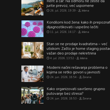
Rent a car: Na odmoru ne želite da
jurite prevoz, već uspomene
26. jul. 2026, 19:39
Jelena
Kondilomi kod žena: kako ih prepoznat
dijagnostikovati i uspešno lečiti
11. jul. 2026, 16:17
Jelena
Stan se ne prodaje kvadratima – već
utiskom: Zašto je home staging posta
važan deo prodaje nekretnina
4. jul. 2026, 13:52
Jelena
Moderni načini rešavanja problema o
kojima se retko govori u javnosti
24. jun. 2026, 18:54
Zorana
Kako organizovati savršeno grupno
putovanje bez stresa?
24. jun. 2026, 18:53
Zorana