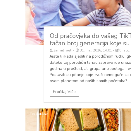
Od pračovjeka do vašeg TikTo
tačan broj generacija koje su
Zanimljivosti
31. maj. 2026, 14:01
8. aug.
Jeste li ikada sjedili na porodičnom ručku, gle
daleko taj porodični lanac zapravo ide unaz
godina u prošlost, ali grupa antropologa i e
Postavili su pitanje koje zvuči nemoguće za o
ovom planetom od naših samih početaka?
Pročitaj Više
Edukativno