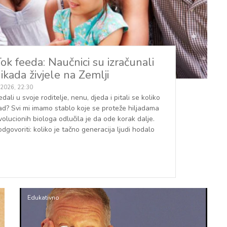
k feeda: Naučnici su izračunali
 ikada živjele na Zemlji
 2026, 22:30
dali u svoje roditelje, nenu, djeda i pitali se koliko
ad? Svi mi imamo stablo koje se proteže hiljadama
volucionih biologa odlučila je da ode korak dalje.
dgovoriti: koliko je tačno generacija ljudi hodalo
Edukativno