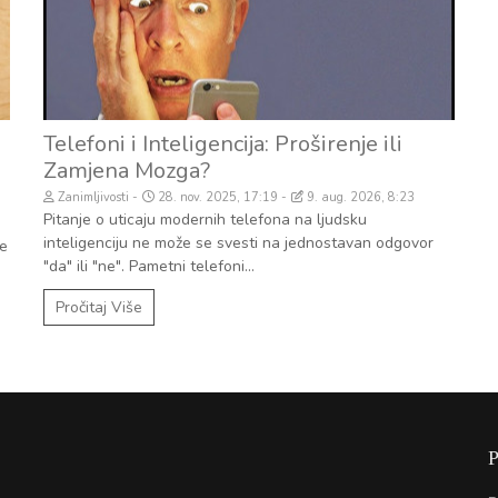
Telefoni i Inteligencija: Proširenje ili
Zamjena Mozga?
Zanimljivosti
28. nov. 2025, 17:19
9. aug. 2026, 8:23
Pitanje o uticaju modernih telefona na ljudsku
inteligenciju ne može se svesti na jednostavan odgovor
te
"da" ili "ne". Pametni telefoni...
Pročitaj Više