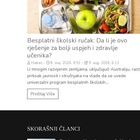
Besplatni školski ručak: Da li je ovo
rješenje za bolji uspjeh i zdravlje
učenika?
Hakan
8. maj. 2026, 9:51
9. aug. 2026, 6:13
U mnogim razvijenim zemljama, uključujući Australiju, ras
pritisak javnosti i stručnjaka na vlade da se uvede
univerzalni program besplatnih školskih...
Pročitaj Više
SKORAŠNJI ČLANCI