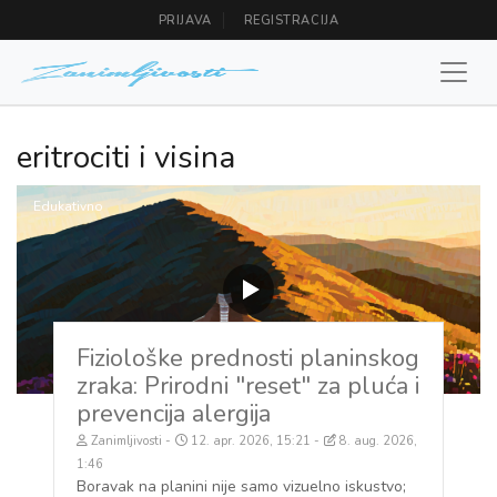
PRIJAVA
REGISTRACIJA
eritrociti i visina
Edukativno
Fiziološke prednosti planinskog
zraka: Prirodni "reset" za pluća i
prevencija alergija
Zanimljivosti
12. apr. 2026, 15:21
8. aug. 2026,
1:46
Boravak na planini nije samo vizuelno iskustvo;