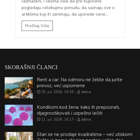
razmaženi, i veoma vole da pre kupovine
pogledaju celokupnu ponudu, da saznaju sve o
artiklima koji ih zanimaju, da uporede cene...
Pročitaj Više
SKORAŠNJI ČLANCI
Rent a car: Na odmoru ne želite da jurite
prevoz, već uspomene
26. jul. 2026, 19:39
Jelena
Kondilomi kod žena: kako ih prepoznati,
dijagnostikovati i uspešno lečiti
11. jul. 2026, 16:17
Jelena
Stan se ne prodaje kvadratima – već utiskom: