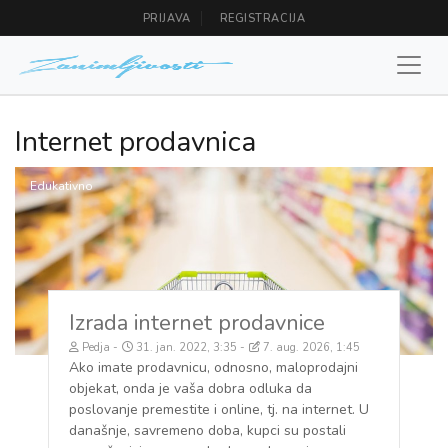
PRIJAVA
REGISTRACIJA
Internet prodavnica
Edukativno
Izrada internet prodavnice
Pedja
31. jan. 2022, 3:35
7. aug. 2026, 1:45
Ako imate prodavnicu, odnosno, maloprodajni
objekat, onda je vaša dobra odluka da
poslovanje premestite i online, tj. na internet. U
današnje, savremeno doba, kupci su postali