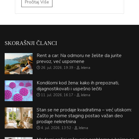
Pročitaj Više
SKORAŠNJI ČLANCI
Rent a car: Na odmoru ne želite da jurite
prevoz, već uspomene
26. jul. 2026, 19:39
Jelena
Kondilomi kod žena: kako ih prepoznati,
dijagnostikovati i uspešno lečiti
11. jul. 2026, 16:17
Jelena
Stan se ne prodaje kvadratima – već utiskom:
Zašto je home staging postao važan deo
prodaje nekretnina
4. jul. 2026, 13:52
Jelena