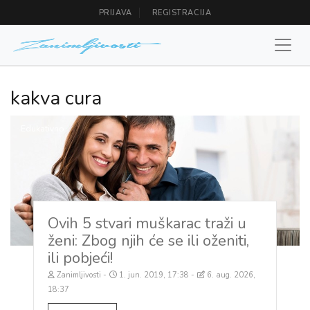
PRIJAVA
REGISTRACIJA
kakva cura
Edukativno
Ovih 5 stvari muškarac traži u
ženi: Zbog njih će se ili oženiti,
ili pobjeći!
Zanimljivosti
1. jun. 2019, 17:38
6. aug. 2026,
18:37