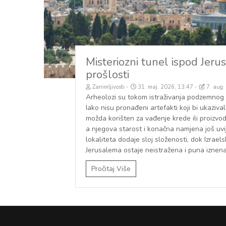
Misteriozni tunel ispod Jeru
prošlosti
Zanimljivosti
31. maj. 2026, 13:47
7. aug.
Arheolozi su tokom istraživanja podzemnog 
Iako nisu pronađeni artefakti koji bi ukaziva
možda korišten za vađenje krede ili proizvod
a njegova starost i konačna namjena još uvij
lokaliteta dodaje sloj složenosti, dok Izraels
Jerusalema ostaje neistražena i puna iznen
Pročitaj Više