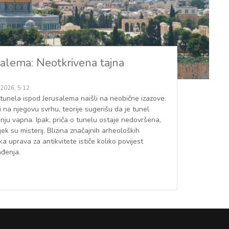
salema: Neotkrivena tajna
 2026, 5:12
tunela ispod Jerusalema naišli na neobične izazove.
li na njegovu svrhu, teorije sugerišu da je tunel
nju vapna. Ipak, priča o tunelu ostaje nedovršena,
ek su misterij. Blizina značajnih arheoloških
ka uprava za antikvitete ističe koliko povijest
ađenja.