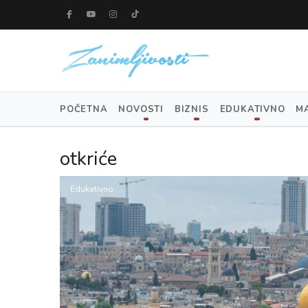
POČETNA
NOVOSTI
BIZNIS
EDUKATIVNO
M
otkriće
Edukativno