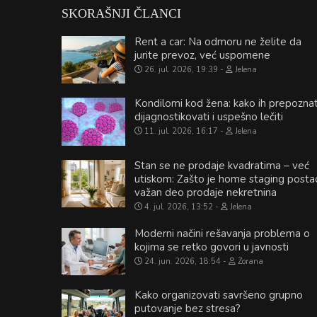
SKORAŠNJI ČLANCI
Rent a car: Na odmoru ne želite da
jurite prevoz, već uspomene
26. jul. 2026, 19:39
Jelena
Kondilomi kod žena: kako ih prepoznat
dijagnostikovati i uspešno lečiti
11. jul. 2026, 16:17
Jelena
Stan se ne prodaje kvadratima – već
utiskom: Zašto je home staging posta
važan deo prodaje nekretnina
4. jul. 2026, 13:52
Jelena
Moderni načini rešavanja problema o
kojima se retko govori u javnosti
24. jun. 2026, 18:54
Zorana
Kako organizovati savršeno grupno
putovanje bez stresa?