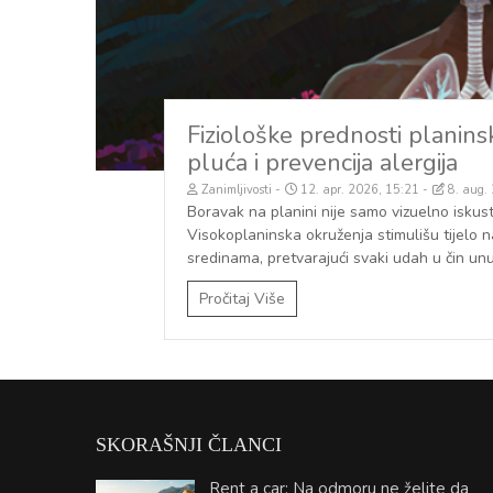
Fiziološke prednosti planinsk
pluća i prevencija alergija
Zanimljivosti
12. apr. 2026, 15:21
8. aug.
Boravak na planini nije samo vizuelno iskustv
Visokoplaninska okruženja stimulišu tijelo n
sredinama, pretvarajući svaki udah u čin unu
Pročitaj Više
SKORAŠNJI ČLANCI
Rent a car: Na odmoru ne želite da