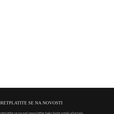
PRETPLATITE SE NA NOVOSTI
retplatite se na naš newsletter kako biste ostali ažurirani.