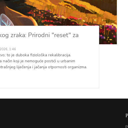
og zraka: Prirodni "reset" za
 2026, 1:46
o; to je duboka fiziološka rekalibracija.
a način koji je nemoguće postići u urbanim
trašnjeg liječenja i jačanja otpornosti organizma.
P