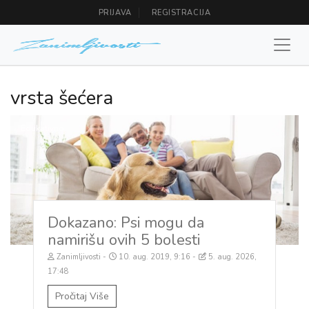
PRIJAVA
REGISTRACIJA
vrsta šećera
Edukativno
Dokazano: Psi mogu da
namirišu ovih 5 bolesti
Zanimljivosti
10. aug. 2019, 9:16
5. aug. 2026,
17:48
Pročitaj Više