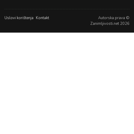
Uslovi korištenja
Kontakt
Autorska prava ©
Zanimljivosti.net 2026