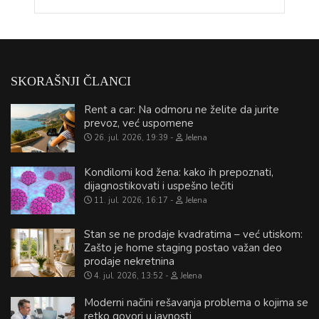
SKORAŠNJI ČLANCI
Rent a car: Na odmoru ne želite da jurite
prevoz, već uspomene
26. jul. 2026, 19:39
Jelena
Kondilomi kod žena: kako ih prepoznati,
dijagnostikovati i uspešno lečiti
11. jul. 2026, 16:17
Jelena
Stan se ne prodaje kvadratima – već utiskom:
Zašto je home staging postao važan deo
prodaje nekretnina
4. jul. 2026, 13:52
Jelena
Moderni načini rešavanja problema o kojima se
retko govori u javnosti