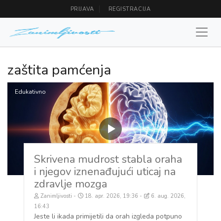
PRIJAVA
REGISTRACIJA
zaštita pamćenja
Edukativno
Skrivena mudrost stabla oraha
i njegov iznenađujući uticaj na
zdravlje mozga
Zanimljivosti
18. apr. 2026, 19:36
6. aug. 2026,
16:43
Jeste li ikada primijetili da orah izgleda potpuno