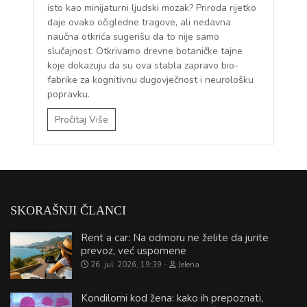
isto kao minijaturni ljudski mozak? Priroda rijetko
daje ovako očigledne tragove, ali nedavna
naučna otkrića sugerišu da to nije samo
slučajnost. Otkrivamo drevne botaničke tajne
koje dokazuju da su ova stabla zapravo bio-
fabrike za kognitivnu dugovječnost i neurološku
popravku.
Pročitaj Više
SKORAŠNJI ČLANCI
Rent a car: Na odmoru ne želite da jurite
prevoz, već uspomene
26. jul. 2026, 19:39
Jelena
Kondilomi kod žena: kako ih prepoznati,