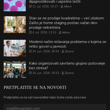
dijagnostikovati i uspešno lečiti
11. jul. 2026, 16:17
Jelena
Stan se ne prodaje kvadratima – već utiskom:
Zašto je home staging postao važan deo
prodaje nekretnina
4. jul. 2026, 13:52
Jelena
Moderni načini rešavanja problema o kojima se
retko govori u javnosti
24. jun. 2026, 18:54
Zorana
Kako organizovati savršeno grupno putovanje
bez stresa?
24. jun. 2026, 18:53
Zorana
PRETPLATITE SE NA NOVOSTI
Pretplatite se na naš newsletter kako biste ostali ažurirani.