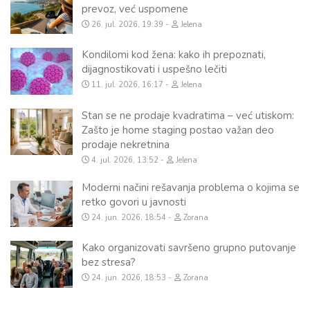
prevoz, već uspomene
26. jul. 2026, 19:39
Jelena
Kondilomi kod žena: kako ih prepoznati,
dijagnostikovati i uspešno lečiti
11. jul. 2026, 16:17
Jelena
Stan se ne prodaje kvadratima – već utiskom:
Zašto je home staging postao važan deo
prodaje nekretnina
4. jul. 2026, 13:52
Jelena
Moderni načini rešavanja problema o kojima se
retko govori u javnosti
24. jun. 2026, 18:54
Zorana
Kako organizovati savršeno grupno putovanje
bez stresa?
24. jun. 2026, 18:53
Zorana