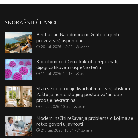
SKORAŠNJI ČLANCI
Rent a car: Na odmoru ne želite da jurite
prevoz, već uspomene
26. jul. 2026, 19:39
Jelena
Kondilomi kod žena: kako ih prepoznati,
dijagnostikovati i uspešno lečiti
11. jul. 2026, 16:17
Jelena
Stan se ne prodaje kvadratima – već utiskom:
Zašto je home staging postao važan deo
prodaje nekretnina
4. jul. 2026, 13:52
Jelena
Moderni načini rešavanja problema o kojima se
retko govori u javnosti
24. jun. 2026, 18:54
Zorana