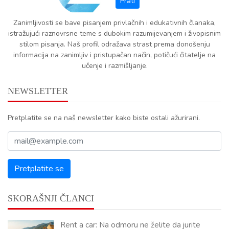
Zanimljivosti se bave pisanjem privlačnih i edukativnih članaka,
istražujući raznovrsne teme s dubokim razumijevanjem i živopisnim
stilom pisanja. Naš profil odražava strast prema donošenju
informacija na zanimljiv i pristupačan način, potičući čitatelje na
učenje i razmišljanje.
NEWSLETTER
Pretplatite se na naš newsletter kako biste ostali ažurirani.
SKORAŠNJI ČLANCI
Rent a car: Na odmoru ne želite da jurite