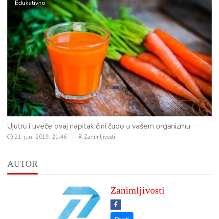
Edukativno
Ujutru i uveče ovaj napitak čini čudo u vašem organizmu
-
21. jun. 2019, 21:46
Zanimljivosti
AUTOR
Zanimljivosti