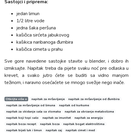
Sastojci i priprema:
jedan limun
1/2 litre vode
jedna šaka peršuna
kašičica sirćeta jabukovog
kašikica naribanoga đumbira
kašičica cimeta u prahu
Sve gore navedene sastojke stavite u blender, i dobro ih
izmiksajte. Napitak treba da pijete svaku noć pre odlaska u
krevet, a svako jutro ćete se buditi sa vidno manjom
težinom, i naravno osećaćete se mnogo svežije nego inače.
Otkrijte više o
napitak za mršavljenje
napitak za mršavljenje od đumbira
napitak za mršavljenje od limuna
napitak od kurkume
napitak za skidanje sala sa stomaka
napitak za ubrzanje metabolizma
napitak koji topi salo
napitak za imunitet
napitak za energiju
napitak boza recept
napitak boza
napitak bogat elektrolitima
napitak bijeli luk i limun
napitak caj
napitak cimet i med