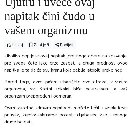
Ujutru i uveče ovaj
napitak čini čudo u
vašem organizmu
Lajkuj
Zabilježi
Podijeli
Ukoliko popijete ovaj napitak, pre nego odete na spavanje,
pre svega ćete jako brzo zaspati, a druga prednost ovog
napitka je ta da će svu hranu koja deblja istopiti preko noći.
Pored toga, ovim pićem izbacićete sve otrove iz vašeg
organizma, svi štetni toksini biće neutralisani, a vaš
organizam preporođen i odmoran.
Ovim izuzetno zdravim napitkom možete lečiti i visoki krvni
pritisak, kardiovaskularne bolesti, dijabetes, kao i mnoge
druge bolesti.