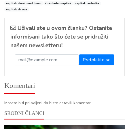
napitak cimet med limun
čokoladni napitak
napitak cedevita
napitak dr oza
Uživali ste u ovom članku? Ostanite
informisani tako što ćete se pridružiti
našem newsletteru!
Komentari
Morate biti prijavljeni da biste ostavili komentar.
SRODNI ČLANCI