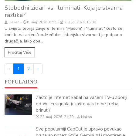
Slobodni zidari vs. Iluminati: Koja je stvarna
razlika?
Hakan
8. maj. 2026, 6:55
9. aug. 2026, 18:30
U svijetu teorija zavjere, termini "Masoni" i "Iluminati" često se
koriste naizmjenično. Međutim, istorijska stvarnost je potpuno
drugačija. Iako oba...
Pročitaj Više
‹
1
2
›
POPULARNO
Zašto je internet kabal na vašem TV-u sporiji
od Wi-Fi signala (i zašto vas to ne treba
brinuti)
22. maj. 2026, 21:20
Hakan
Sve popularniji CapCut je upravo povukao
brutalan potez: Stiže Gemini AI i montiranje