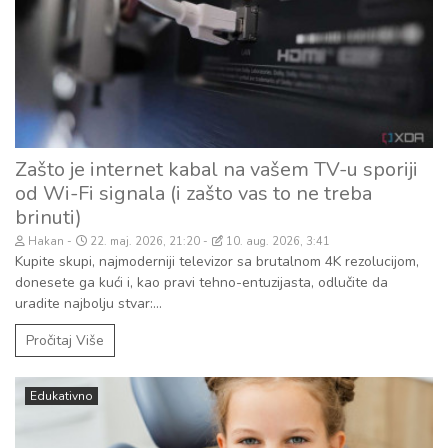
Zašto je internet kabal na vašem TV-u sporiji
od Wi-Fi signala (i zašto vas to ne treba
brinuti)
Hakan
22. maj. 2026, 21:20
10. aug. 2026, 3:41
Kupite skupi, najmoderniji televizor sa brutalnom 4K rezolucijom,
donesete ga kući i, kao pravi tehno-entuzijasta, odlučite da
uradite najbolju stvar:...
Pročitaj Više
Edukativno