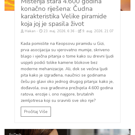
Misterija stara 4.600 godina
konačno riješena: Čudna
karakteristika Velike piramide
koja joj je spasila život
Hakan
23. maj. 2026, 6:36
9. aug. 2026, 21:07
Kada pomislite na Keopsovu piramidu u Gizi,
prva asocijacija su vjerovatno mumije, skriveno
blago i vječna pitanja o tome kako su drevni ljudi
uspjeli podići tolike kamene blokove bez
moderne mehanizacije. Ali, dok se većina ljudi
pita kako je izgrađena, naučnici se godinama
češu po glavi oko jednog drugog pitanja: kako je,
dođavola, ova građevina preživjela 4.600 godina
ratova, erozije i, ono najgore, brutalnih
zemljotresa koji su sravnili sve oko nje?
Pročitaj Više
SciTech