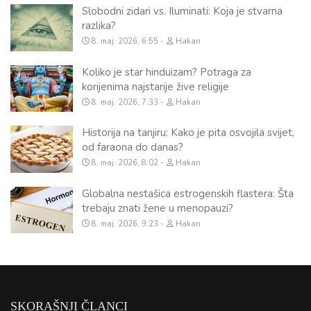
Slobodni zidari vs. Iluminati: Koja je stvarna
razlika?
8. maj. 2026, 6:55
Hakan
Koliko je star hinduizam? Potraga za
korijenima najstarije žive religije
8. maj. 2026, 7:33
Hakan
Historija na tanjiru: Kako je pita osvojila svijet,
od faraona do danas?
8. maj. 2026, 8:02
Hakan
Globalna nestašica estrogenskih flastera: Šta
trebaju znati žene u menopauzi?
8. maj. 2026, 9:23
Hakan
SKORAŠNJI ČLANCI