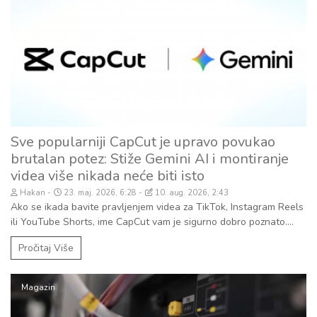
Sve popularniji CapCut je upravo povukao
brutalan potez: Stiže Gemini AI i montiranje
videa više nikada neće biti isto
Hakan
23. maj. 2026, 6:28
10. aug. 2026, 2:43
Ako se ikada bavite pravljenjem videa za TikTok, Instagram Reels
ili YouTube Shorts, ime CapCut vam je sigurno dobro poznato....
Pročitaj Više
Magazin