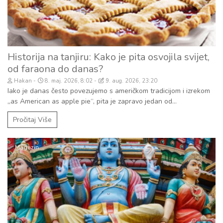
Historija na tanjiru: Kako je pita osvojila svijet,
od faraona do danas?
Hakan
8. maj. 2026, 8:02
9. aug. 2026, 23:20
Iako je danas često povezujemo s američkom tradicijom i izrekom
„as American as apple pie“, pita je zapravo jedan od...
Pročitaj Više
Magazin