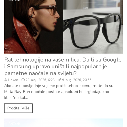
Rat tehnologije na vašem licu: Da li su Google
i Samsung upravo uništili najpopularnije
pametne naočale na svijetu?
Hakan
23. maj. 2026, 6:28
9. aug. 2026, 20:55
Ako ste u posljednje vrijeme pratili tehno-scenu, znate da su
Meta Ray-Ban naočale postale apsolutni hit. Izgledaju kao
klasične kul...
Pročitaj Više
SciTech