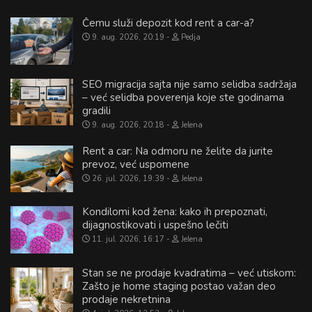
Čemu služi depozit kod rent a car-a?
9. aug. 2026, 20:19
Pedja
SEO migracija sajta nije samo selidba sadržaja
– već selidba poverenja koje ste godinama
gradili
9. aug. 2026, 20:18
Jelena
Rent a car: Na odmoru ne želite da jurite
prevoz, već uspomene
26. jul. 2026, 19:39
Jelena
Kondilomi kod žena: kako ih prepoznati,
dijagnostikovati i uspešno lečiti
11. jul. 2026, 16:17
Jelena
Stan se ne prodaje kvadratima – već utiskom:
Zašto je home staging postao važan deo
prodaje nekretnina