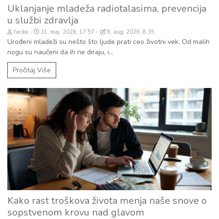
Uklanjanje mladeža radiotalasima, prevencija
u službi zdravlja
faribo
31. maj. 2026, 17:57
8. aug. 2026, 8:35
Urođeni mladeži su nešto što ljude prati ceo životni vek. Od malih
nogu su naučeni da ih ne diraju, i...
Pročitaj Više
Biznis
Kako rast troškova života menja naše snove o
sopstvenom krovu nad glavom