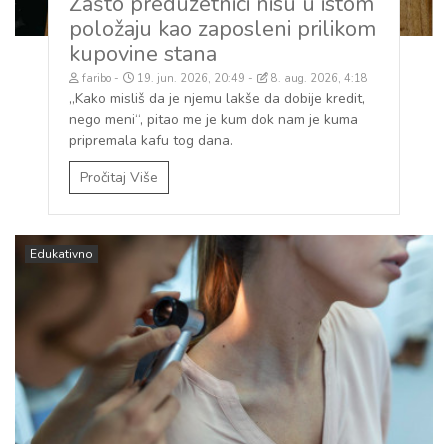
Zašto preduzetnici nisu u istom
položaju kao zaposleni prilikom
kupovine stana
faribo
19. jun. 2026, 20:49
8. aug. 2026, 4:18
„Kako misliš da je njemu lakše da dobije kredit,
nego meni“, pitao me je kum dok nam je kuma
pripremala kafu tog dana.
Pročitaj Više
Edukativno