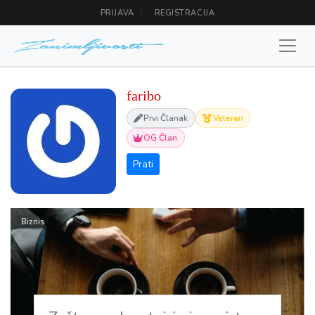
PRIJAVA
REGISTRACIJA
faribo
Prvi Članak
Veteran
OG Član
Biznis