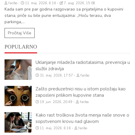
faribo
11. maj. 2026, 6:16
7. aug. 2026, 15:08
Kada sam pre par godina razgovarao sa prijateljima o kupovini
stana, priče su bile pune entuzijazma: „Hoću terasu, dva
parkinga,...
Pročitaj Više
POPULARNO
Uklanjanje mladeža radiotalasima, prevencija u
službi zdravlja
31. maj. 2026, 17:57
faribo
Zašto preduzetnici nisu u istom položaju kao
zaposleni prilikom kupovine stana
19. jun. 2026, 20:49
faribo
Kako rast troškova života menja naše snove o
sopstvenom krovu nad glavom
11. maj. 2026, 6:16
faribo