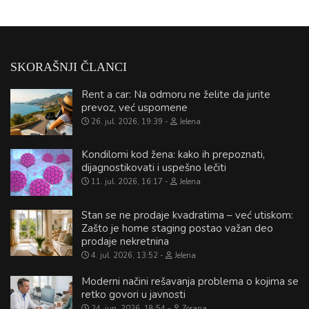
SKORAŠNJI ČLANCI
Rent a car: Na odmoru ne želite da jurite
prevoz, već uspomene
26. jul. 2026, 19:39
Jelena
Kondilomi kod žena: kako ih prepoznati,
dijagnostikovati i uspešno lečiti
11. jul. 2026, 16:17
Jelena
Stan se ne prodaje kvadratima – već utiskom:
Zašto je home staging postao važan deo
prodaje nekretnina
4. jul. 2026, 13:52
Jelena
Moderni načini rešavanja problema o kojima se
retko govori u javnosti
24. jun. 2026, 18:54
Zorana