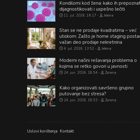
Kondilomi kod žena: kako ih prepoznat
dijagnostikovati i uspešno lečiti
11. jul. 2026, 16:17
Jelena
Stan se ne prodaje kvadratima – već
utiskom: Zašto je home staging posta
važan deo prodaje nekretnina
4. jul. 2026, 13:52
Jelena
Moderni načini rešavanja problema o
kojima se retko govori u javnosti
24. jun. 2026, 18:54
Zorana
Kako organizovati savršeno grupno
putovanje bez stresa?
24. jun. 2026, 18:53
Zorana
Uslovi korištenja
Kontakt