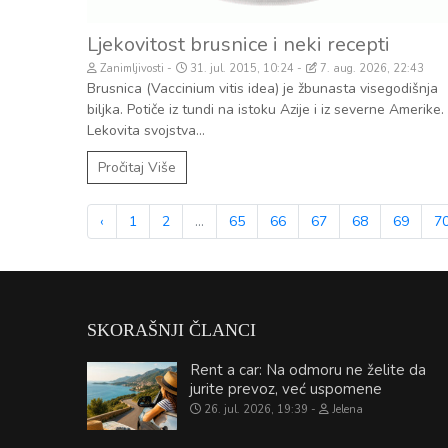
Ljekovitost brusnice i neki recepti
Zanimljivosti
31. jul. 2015, 10:24
7. aug. 2026, 22:43
Brusnica (Vaccinium vitis idea) je žbunasta visegodišnja
biljka. Potiče iz tundi na istoku Azije i iz severne Amerike.
Lekovita svojstva...
Pročitaj Više
‹
1
2
...
65
66
67
68
69
7
SKORAŠNJI ČLANCI
Rent a car: Na odmoru ne želite da
jurite prevoz, već uspomene
26. jul. 2026, 19:39
Jelena