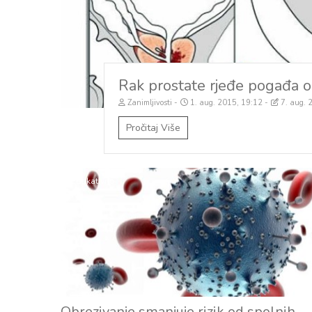
Rak prostate rjeđe pogađa 
Zanimljivosti
1. aug. 2015, 19:12
7. aug. 
Pročitaj Više
Edukativno
Obrezivanje smanjuje rizik od spolnih