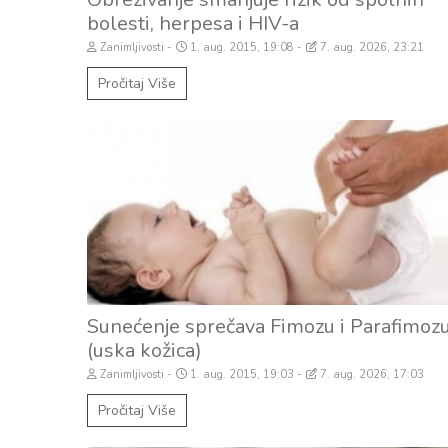
bolesti, herpesa i HIV-a
Zanimljivosti
1. aug. 2015, 19:08
7. aug. 2026, 23:21
Pročitaj Više
Edukativno
Sunećenje sprečava Fimozu i Parafimoz
(uska kožica)
Zanimljivosti
1. aug. 2015, 19:03
7. aug. 2026, 17:03
Pročitaj Više