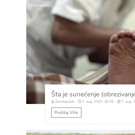
Edukativno
Šta je sunećenje (obrezivanje
Zanimljivosti
1. aug. 2015, 18:56
7. aug. 
Pročitaj Više