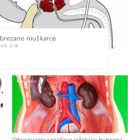
obrezane muškarce
2026, 22:08
Edukativno
Obrezivanje sprečava infekcije bubrega,