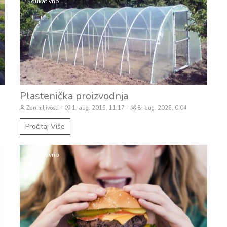
Edukativno
Plastenička proizvodnja
Zanimljivosti
1. aug. 2015, 11:17
8. aug. 2026, 0:04
Pročitaj Više
Edukativno