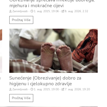
mjehura i mokraćne cijevi
Zanimljivosti
1. aug. 2015, 19:06
8. aug. 2026, 2:32
Pročitaj Više
Edukativno
u
Sunećenje (Obrezivanje) dobro za
higijenu i cjelokupno zdravlje
Zanimljivosti
1. aug. 2015, 19:00
7. aug. 2026, 19:20
Pročitaj Više