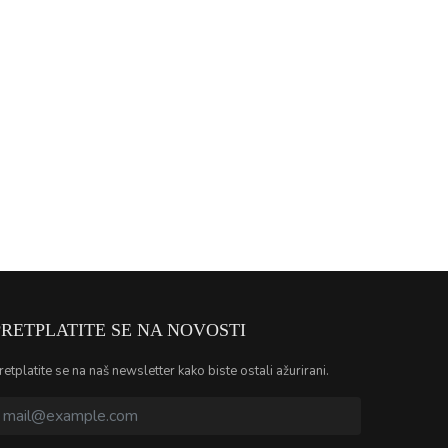
PRETPLATITE SE NA NOVOSTI
retplatite se na naš newsletter kako biste ostali ažurirani.