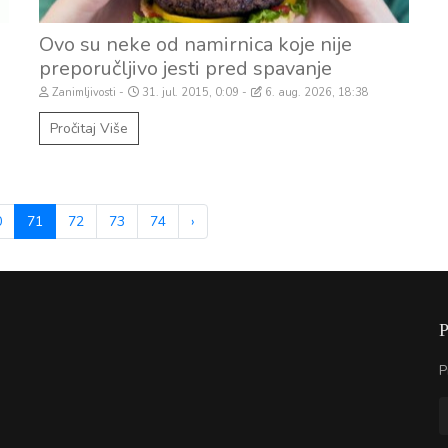
Ovo su neke od namirnica koje nije
preporučljivo jesti pred spavanje
Zanimljivosti
31. jul. 2015, 0:09
6. aug. 2026, 18:38
Pročitaj Više
0
71
72
73
74
›
P