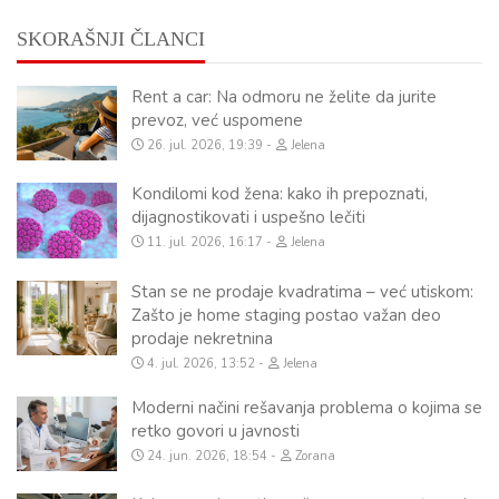
SKORAŠNJI ČLANCI
Rent a car: Na odmoru ne želite da jurite
prevoz, već uspomene
26. jul. 2026, 19:39
Jelena
Kondilomi kod žena: kako ih prepoznati,
dijagnostikovati i uspešno lečiti
11. jul. 2026, 16:17
Jelena
Stan se ne prodaje kvadratima – već utiskom:
Zašto je home staging postao važan deo
prodaje nekretnina
4. jul. 2026, 13:52
Jelena
Moderni načini rešavanja problema o kojima se
retko govori u javnosti
24. jun. 2026, 18:54
Zorana