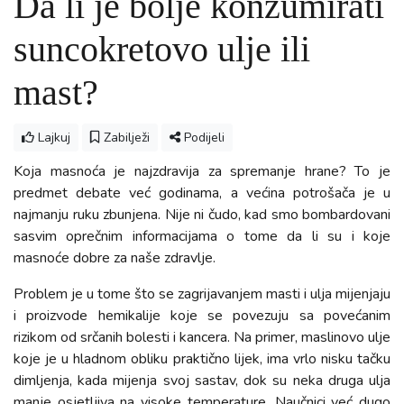
Da li je bolje konzumirati
suncokretovo ulje ili
mast?
Lajkuj
Zabilježi
Podijeli
Koja masnoća je najzdravija za spremanje hrane? To je
predmet debate već godinama, a većina potrošača je u
najmanju ruku zbunjena. Nije ni čudo, kad smo bombardovani
sasvim oprečnim informacijama o tome da li su i koje
masnoće dobre za naše zdravlje.
Problem je u tome što se zagrijavanjem masti i ulja mijenjaju
i proizvode hemikalije koje se povezuju sa povećanim
rizikom od srčanih bolesti i kancera. Na primer, maslinovo ulje
koje je u hladnom obliku praktično lijek, ima vrlo nisku tačku
dimljenja, kada mijenja svoj sastav, dok su neka druga ulja
manje osjetljiva na visoke temperature. Naučnici već dugo