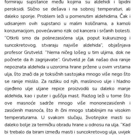
formiraju supstance među kojima su aldehidi i lipidni
peroksidi. Slično se dešava i na sobnoj temperaturi, ali
daleko sporije. Problem leži u pomenutim aldehidima. Čak i
udisanjem ovih supstanci u malim količinama, a kamoli
konzumacijom, povećavamo rizik od kancera i srčanih bolesti.
“Otkrili smo da polinezasićena ulja, poput kukuruznog i
suncokretovog, stvaraju najviše aldehida”, objašnjava
profesor Grutveld. “Nema ničeg lošeg u tim uljima, dok ne
počnete da ih zagrijavate”. Grutveld je čak našao dva ranije
nepoznata aldehida u uzorcima hrane pržene u ovim vrstama
ulja, što znači da je toksičnih sastojaka mnogo više nego što
se ranije mislilo. Za razliku od njih, maslinovo ulje i hladno
cijeđeno ulje uljane repice proizvodili su daleko manje
aldehida, kao i puter i guščija mast. Razlog leži u tome što
ove masnoće sadrže mnogo više mononezasićenih i
zasićenih masnoća, što ih čini mnogo stabilnijim na visokim
temperaturama. U svakom slučaju, životinjske masti su
daleko bolje za termičku obradu hrane u odnosu na ulja. “Kad
bi trebalo da biram između masti i suncokretovog ulja, uvijek