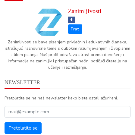
Zanimljivosti
Zanimljivosti se bave pisanjem privlačnih i edukativnih članaka,
istražujući raznovrsne teme s dubokim razumijevanjem i živopisnim
stilom pisanja. Naš profil odražava strast prema donošenju
informacija na zanimljiv i pristupačan način, potičući čitatelje na
učenje i razmišljanje.
NEWSLETTER
Pretplatite se na naš newsletter kako biste ostali ažurirani.