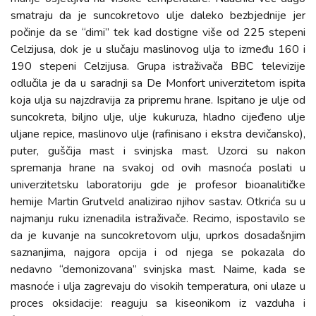
smatraju da je suncokretovo ulje daleko bezbjednije jer
počinje da se “dimi” tek kad dostigne više od 225 stepeni
Celzijusa, dok je u slučaju maslinovog ulja to između 160 i
190 stepeni Celzijusa. Grupa istraživača BBC televizije
odlučila je da u saradnji sa De Monfort univerzitetom ispita
koja ulja su najzdravija za pripremu hrane. Ispitano je ulje od
suncokreta, biljno ulje, ulje kukuruza, hladno cijeđeno ulje
uljane repice, maslinovo ulje (rafinisano i ekstra devičansko),
puter, guščija mast i svinjska mast. Uzorci su nakon
spremanja hrane na svakoj od ovih masnoća poslati u
univerzitetsku laboratoriju gde je profesor bioanalitičke
hemije Martin Grutveld analizirao njihov sastav. Otkrića su u
najmanju ruku iznenadila istraživače. Recimo, ispostavilo se
da je kuvanje na suncokretovom ulju, uprkos dosadašnjim
saznanjima, najgora opcija i od njega se pokazala do
nedavno “demonizovana” svinjska mast. Naime, kada se
masnoće i ulja zagrevaju do visokih temperatura, oni ulaze u
proces oksidacije: reaguju sa kiseonikom iz vazduha i