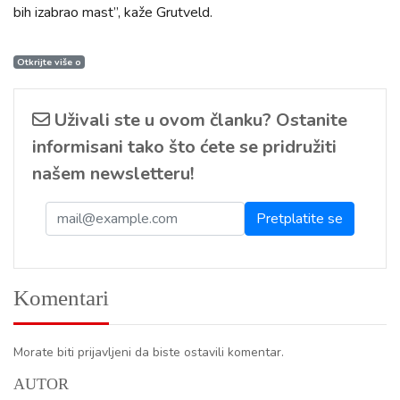
bih izabrao mast”, kaže Grutveld.
Otkrijte više o
Uživali ste u ovom članku? Ostanite
informisani tako što ćete se pridružiti
našem newsletteru!
Komentari
Morate biti prijavljeni da biste ostavili komentar.
AUTOR