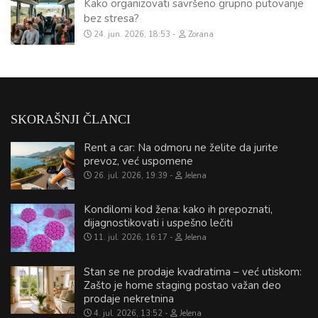
Kako organizovati savršeno grupno putovanje
bez stresa?
24. jun. 2026, 18:53
Zorana
SKORAŠNJI ČLANCI
Rent a car: Na odmoru ne želite da jurite
prevoz, već uspomene
26. jul. 2026, 19:39
Jelena
Kondilomi kod žena: kako ih prepoznati,
dijagnostikovati i uspešno lečiti
11. jul. 2026, 16:17
Jelena
Stan se ne prodaje kvadratima – već utiskom:
Zašto je home staging postao važan deo
prodaje nekretnina
4. jul. 2026, 13:52
Jelena