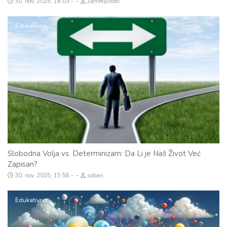
-
30. nov. 2025, 16:03
Zanimljivosti
Edukativno
Slobodna Volja vs. Determinizam: Da Li je Naš Život Već
Zapisan?
-
30. nov. 2025, 15:58
saban
Edukativno