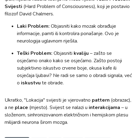
Svijesti
(Hard Problem of Consciousness), koji je postavio
filozof David Chalmers.
Laki Problem:
Objasniti kako mozak obrađuje
informacije, pamti ili kontrolira ponašanje. Ovo je
neurologija uglavnom riješila.
Teški Problem:
Objasniti
kvaliju
– zašto se
osjećamo onako kako se osjećamo. Zašto postoji
subjektivno iskustvo crvene boje, okusa kafe ili
osjećaja ljubavi? Ne radi se samo o obradi signala, već
o
iskustvu
te obrade.
Ukratko, "Lokacija" svijesti je vjerovatno
pattern
(obrazac),
a ne
place
(mjesto). Svijest se nalazi u
interakcijama
– u
složenom, sinhronizovanom električnom i hemijskom plesu
milijardi neurona širom mozga.