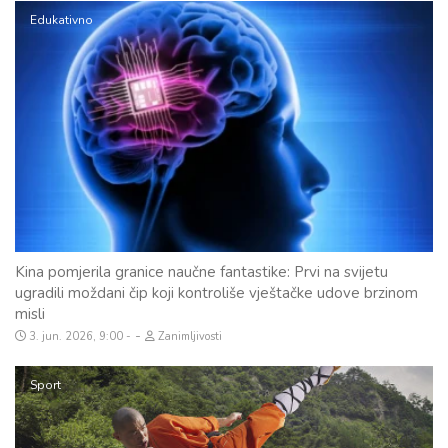
Edukativno
Kina pomjerila granice naučne fantastike: Prvi na svijetu
ugradili moždani čip koji kontroliše vještačke udove brzinom
misli
-
3. jun. 2026, 9:00
Zanimljivosti
Sport