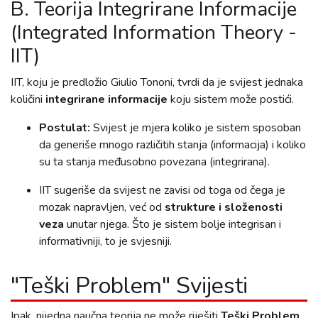
B. Teorija Integrirane Informacije
(Integrated Information Theory -
IIT)
IIT, koju je predložio Giulio Tononi, tvrdi da je svijest jednaka
količini
integrirane informacije
koju sistem može postići.
Postulat:
Svijest je mjera koliko je sistem sposoban
da generiše mnogo različitih stanja (informacija) i koliko
su ta stanja međusobno povezana (integrirana).
IIT sugeriše da svijest ne zavisi od toga od čega je
mozak napravljen, već od
strukture i složenosti
veza
unutar njega. Što je sistem bolje integrisan i
informativniji, to je svjesniji.
"Teški Problem" Svijesti
Ipak, nijedna naučna teorija ne može riješiti
Teški Problem