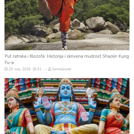
Put ratnika i filozofa: Historija i skrivena mudrost Shaolin Kung
Fu-a
-
29. maj. 2026, 18:51
Zanimljivosti
Magazin