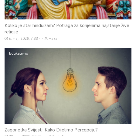
Koliko je star hinduizam? Potraga za korijenima najstarije žive
religije
-
8. maj. 2026, 7:33
Hakan
Edukativno
Zagonetka Svijesti: Kako Dijelimo Percepciju?