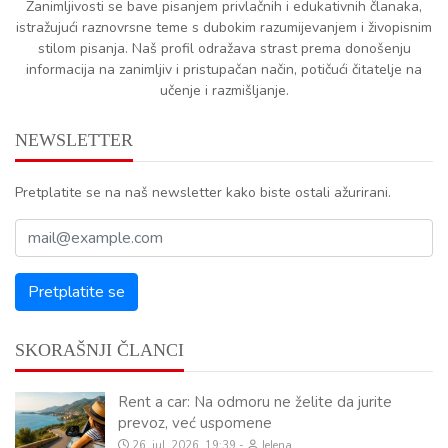
Zanimljivosti se bave pisanjem privlačnih i edukativnih članaka,
istražujući raznovrsne teme s dubokim razumijevanjem i živopisnim
stilom pisanja. Naš profil odražava strast prema donošenju
informacija na zanimljiv i pristupačan način, potičući čitatelje na
učenje i razmišljanje.
NEWSLETTER
Pretplatite se na naš newsletter kako biste ostali ažurirani.
SKORAŠNJI ČLANCI
Rent a car: Na odmoru ne želite da jurite
prevoz, već uspomene
26. jul. 2026, 19:39
Jelena