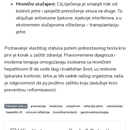
Hronični slučajevi:
Cilj liječenja je smanjiti rizik od
bolesti jetre i spriječiti prenošenje virusa na druge. To
uključuje antivirusne lijekove, injekcije interferona, a u
ekstremnim slučajevima oštećenja – transplantaciju
jetre.
Poznavanje vlastitog statusa putem jednostavnog testa krvi
prvi je korak u zaštiti zdravlja. Pravovremena dijagnoza i
moderna terapija omogućavaju osobama sa hroničnim
hepatitisom B da vode dug i kvalitetan život, uz redovne
ljekarske kontrole. Jetra je tihi radnik našeg organizma; naša
je odgovornost da joj pružimo zaštitu koju zaslužuje kroz
preventivu i informisanost.
Otkrijte više o
prevencija
medicina
simptomi
zdravlje jetre
vakcinacija
hepatitis B
virusne infekcije
hronične bolesti
gastroenterologija