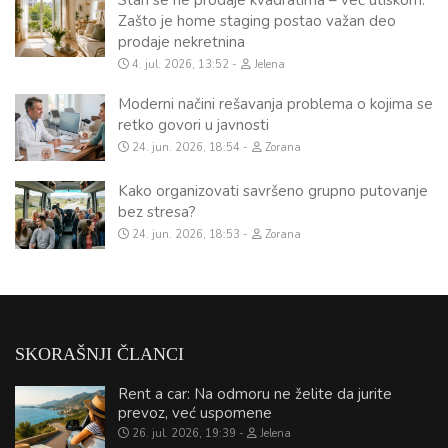
Zašto je home staging postao važan deo
prodaje nekretnina
4. jul. 2026, 13:52
Jelena
Moderni načini rešavanja problema o kojima se
retko govori u javnosti
24. jun. 2026, 18:54
Zorana
Kako organizovati savršeno grupno putovanje
bez stresa?
24. jun. 2026, 18:53
Zorana
SKORAŠNJI ČLANCI
Rent a car: Na odmoru ne želite da jurite
prevoz, već uspomene
26. jul. 2026, 19:39
Jelena