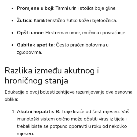
Promjene u boji:
Tamni urin i stolica boje gline.
Žutica:
Karakteristično žutilo kože i bjeloočnica.
Opšti umor:
Ekstreman umor, mučnina i povraćanje.
Gubitak apetita:
Često praćen bolovima u
zglobovima.
Razlika između akutnog i
hroničnog stanja
Edukacija o ovoj bolesti zahtijeva razumijevanje dva osnovna
oblika:
Akutni hepatitis B:
Traje kraće od šest mjeseci. Vaš
imunološki sistem obično može očistiti virus iz tijela i
trebali biste se potpuno oporaviti u roku od nekoliko
mjeseci.