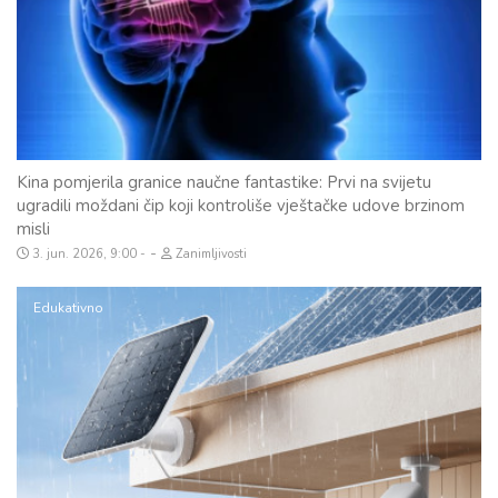
Kina pomjerila granice naučne fantastike: Prvi na svijetu
ugradili moždani čip koji kontroliše vještačke udove brzinom
misli
-
3. jun. 2026, 9:00
Zanimljivosti
Edukativno