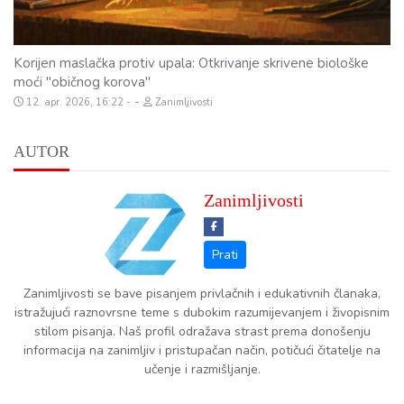
Korijen maslačka protiv upala: Otkrivanje skrivene biološke
moći "običnog korova"
-
12. apr. 2026, 16:22
Zanimljivosti
AUTOR
Zanimljivosti
Zanimljivosti se bave pisanjem privlačnih i edukativnih članaka,
istražujući raznovrsne teme s dubokim razumijevanjem i živopisnim
stilom pisanja. Naš profil odražava strast prema donošenju
informacija na zanimljiv i pristupačan način, potičući čitatelje na
učenje i razmišljanje.