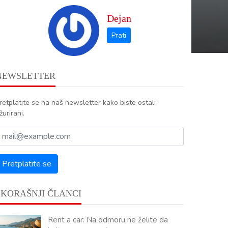
Dejan
NEWSLETTER
retplatite se na naš newsletter kako biste ostali
žurirani.
SKORAŠNJI ČLANCI
Rent a car: Na odmoru ne želite da