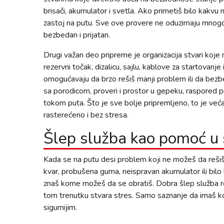
brisači, akumulator i svetla. Ako primetiš bilo kakvu
zastoj na putu. Sve ove provere ne oduzimaju mnogo v
bezbedan i prijatan.
Drugi važan deo pripreme je organizacija stvari koje
rezervni točak, dizalicu, sajlu, kablove za startovanje i
omogućavaju da brzo rešiš manji problem ili da be
sa porodicom, proveri i prostor u gepeku, raspored p
tokom puta. Što je sve bolje pripremljeno, to je već
rasterećeno i bez stresa.
Šlep služba kao pomoć u 
Kada se na putu desi problem koji ne možeš da reši
kvar, probušena guma, neispravan akumulator ili bilo 
znaš kome možeš da se obratiš. Dobra šlep služba rea
tom trenutku stvara stres. Samo saznanje da imaš ko
sigurnijim.