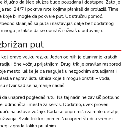
je ključno da šlep služba bude pouzdana i dostupna. Zato je
 radi 24/7 i pokriva rute kojima planiraš da prolaziš. Time
je koje bi mogle da pokvare put. Uz stručnu pomoć,
ezbedno sklanjaš sa puta i nastavljaš dalje bez dodatnog
 mnogo je lakše da se opustiš i uživaš u putovanju.
zbrižan put
oji prave veliku razliku. Jedan od njih je planiranje kratkih
ju i čine vožnju prijatnijom. Drugi trik je pravilan raspored
voje mesto, lakše je da reaguješ u nezgodnim situacijama i
ska napravi listu sitnica koje ti mogu koristiti – voda,
asu stvar kad se najmanje nadaš.
li i da unapred pogledaš rutu. Na taj način ne zavisiš potpuno
e, odmorišta i mesta za servis. Dodatno, uvek proveri
utiču na uslove vožnje. Kada se pripremiš i za male detalje,
živanja. Svaki trik koji primeniš unapred štedi ti vreme i
beg iz grada toliko prijatnim.