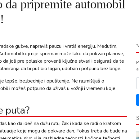
o da pripremite automobil
!
adske gužve, napraviš pauzu i vratiš energiju. Međutim,
Automobil koji nije spreman može lako da pokvari planove,
 da još pre polaska proveriš ključne stvari i osiguraš da te
P
laniranja da bi put bio lagan, udoban i potpuno bez brige.
a
e lepše, bezbednije i opuštenije. Ne razmišljaš o
mobil i možeš potpuno da uživaš u vožnji i vremenu koje
e puta?
das kao da ideš na dužu rutu, čak i kada se radi o kratkom
 situacije koje mogu da pokvare dan. Fokus treba da bude na
eumatika, nivo ulja, rashladne tečnosti, kočione tečnosti,