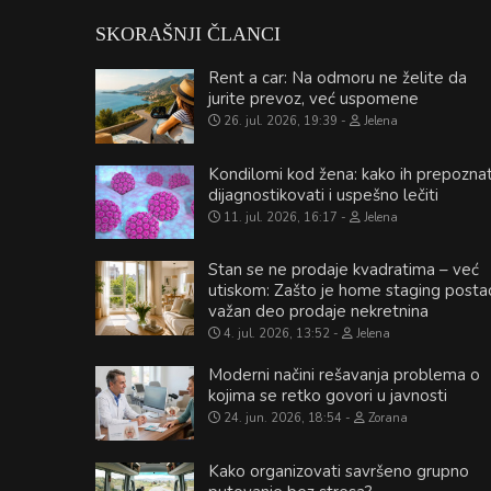
SKORAŠNJI ČLANCI
Rent a car: Na odmoru ne želite da
jurite prevoz, već uspomene
26. jul. 2026, 19:39
Jelena
Kondilomi kod žena: kako ih prepoznat
dijagnostikovati i uspešno lečiti
11. jul. 2026, 16:17
Jelena
Stan se ne prodaje kvadratima – već
utiskom: Zašto je home staging posta
važan deo prodaje nekretnina
4. jul. 2026, 13:52
Jelena
Moderni načini rešavanja problema o
kojima se retko govori u javnosti
24. jun. 2026, 18:54
Zorana
Kako organizovati savršeno grupno