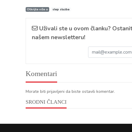
Otkrijte više o
slep sluzba
Uživali ste u ovom članku? Ostanite
našem newsletteru!
Komentari
Morate biti prijavljeni da biste ostavili komentar.
SRODNI ČLANCI