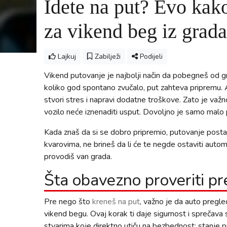
Idete na put? Evo kak
za vikend beg iz grada
Lajkuj
Zabilježi
Podijeli
Vikend putovanje je najbolji način da pobegneš od gr
koliko god spontano zvučalo, put zahteva pripremu. 
stvori stres i napravi dodatne troškove. Zato je važno
vozilo neće iznenaditi usput. Dovoljno je samo malo p
Kada znaš da si se dobro pripremio, putovanje postaj
kvarovima, ne brineš da li će te negde ostaviti auto
provodiš van grada.
Šta obavezno proveriti pr
Pre nego što
kreneš na put
, važno je da auto pregle
vikend begu. Ovaj korak ti daje sigurnost i sprečava
stvarima koje direktno utiču na bezbednost: stanje pn