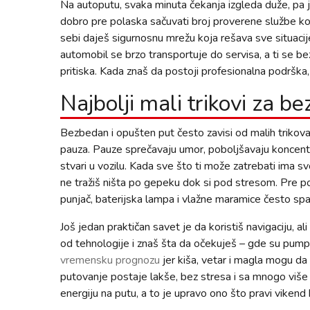
Na autoputu, svaka minuta čekanja izgleda duže, pa 
dobro pre polaska sačuvati broj proverene službe koja
sebi daješ sigurnosnu mrežu koja rešava sve situaci
automobil se brzo transportuje do servisa, a ti se b
pritiska. Kada znaš da postoji profesionalna podrška,
Najbolji mali trikovi za be
Bezbedan i opušten put često zavisi od malih trikova k
pauza. Pauze sprečavaju umor, poboljšavaju koncentraci
stvari u vozilu. Kada sve što ti može zatrebati ima s
ne tražiš ništa po gepeku dok si pod stresom. Pre pola
punjač, baterijska lampa i vlažne maramice često sp
Još jedan praktičan savet je da koristiš navigaciju, a
od tehnologije i znaš šta da očekuješ – gde su pump
vremensku prognozu
jer kiša, vetar i magla mogu da 
putovanje postaje lakše, bez stresa i sa mnogo više u
energiju na putu, a to je upravo ono što pravi vikend 