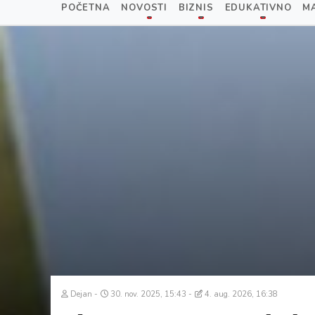
POČETNA
NOVOSTI
BIZNIS
EDUKATIVNO
M
Dejan
30. nov. 2025, 15:43
4. aug. 2026, 16:38