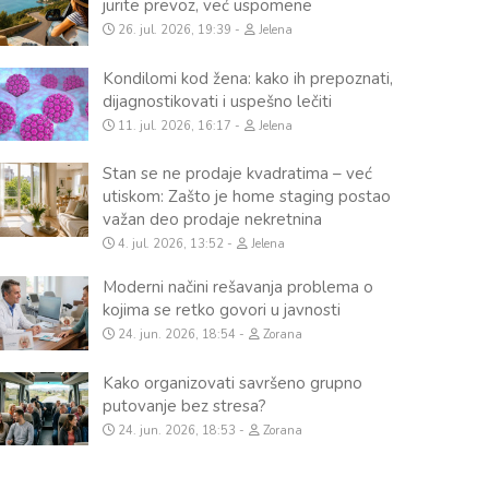
jurite prevoz, već uspomene
26. jul. 2026, 19:39
Jelena
Kondilomi kod žena: kako ih prepoznati,
dijagnostikovati i uspešno lečiti
11. jul. 2026, 16:17
Jelena
Stan se ne prodaje kvadratima – već
utiskom: Zašto je home staging postao
važan deo prodaje nekretnina
4. jul. 2026, 13:52
Jelena
Moderni načini rešavanja problema o
kojima se retko govori u javnosti
24. jun. 2026, 18:54
Zorana
Kako organizovati savršeno grupno
putovanje bez stresa?
24. jun. 2026, 18:53
Zorana