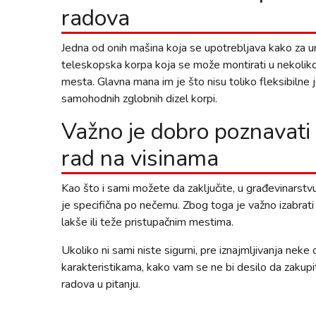
radova
Jedna od onih mašina koja se upotrebljava kako za u
teleskopska korpa koja se može montirati u nekoliko
mesta. Glavna mana im je što nisu toliko fleksibilne
samohodnih zglobnih dizel korpi.
Važno je dobro poznavati
rad na visinama
Kao što i sami možete da zaključite, u građevinarstvu
je specifična po nečemu. Zbog toga je važno izabrati o
lakše ili teže pristupačnim mestima.
Ukoliko ni sami niste sigurni, pre iznajmljivanja nek
karakteristikama, kako vam se ne bi desilo da zakupi
radova u pitanju.