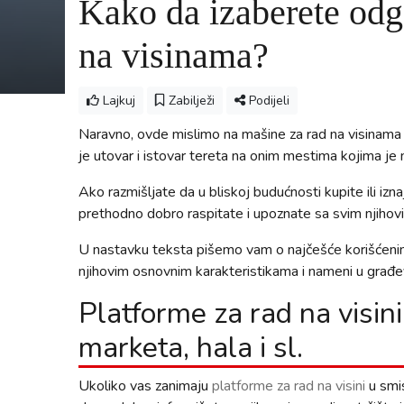
Kako da izaberete odg
na visinama?
Lajkuj
Zabilježi
Podijeli
Naravno, ovde mislimo na mašine za rad na visinama 
je utovar i istovar tereta na onim mestima kojima je
Ako razmišljate da u bliskoj budućnosti kupite ili i
prethodno dobro raspitate i upoznate sa svim njihov
U nastavku teksta pišemo vam o najčešće korišćenim
njihovim osnovnim karakteristikama i nameni u građe
Platforme za rad na visini
marketa, hala i sl.
Ukoliko vas zanimaju
platforme za rad na visini
u smis