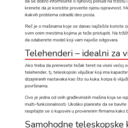
da se dobro informišete o njihovoj ponudi na tržištu i
krenete da je koristite proverite njenu ispravnost.
ikakvih problema odradili deo posla.
Reč je o mašinama koje se danas najčešće koriste za 
svim onim mestima kojima je teže pristupiti. Na tržiš
da odaberete model koji vam najviše odgovara.
Telehenderi – idealni za 
Ako treba da prenesete težak teret na visini većoj
telehender, tj. teleskopski viljuškar koji ima kapaci
dizajniranih nastavaka kao što su kuka, korpa ili vilj
površinama.
Ovo je jedna od onih građevinskih mašina koja se is
multi-funkcionalnosti. Ukoliko planirate da se bav
raspitajte se o kupovini u proverenim firmama kako bis
Samohodne teleskopske k