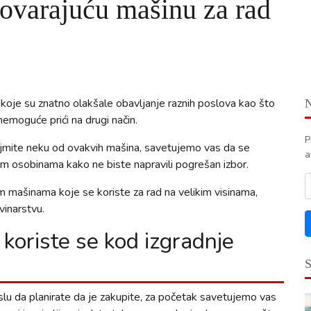
ovarajuću mašinu za rad
koje su znatno olakšale obavljanje raznih poslova kao što
 nemoguće prići na drugi način.
P
znajmite neku od ovakvih mašina, savetujemo vas da se
a
im osobinama kako ne biste napravili pogrešan izbor.
 mašinama koje se koriste za rad na velikim visinama,
vinarstvu.
 koriste se kod izgradnje
lu da planirate da je zakupite, za početak savetujemo vas