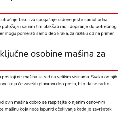
nutrašnje tako i za spoljašnje radove jeste samohodna
 položaja i samim tim olakšati rad i dopiranje do potrebnog
 jer mogu pomerati samo deo kraka, za razliku od na primer
 ključne osobine mašina za
 postoji niz mašina za rad na velikim visinama. Svaka od njih
nu koja će završiti planirani deo posla, bilo da se radi o
e od ovih mašina dobro se raspitajte o njenim osnovnim
te mašinu koja neće ispuniti očekivanja kada je završetak