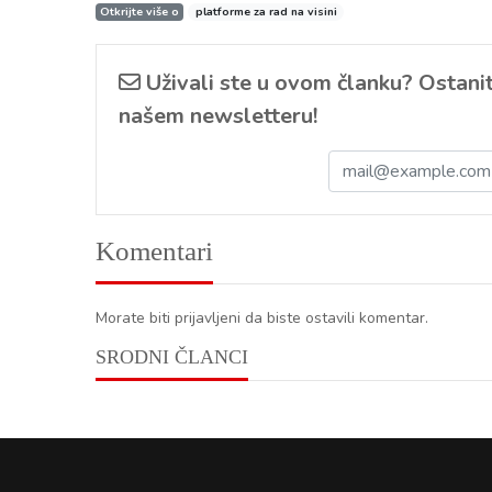
Otkrijte više o
platforme za rad na visini
Uživali ste u ovom članku? Ostanite
našem newsletteru!
Komentari
Morate biti prijavljeni da biste ostavili komentar.
SRODNI ČLANCI