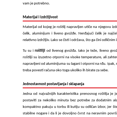
vam je potrebno.
Materijal i izdržljivost
Materijal od kojeg je roštilj napravljen utiče na njegovu izd
čelik, aluminijum i liveno gvožđe. Nerđajući čelik je najče
relativno izdržljiv. Lako se čisti i održava, što ga čini odlič
Tu su i
roštilji
od livenog gvožđa. Iako je teže, liveno gv
roštilji su izuzetno otporni na visoke temperature, ali zah
napravljeni od aluminijuma su lagani i otporni na rđu. Ipak, ni
treba povesti računa oko toga ukoliko ih birate za sebe.
Jednostavnost postavljanja i sklapanja
Jedna od najvažnijih karakteristika prenosnog roštilja je j
postaviti za nekoliko minuta bez potrebe za dodatnim ala
kompaktno pakuju u torbu ili kutiju su odličan izbor, jer šte
stabilne nogare i da li je dovoljno čvrst na neravnim površ