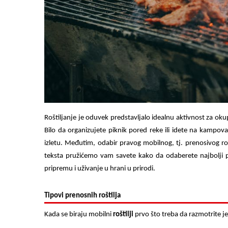
Roštiljanje je oduvek predstavljalo idealnu aktivnost za oku
Bilo da organizujete piknik pored reke ili idete na kampo
izletu. Međutim, odabir pravog mobilnog, tj. prenosivog ro
teksta pružićemo vam savete kako da odaberete najbolji pre
pripremu i uživanje u hrani u prirodi.
Tipovi prenosnih roštilja
Kada se biraju mobilni
roštilji
prvo što treba da razmotrite jes