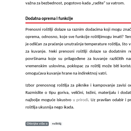
važna za bezbednost, pogotovo kada „radite“ sa vatrom.
Dodatna oprema i funkcije
Prenosni
roštilji
dolaze sa raznim dodacima koji mogu značaj
oprema, odnosno, koje sve funkcije roštilji
mogu imati? Ter
je odličan za praćenje unutrašnje temperature roštilja, što
za kuvanje. Neki prenosni roštilji dolaze sa dodatnim 
površinama koje su prilagođene za kuvanje različitih nam
vremenskim uslovima, poklopac za roštilj može biti kori
omogućava kuvanje hrane na indirektnoj vatri.
Izbor prenosnog roštilja za piknike i kampovanje zavisi od 
Razmislite o tipu goriva, veličini, težini, materijalu i d
najbolje moguće iskustvo
u prirodi
. Uz pravilan odabir i p
roštilja ukusnija nego ikada.
Otkrijte više o
roštillj