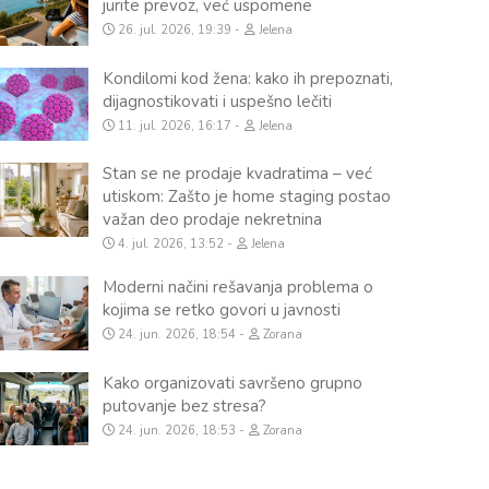
jurite prevoz, već uspomene
26. jul. 2026, 19:39
Jelena
Kondilomi kod žena: kako ih prepoznati,
dijagnostikovati i uspešno lečiti
11. jul. 2026, 16:17
Jelena
Stan se ne prodaje kvadratima – već
utiskom: Zašto je home staging postao
važan deo prodaje nekretnina
4. jul. 2026, 13:52
Jelena
Moderni načini rešavanja problema o
kojima se retko govori u javnosti
24. jun. 2026, 18:54
Zorana
Kako organizovati savršeno grupno
putovanje bez stresa?
24. jun. 2026, 18:53
Zorana