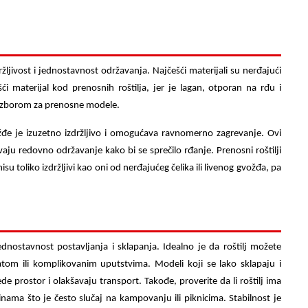
ržljivost i jednostavnost održavanja. Najčešći materijali su nerđajući
šći materijal kod prenosnih roštilja, jer je lagan, otporan na rđu i
nim izborom za prenosne modele.
ožđe je izuzetno izdržljivo i omogućava ravnomerno zagrevanje. Ovi
tevaju redovno održavanje kako bi se sprečilo rđanje. Prenosni
roštilji
su toliko izdržljivi kao oni od nerđajućeg čelika ili livenog gvožđa, pa
ednostavnost postavljanja i sklapanja. Idealno je da roštilj možete
tom ili komplikovanim uputstvima. Modeli koji se lako sklapaju i
de prostor i olakšavaju transport. Takođe, proverite da li roštilj ima
inama što je često slučaj na kampovanju ili piknicima. Stabilnost je