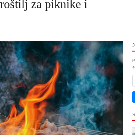
oštilj za piknike i
P
a