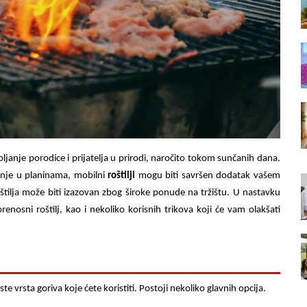
pljanje porodice i prijatelja u prirodi, naročito tokom sunčanih dana.
vanje u planinama, mobilni
roštilji
mogu biti savršen dodatak vašem
štilja može biti izazovan zbog široke ponude na tržištu. U nastavku
nosni roštilj, kao i nekoliko korisnih trikova koji će vam olakšati
te vrsta goriva koje ćete koristiti. Postoji nekoliko glavnih opcija.