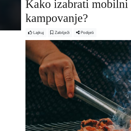
Kako izabrati mobilni r
kampovanje?
Lajkuj
Zabilježi
Podijeli