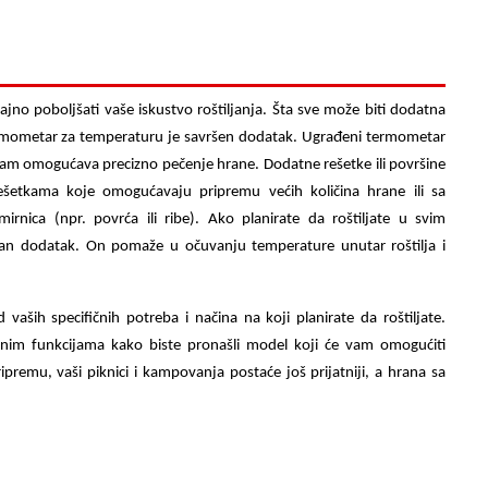
no poboljšati vaše iskustvo roštiljanja. Šta sve može biti dodatna
mometar za temperaturu je savršen dodatak. Ugrađeni termometar
 vam omogućava precizno pečenje hrane. Dodatne rešetke ili površine
rešetkama koje omogućavaju pripremu većih količina hrane ili sa
irnica (npr. povrća ili ribe). Ako planirate da roštiljate u svim
stan dodatak. On pomaže u očuvanju temperature unutar roštilja i
vaših specifičnih potreba i načina na koji planirate da roštiljate.
odatnim funkcijama kako biste pronašli model koji će vam omogućiti
ripremu, vaši piknici i kampovanja postaće još prijatniji, a hrana sa