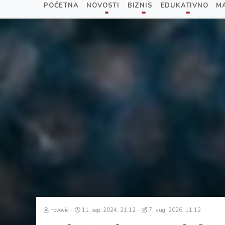
POČETNA
NOVOSTI
BIZNIS
EDUKATIVNO
M
novovic
11. sep. 2024, 21:12
7. aug. 2026, 11:12