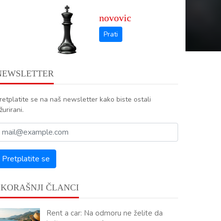
novovic
NEWSLETTER
retplatite se na naš newsletter kako biste ostali
žurirani.
SKORAŠNJI ČLANCI
Rent a car: Na odmoru ne želite da