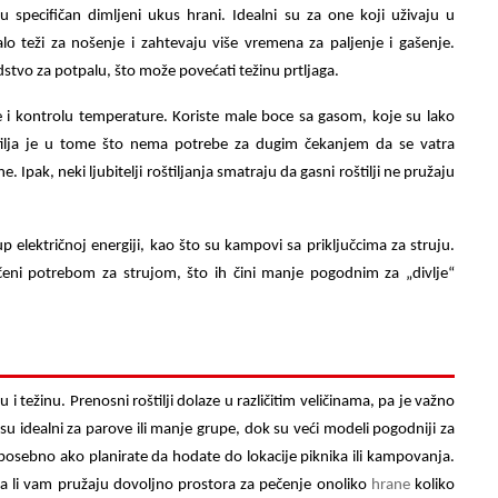
u specifičan dimljeni ukus hrani. Idealni su za one koji uživaju u
o teži za nošenje i zahtevaju više vremena za paljenje i gašenje.
dstvo za potpalu, što može povećati težinu prtljaga.
 i kontrolu temperature. Koriste male boce sa gasom, koje su lako
tilja je u tome što nema potrebe za dugim čekanjem da se vatra
. Ipak, neki ljubitelji roštiljanja smatraju da gasni roštilji ne pružaju
 električnoj energiji, kao što su kampovi sa priključcima za struju.
ičeni potrebom za strujom, što ih čini manje pogodnim za „divlje“
nu i težinu. Prenosni
roštilji
dolaze u različitim veličinama, pa je važno
u idealni za parove ili manje grupe, dok su veći modeli pogodniji za
, posebno ako planirate da hodate do lokacije piknika ili kampovanja.
 da li vam pružaju dovoljno prostora za pečenje onoliko
hrane
koliko