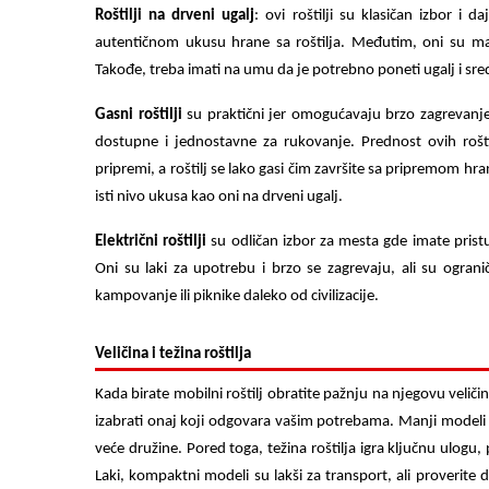
Roštilji na drveni ugalj
: ovi
roštilji
su klasičan izbor i daj
autentičnom ukusu hrane sa roštilja. Međutim, oni su mal
Takođe, treba imati na umu da je potrebno poneti ugalj i sre
Gasni roštilji
su praktični jer omogućavaju brzo zagrevanje
dostupne i jednostavne za rukovanje. Prednost ovih roš
pripremi, a roštilj se lako gasi čim završite sa pripremom hrane
isti nivo ukusa kao oni na drveni ugalj.
Električni roštilji
su odličan izbor za mesta gde imate pristup
Oni su laki za upotrebu i brzo se zagrevaju, ali su ogran
kampovanje ili piknike daleko od civilizacije.
Veličina i težina roštilja
Kada birate mobilni roštilj obratite pažnju na njegovu veliči
izabrati onaj koji odgovara vašim potrebama. Manji modeli s
veće družine. Pored toga, težina roštilja igra ključnu ulogu
Laki, kompaktni modeli su lakši za transport, ali proverite