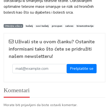
održavanju ili smanjenju telesne težine. Održavanjem
optimalne telesne mase smanjuje se rizik od hroničnih
bolesti kao što su dijabetes i bolesti srca.
Otkrijte više o
kašalj
suvi kašalj
prospan
salveo
biramzdravlje
Uživali ste u ovom članku? Ostanite
informisani tako što ćete se pridružiti
našem newsletteru!
Komentari
Morate biti prijavljeni da biste ostavili komentar.