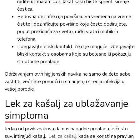
radite uz maramicu ili lakat kako biste sprečili širenje
čestica.
Redovna dezinfekcija površina. Sa vremena na vreme
čistite i dezinfikujte površine koje često dodirujete,
poput prekidača za svetlo, ručki vrata i mobilnih
telefona.
Izbegavajte bliski kontakt. Ako je moguće, izbegavajte
bliski kontakt s osobama koje su bolesne ili pokazuju
simptome prehlade.
Održavanjem ovih higijenskih navika ne samo da ćete sebe
zaštititi, već ćete pomoći i u smanjenju širenja infekcija u
vašoj porodici.
Lek za kašalj za ublažavanje
simptoma
Jedan od prvih znakova da nas napadne prehlada je često
suv, iritirajući kašalj.
Lek za kašalj
, kada se koristi na pravilan