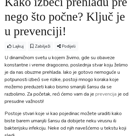
Kako izbeći prehladu pre
nego što počne? Ključ je
u prevenciji!
Lajkuj
Zabilježi
Podijeli
U dinamičnom svetu u kojem živimo, gde su obaveze
konstantne i vreme dragoceno, poslednja stvar koju želimo
je da nas obuzme prehlada. Iako je gotovo nemoguće u
potpunosti izbeći sve rizike, postoji mnogo koraka koje
možemo preduzeti kako bismo smanjili šansu da se
razbolimo. Za početak, reći ćemo vam da je
prevencija
je od
presudne važnosti!
Postoje stvari koje vi kao pojedinac možete uraditi kako
biste barem umanjili šansu da dobijete neku virusnu ili
bakterijsku infekciju. Neke od njih navešćemo u tekstu koji
sledi.