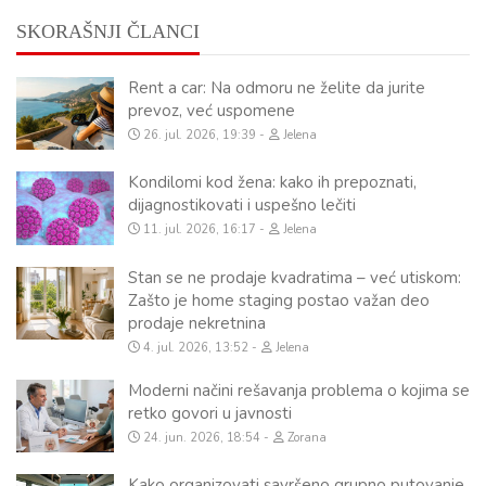
SKORAŠNJI ČLANCI
Rent a car: Na odmoru ne želite da jurite
prevoz, već uspomene
26. jul. 2026, 19:39
Jelena
Kondilomi kod žena: kako ih prepoznati,
dijagnostikovati i uspešno lečiti
11. jul. 2026, 16:17
Jelena
Stan se ne prodaje kvadratima – već utiskom:
Zašto je home staging postao važan deo
prodaje nekretnina
4. jul. 2026, 13:52
Jelena
Moderni načini rešavanja problema o kojima se
retko govori u javnosti
24. jun. 2026, 18:54
Zorana
Kako organizovati savršeno grupno putovanje