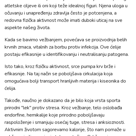
atletske ciljeve ili oni koji teže idealnoj figuri. Njena uloga u
očuvanju i unapređenju zdravlja često je potcenjena, a
redovna fizička aktivnost može imati duboki uticaj na sve
aspekte našeg života.
Kada se bavimo vežbanjem, povećava se proizvodnja belih
krvnih zrnaca, vitalnih za borbu protiv infekcija. Ove ćelije
postaju efikasnije u identifikovanju i neutralisanju patogena.
Isto tako, kroz fizičku aktivnost, srce pumpa krv brže i
efikasnije. Na taj način se poboljšava cirkulacija koja
omogućava bolji transport hranljivih materija i kiseonika do
ćelija.
Takođe, naučno je dokazano da je bilo koja vrsta sporta
prirodni "lek" protiv stresa. Kroz vežbanje, telo oslobađa
endorfine, hemikalije koje prirodno poboljšavaju
raspoloženje i smanjuju osećaj tuge, stresa i anksioznosti.
Aktivnim životom sagorevamo kalorije, što nam pomaže u