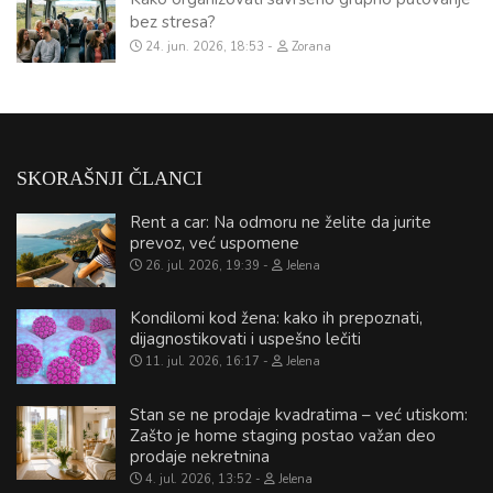
bez stresa?
24. jun. 2026, 18:53
Zorana
SKORAŠNJI ČLANCI
Rent a car: Na odmoru ne želite da jurite
prevoz, već uspomene
26. jul. 2026, 19:39
Jelena
Kondilomi kod žena: kako ih prepoznati,
dijagnostikovati i uspešno lečiti
11. jul. 2026, 16:17
Jelena
Stan se ne prodaje kvadratima – već utiskom:
Zašto je home staging postao važan deo
prodaje nekretnina
4. jul. 2026, 13:52
Jelena