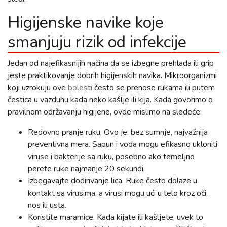
Higijenske navike koje
smanjuju rizik od infekcije
Jedan od najefikasnijih načina da se izbegne prehlada ili grip
jeste praktikovanje dobrih higijenskih navika. Mikroorganizmi
koji uzrokuju ove
bolesti
često se prenose rukama ili putem
čestica u vazduhu kada neko kašlje ili kija. Kada govorimo o
pravilnom održavanju higijene, ovde mislimo na sledeće:
Redovno pranje ruku. Ovo je, bez sumnje, najvažnija
preventivna mera. Sapun i voda mogu efikasno ukloniti
viruse i bakterije sa ruku, posebno ako temeljno
perete ruke najmanje 20 sekundi.
Izbegavajte dodirivanje lica. Ruke često dolaze u
kontakt sa virusima, a virusi mogu ući u telo kroz oči,
nos ili usta.
Koristite maramice. Kada kijate ili kašljete, uvek to