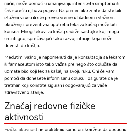
način, može pomoći u umanjivanju intenziteta simptoma ili
čak sprečiti njihovu pojavu. Na primer, ako znate da ste bili
izloženi virusu ili ste proveli vreme u hladnom i vlažnom
okruženju, preventivna upotreba leka za kašalj može biti
korisna. Mnogi lekovi za kašalj sadrže sastojke koji mogu
umiriti grlo, sprečavajući tako razvoj iritacije koja može
dovesti do kašlja.
Međutim, važno je napomenuti da je konsultacija sa lekarom
ili farmaceutom isto tako važna pre nego što odlučite da
uzimate bilo koji lek za kašalj na svoju ruku. Oni će vam
pomoći da donesete informisanu odluku i osigurate da je
tretman koji koristite siguran i odgovarajući za vaše
zdravstveno stanje.
Značaj redovne fizičke
aktivnosti
Fizičku aktivnost
ne praktikuju samo oni koji žele da postignu