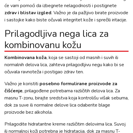
će vam pomoći da izbegnete nelagodnosti i postignete
zdrav i blistav izgled
. Važno je da pažljivo birate proizvode
i sastojke kako biste očuvali integritet kože i sprečili iritacije.
Prilagodljiva nega lica za
kombinovanu kožu
Kombinovana koža
, koja se sastoji od masnih i suvih ili
normalnih delova lica, zahteva prilagodljivu negu kako bi se
očuvala ravnoteža i postigao zdrav ten.
Važno je koristiti
posebno formulirane proizvode za
čišćenje
, prilagođene potrebama različitih delova lica. Za
masnu T-zonu, birajte sredstva koja kontrolišu višak sebuma,
dok za suve ili normalne delove lica odaberite blage
proizvode bez alkohola.
Prilagodite hidratantne kreme različitim delovima lica. Suvoj
ili normalnoj koži potrebna je hidratacija, dok za masnu T-