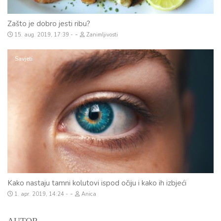
Zašto je dobro jesti ribu?
-
15. aug. 2019, 17:39
Zanimljivosti
Savjeti
Kako nastaju tamni kolutovi ispod očiju i kako ih izbjeći
-
1. apr. 2019, 14:24
Anica
AUTOR