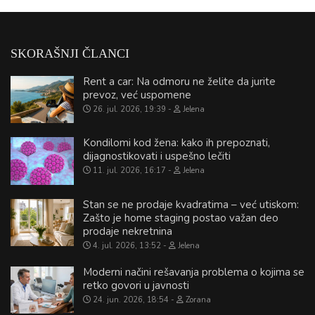
SKORAŠNJI ČLANCI
Rent a car: Na odmoru ne želite da jurite
prevoz, već uspomene
26. jul. 2026, 19:39
Jelena
Kondilomi kod žena: kako ih prepoznati,
dijagnostikovati i uspešno lečiti
11. jul. 2026, 16:17
Jelena
Stan se ne prodaje kvadratima – već utiskom:
Zašto je home staging postao važan deo
prodaje nekretnina
4. jul. 2026, 13:52
Jelena
Moderni načini rešavanja problema o kojima se
retko govori u javnosti
24. jun. 2026, 18:54
Zorana