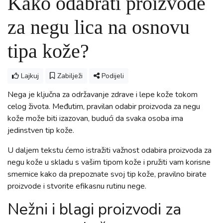
Kako odabrati proizvode
za negu lica na osnovu
tipa kože?
Lajkuj
Zabilježi
Podijeli
Nega je ključna za održavanje zdrave i lepe kože tokom
celog života. Međutim, pravilan odabir proizvoda za negu
kože može biti izazovan, budući da svaka osoba ima
jedinstven tip kože.
U daljem tekstu ćemo istražiti važnost odabira proizvoda za
negu kože u skladu s vašim tipom kože i pružiti vam korisne
smernice kako da prepoznate svoj tip kože, pravilno birate
proizvode i stvorite efikasnu rutinu nege.
Nežni i blagi proizvodi za