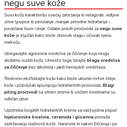
negu suve kože
Suvu kožu karakterišu osećaj zatezanja ili nelagode, vidljive
sitne ljuspice ili perutanje, manjak prirodne hidratacije i
povećane bore i linije. Odabir pravih proizvoda za
negu suve
kože
je ključan kako biste obnovili vlagu i očuvali njenu
mekoću.
Izbegavajte agresivna sredstva za čišćenje koja mogu
dodatno isušiti kožu. Umesto toga, birajte
blaga sredstva
za čišćenje
bez alkohola i jakih hemijskih sredstava.
Redovno eksfolirajte kožu kako biste uklonili mrtve ćelije
kože i poboljšali apsorpciju hidratantnih proizvoda.
Blagi
piling proizvodi
sa sitnim zrnima ili voćnim kiselinama su
odličan izbor.
Upotreba bogatih hidratantnih krema sa sastojcima poput
hijaluronske kiseline, ceramida i glicerina
pomaže
zadržavanju vlažnosti kože. Nanesite ih nakon čišćenja i po