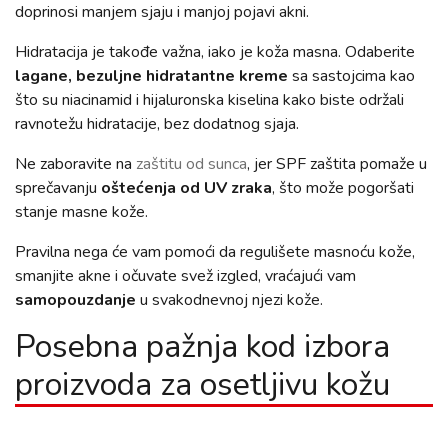
doprinosi manjem sjaju i manjoj pojavi akni.
Hidratacija je takođe važna, iako je koža masna. Odaberite
lagane, bezuljne hidratantne kreme
sa sastojcima kao
što su niacinamid i hijaluronska kiselina kako biste održali
ravnotežu hidratacije, bez dodatnog sjaja.
Ne zaboravite na
zaštitu od sunca
, jer SPF zaštita pomaže u
sprečavanju
oštećenja od UV zraka
, što može pogoršati
stanje masne kože.
Pravilna nega će vam pomoći da regulišete masnoću kože,
smanjite akne i očuvate svež izgled, vraćajući vam
samopouzdanje
u svakodnevnoj njezi kože.
Posebna pažnja kod izbora
proizvoda za osetljivu kožu