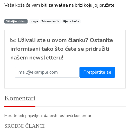
Vaša koža će vam biti
zahvalna
na brizi koju joj pružate.
Otkrijte više o
nega
Zdrava koža
lijepa koža
Uživali ste u ovom članku? Ostanite
informisani tako što ćete se pridružiti
našem newsletteru!
Komentari
Morate biti prijavljeni da biste ostavili komentar.
SRODNI ČLANCI