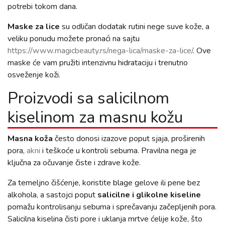
potrebi tokom dana.
Maske za lice
su odličan dodatak rutini nege suve kože, a
veliku ponudu možete pronaći na sajtu
https://www.magicbeauty.rs/nega-lica/maske-za-lice/
. Ove
maske će vam pružiti intenzivnu hidrataciju i trenutno
osveženje koži.
Proizvodi sa salicilnom
kiselinom za masnu kožu
Masna koža
često donosi izazove poput sjaja, proširenih
pora,
akni
i teškoće u kontroli sebuma. Pravilna nega je
ključna za očuvanje čiste i zdrave kože.
Za temeljno čišćenje, koristite blage gelove ili pene bez
alkohola, a sastojci poput
salicilne i glikolne kiseline
pomažu kontrolisanju sebuma i sprečavanju začepljenih pora.
Salicilna kiselina čisti pore i uklanja mrtve ćelije kože, što