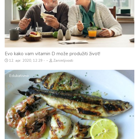
Evo kako vam vitamin D može produžiti život!
-
12. apr. 2020, 12:29
Zanimljivosti
Edukativno