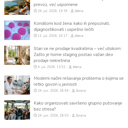
prevoz, već uspomene
26. jul. 2026, 19:39
Jelena
Kondilomi kod žena: kako ih prepoznati,
dijagnostikovati i uspešno lečiti
11. jul. 2026, 16:17
Jelena
Stan se ne prodaje kvadratima – već utiskom:
Zašto je home staging postao važan deo
prodaje nekretnina
4. jul. 2026, 13:52
Jelena
Moderni načini rešavanja problema o kojima se
retko govori u javnosti
24. jun. 2026, 18:54
Zorana
Kako organizovati savršeno grupno putovanje
bez stresa?
24. jun. 2026, 18:53
Zorana