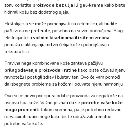
zonu koristite
proizvode bez ulja ili gel-kreme
kako biste
hidrirali kožu bez dodatnog sjaja.
Eksfolijacija se može primenjivati na celom licu, ali budite
pažljivi da ne preterate, posebno na suvim područjima. Blagi
eksfolijanti sa
voćnim kiselinama ili sitnim zrnima
pomažu u uklanjanju mrtvih ćelija kože i poboljšavaju
teksturu lica.
Pravilna nega kombinovane kože zahteva pažljivu
prilagođavanje proizvoda i rutine
kako biste očuvali njenu
ravnotežu i postigli zdrav i blistav ten. Ovo će vam pomoći
da izbegnete probleme sa kožom i očuvate njenu harmoniju.
Ovo su osnovni principi za odabir proizvoda za negu kože na
osnovu tipa kože. Važno je znati da se
potrebe vaše kože
mogu promeniti
tokom vremena, pa je potrebno redovno
reevaluirati rutinu nege kako biste odražavali trenutne
potrebe vaše kože.