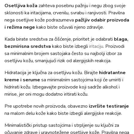
Osetljiva koža
zahteva posebnu pažnju i negu zbog svoje
sklonosti ka iritacijama, crvenilu, svrabu i ranjivosti. Pravilna
nega osetljive kože podrazumeva
pažljiv odabir proizvoda
i režima nege
kako biste očuvali njeno zdravlje.
Kada birate sredstva za čišćenje, prioritet je odabrati
blaga,
bezmirisna sredstva
kako biste izbegli
iritaciju
. Proizvodi
sa minimalnim brojem sastojaka često su najbolji izbor za
osetljivu kožu, smanjujući rizik od alergijskih reakcija.
Hidratacija je ključna za osetljivu kožu. Birajte
hidratantne
kreme i serume
sa minimalnim sastojcima koji će umiriti i
hidrirati kožu. Izbegavajte proizvode koji sadrže alkohol i
mirise, jer oni mogu dodatno iritirati kožu.
Pre upotrebe novih proizvoda, obavezno
izvršite testiranje
na malom delu kože kako biste izbegli alergijske reakcije.
Minimalistički pristup sastojcima i strpljenje su ključni za
očuvanje zdrave i uravnotežene osetljive kože. Pravilna nega