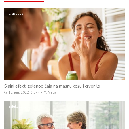
Ljepotice
Sjajni efekti zelenog čaja na masnu kožu i crvenilo
-
10. jun. 2022, 8:57
Anica
Edukativno