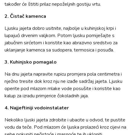
također će štititi prilaz nepoželjnih gostiju vrtu.
2. Čistač kamenca
Ljusku jajeta dobro usitnite, najbolje u kuhinjskoj krpi i
lupajući drvenim valjkom. Potom ljusku pomiješajte s
jabučnim sirćetom i koristite kao abrazivno sredstvo za
uklanjanje kamenca sa sudopera, termosica i posuđa.
3. Kuhinjsko pomagalo
Na dnu jajeta napravite rupicu promjera pola centimetra i
nježno tresite dok kroz nju ne izađe sadržaj jajeta. Ljusku
operite pod mlazom mlake vode posušite i koristite kao
kalup za izradu primjerice čokoladnih jaja.
4. Najjeftiniji vodoinstalater
Nekoliko ljuski jajeta zdrobite i ubacite u odvod, te pustite
vodu da teče. Pod mlazom će ljuska prolazeći kroz cijevi na
sebe pokupiti nečistoće i masnoće te ih ukloniti.