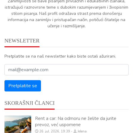
Zanimljivosti se bave pisanjem privlačnih i edukativnih članaka,
istražujući raznovrsne teme s dubokim razumijevanjem i živopisnim
stilom pisanja. Naš profil odražava strast prema donošenju
informacija na zanimljiv i pristupačan način, potičući čitatelje na
učenje i razmišljanje.
NEWSLETTER
Pretplatite se na naš newsletter kako biste ostali ažurirani.
SKORAŠNJI ČLANCI
Rent a car: Na odmoru ne želite da jurite
prevoz, već uspomene
26. jul. 2026, 19:39
Jelena