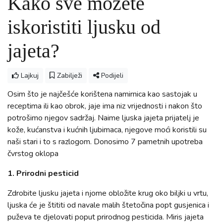
Kako sve možete
iskoristiti ljusku od
jajeta?
Lajkuj
Zabilježi
Podijeli
Osim što je najčešće korištena namirnica kao sastojak u
receptima ili kao obrok, jaje ima niz vrijednosti i nakon što
potrošimo njegov sadržaj. Naime ljuska jajeta prijatelj je
kože, kućanstva i kućnih ljubimaca, njegove moći koristili su
naši stari i to s razlogom. Donosimo 7 pametnih upotreba
čvrstog oklopa
1. Prirodni pesticid
Zdrobite ljusku jajeta i njome obložite krug oko biljki u vrtu,
ljuska će je štititi od navale malih štetočina popt gusjenica i
puževa te djelovati poput prirodnog pesticida. Miris jajeta