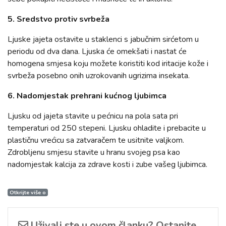
5. Sredstvo protiv svrbeža
Ljuske jajeta ostavite u staklenci s jabučnim sirćetom u
periodu od dva dana. Ljuska će omekšati i nastat će
homogena smjesa koju možete koristiti kod iritacije kože i
svrbeža posebno onih uzrokovanih ugrizima insekata.
6. Nadomjestak prehrani kućnog ljubimca
Ljusku od jajeta stavite u pećnicu na pola sata pri
temperaturi od 250 stepeni. Ljusku ohladite i prebacite u
plastičnu vrećicu sa zatvaračem te usitnite valjkom.
Zdrobljenu smjesu stavite u hranu svojeg psa kao
nadomjestak kalcija za zdrave kosti i zube vašeg ljubimca.
Otkrijte više o
Uživali ste u ovom članku? Ostanite