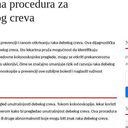
a procedura za
og creva
 prevenciji i ranom otkrivanju raka debelog creva. Ova dijagnostička
og creva, što lekarima pruža mogućnost da identifikuju
P
 redovne kolonoskopske preglede, mogu se otkriti prekancerozna
a
ako uklonjivi, čime se značajno smanjuje rizik od razvoja raka debelog
kopije u prevenciji ove ozbiljne bolesti i naglasiti važnost
gled unutrašnjosti debelog creva. Tokom kolonoskopije, lekar koristi
erom kako bi pregledao unutrašnjost debelog creva. Ova procedura
li druge abnormalnosti koje mogu biti znak raka debelog creva.