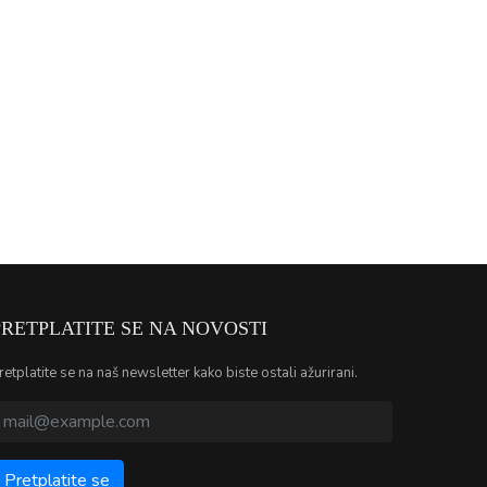
PRETPLATITE SE NA NOVOSTI
retplatite se na naš newsletter kako biste ostali ažurirani.