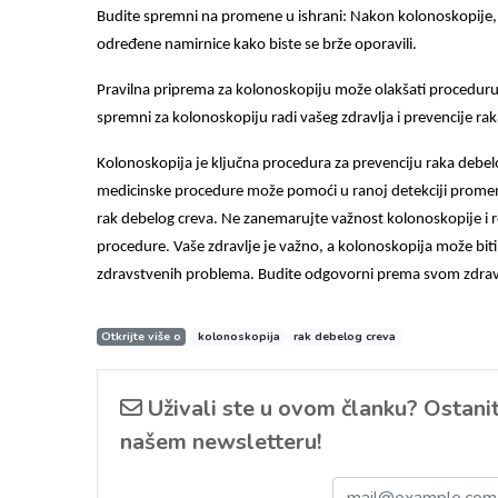
Budite spremni na promene u ishrani: Nakon kolonoskopije, m
određene namirnice kako biste se brže oporavili.
Pravilna priprema za kolonoskopiju može olakšati proceduru i 
spremni za kolonoskopiju radi vašeg zdravlja i prevencije ra
Kolonoskopija je ključna procedura za prevenciju raka debel
medicinske procedure može pomoći u ranoj detekciji promena 
rak debelog creva. Ne zanemarujte važnost kolonoskopije i 
procedure. Vaše zdravlje je važno, a kolonoskopija može biti
zdravstvenih problema. Budite odgovorni prema svom zdravlj
Otkrijte više o
kolonoskopija
rak debelog creva
Uživali ste u ovom članku? Ostanite
našem newsletteru!