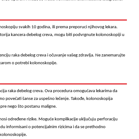
oskopiju svakih 10 godina, ili prema preporuci njihovog lekara.
storija kancera debelog creva, mogu biti podvrgnute kolonoskopiji u
nciju raka debelog creva i očuvanje vašeg zdravlja. Ne zanemarujte
ekarom o potrebi kolonoskopije.
ncija raka debelog creva. Ova procedura omogućava lekarima da
no povećati šanse za uspešno lečenje. Takođe, kolonoskopija
a pre nego što postanu maligne.
osi određene rizike. Moguće komplikacije uključuju perforaciju
budu informisani o potencijalnim rizicima i da se prethodno
kolonoskopije.