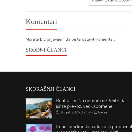
Komentari
Morate biti prijavljeni da biste ostavili komentar.
SRODNI ČLANCI
SKORAŠNJI ČLANCI
Rent a car: Na odmoru ne želite da
jurite prevoz, već uspomene
26. jul. 2026, 19:39
Jelena
Kondilomi kod žena: kako ih prepoznat