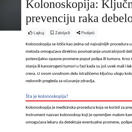
Kolonoskopija: Ključn
prevenciju raka debel
Lajkuj
Zabilježi
Podijeli
Kolonoskopija se ističe kao jedna od najvažnijih procedura u
metoda omogućava direktno posmatranje unutrašnjosti debel
potencijalno opasne promene poput polipa ili tumora. Kroz
stanja ili kancerogeni tumori u fazi kada su još uvek mali i l
creva. U ovom uvodnom delu istražićemo ključnu ulogu kolonos
redovnih pregleda za očuvanje zdravlja.
Šta je kolonoskopija?
Kolonoskopija je medicinska procedura koja se koristi za pre
instrument nazvan kolonoskop koji je opremljen malom kam
omogućava lekaru da detektuje eventualne promene, polipe i