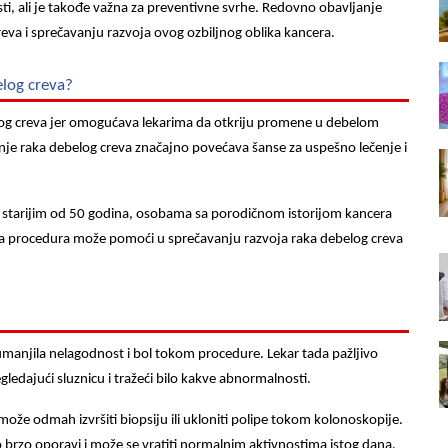
ti, ali je takođe važna za preventivne svrhe. Redovno obavljanje
eva i sprečavanju razvoja ovog ozbiljnog oblika kancera.
elog creva?
log creva jer omogućava lekarima da otkriju promene u debelom
anje raka debelog creva značajno povećava šanse za uspešno lečenje i
starijim od 50 godina, osobama sa porodičnom istorijom kancera
va procedura može pomoći u sprečavanju razvoja raka debelog creva
umanjila nelagodnost i bol tokom procedure. Lekar tada pažljivo
ledajući sluznicu i tražeći bilo kakve abnormalnosti.
može odmah izvršiti biopsiju ili ukloniti polipe tokom kolonoskopije.
o brzo oporavi i može se vratiti normalnim aktivnostima istog dana.