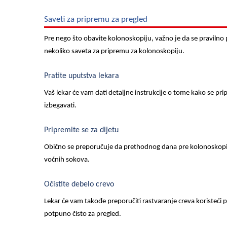
Saveti za pripremu za pregled
Pre nego što obavite kolonoskopiju, važno je da se pravilno pr
nekoliko saveta za pripremu za kolonoskopiju.
Pratite uputstva lekara
Vaš lekar će vam dati detaljne instrukcije o tome kako se prip
izbegavati.
Pripremite se za dijetu
Obično se preporučuje da prethodnog dana pre kolonoskopij
voćnih sokova.
Očistite debelo crevo
Lekar će vam takođe preporučiti rastvaranje creva koristeći p
potpuno čisto za pregled.