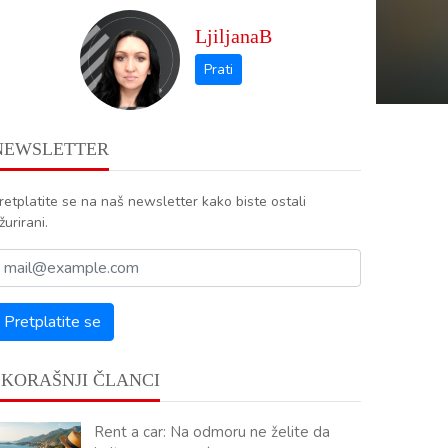
LjiljanaB
NEWSLETTER
retplatite se na naš newsletter kako biste ostali
žurirani.
SKORAŠNJI ČLANCI
Rent a car: Na odmoru ne želite da