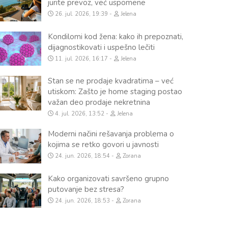
jurite prevoz, već uspomene
26. jul. 2026, 19:39
Jelena
Kondilomi kod žena: kako ih prepoznati,
dijagnostikovati i uspešno lečiti
11. jul. 2026, 16:17
Jelena
Stan se ne prodaje kvadratima – već
utiskom: Zašto je home staging postao
važan deo prodaje nekretnina
4. jul. 2026, 13:52
Jelena
Moderni načini rešavanja problema o
kojima se retko govori u javnosti
24. jun. 2026, 18:54
Zorana
Kako organizovati savršeno grupno
putovanje bez stresa?
24. jun. 2026, 18:53
Zorana