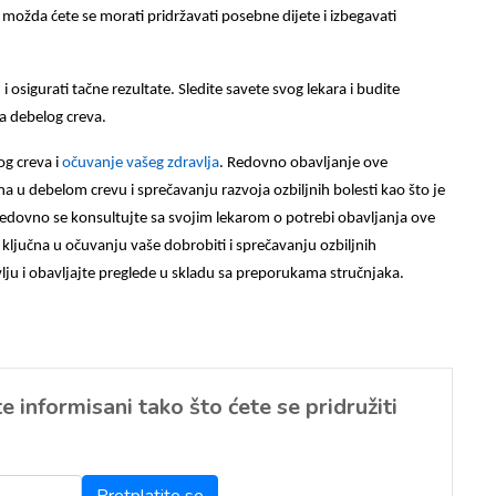
ožda ćete se morati pridržavati posebne dijete i izbegavati
osigurati tačne rezultate. Sledite savete svog lekara i budite
ka debelog creva.
og creva i
očuvanje vašeg zdravlja
. Redovno obavljanje ove
u debelom crevu i sprečavanju razvoja ozbiljnih bolesti kao što je
redovno se konsultujte sa svojim lekarom o potrebi obavljanja ove
 ključna u očuvanju vaše dobrobiti i sprečavanju ozbiljnih
u i obavljajte preglede u skladu sa preporukama stručnjaka.
 informisani tako što ćete se pridružiti