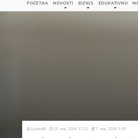
POČETNA
NOVOSTI
BIZNIS
EDUKATIVNO
M
LjiljanaB
15. aug. 2024, 17:22
7. aug. 2026, 5:30