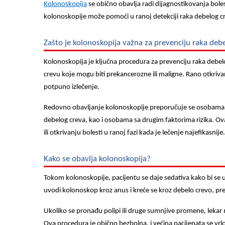
Kolonoskopija
se obično obavlja radi dijagnostikovanja boles
kolonoskopije može pomoći u ranoj detekciji raka debelog cr
Zašto je kolonoskopija važna za prevenciju raka deb
Kolonoskopija je ključna procedura za prevenciju raka debe
crevu koje mogu biti prekancerozne ili maligne. Rano otkriv
potpuno izlečenje.
Redovno obavljanje kolonoskopije preporučuje se osobama 
debelog creva, kao i osobama sa drugim faktorima rizika. O
ili otkrivanju bolesti u ranoj fazi kada je lečenje najefikasnije.
Kako se obavlja kolonoskopija?
Tokom kolonoskopije, pacijentu se daje sedativa kako bi se 
uvodi kolonoskop kroz anus i kreće se kroz debelo crevo, preg
Ukoliko se pronađu polipi ili druge sumnjive promene, lekar 
Ova procedura je obično bezbolna, i većina pacijenata se vrl