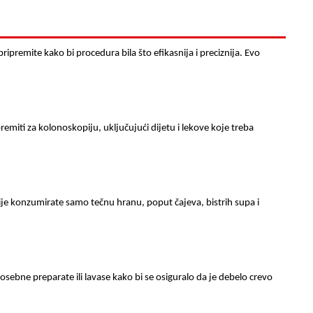
ipremite kako bi procedura bila što efikasnija i preciznija. Evo
remiti za kolonoskopiju, uključujući dijetu i lekove koje treba
e konzumirate samo tečnu hranu, poput čajeva, bistrih supa i
osebne preparate ili lavase kako bi se osiguralo da je debelo crevo