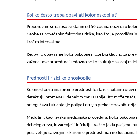
Koliko često treba obavljati kolonoskopiju?
Preporučuje se da osobe starije od 50 godina obavljaju kolon
Osobe sa povećanim faktorima rizika, kao što je porodična i
kraćim intervalima.
Redovno obavljanje kolonoskopije može biti ključno za preve
važnost ove procedure i redovno se konsultujte sa svojim l
Prednosti i rizici kolonoskopije
Kolonoskopija ima brojne prednosti kada je u pitanju preve
detektuju promene u debelom crevu ranije, što može značaj
omogućava i uklanjanje polipa i drugih prekanceroznih lezij
Međutim, kao i svaka medicinska procedura, kolonoskopija n
debelog creva, krvarenje ili infekciju. Važno je da pacijenti 
posavetuju sa svojim lekarom o prednostima i nedostacima 