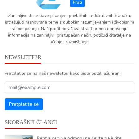
Zanimljivosti se bave pisanjem privlačnih i edukativnih članaka,
istražujući raznovrsne teme s dubokim razumijevanjem i živopisnim
stilom pisanja. Naš profil odražava strast prema donošenju
informacija na zanimljiv i pristupačan način, potičući čitatelje na
učenje i razmišljanje.
NEWSLETTER
Pretplatite se na naš newsletter kako biste ostali ažurirani.
SKORAŠNJI ČLANCI
Rent a car: Na odmoru ne želite da jurite