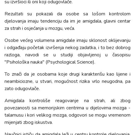
su izvršioci ili oni koji odugovlače.
Rezultati su pokazali da osobe sa lošom kontrolom
djelovanja imaju tendenciju da im je amigdala, glavni centar
za strah i osjećanja u mozgu, veća.
Osobe većeg volumena amigdale imaju sklonost oklijevanju
i odgađaju početak izvršenja nekog zadatka, i to bez dobrog
razloga, navodi se u studiji objavljenoj u časopisu
"Psihološka nauka" (Psychological Science).
To znači da je osobama koje drugi karakterišu kao lijene i
neambiciozne, u stvari, mogućnost rizika vrlo neugodna, pa
zato odugovlače.
Amigdala kontroliše reagovanje na strah, ali zbog
povezanosti sa memorijskim centrima u dijelovima mozga -
talamusu i kori velikog mozga, odgovori se mogu vremenom
mijenjati zbog iskustva.
Naučnici ističu da amigdala leži u centru kontrole djelovanja.