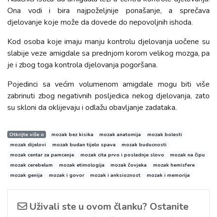
Ona vodi i bira najpoželjnije ponašanje, a sprečava
djelovanje koje može da dovede do nepovoljnih ishoda.
Kod osoba koje imaju manju kontrolu djelovanja uočene su
slabije veze amigdale sa prednjom korom velikog mozga, pa
je i zbog toga kontrola djelovanja pogoršana.
Pojedinci sa većim volumenom amigdale mogu biti više
zabrinuti zbog negativnih posljedica nekog djelovanja, zato
su skloni da oklijevaju i odlažu obavljanje zadataka.
Otkrijte više o
mozak bez kisika
mozak anatomija
mozak bolesti
mozak dijelovi
mozak budan tijelo spava
mozak buducnosti
mozak centar za pamcenje
mozak cita prvo i poslednje slovo
mozak na čipu
mozak cerebelum
mozak etimologija
mozak čovjeka
mozak hemisfere
mozak genija
mozak i govor
mozak i anksioznost
mozak i memorija
Uživali ste u ovom članku? Ostanite