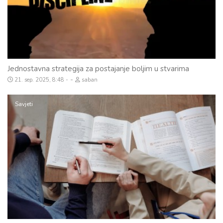
Jednostavna strategija za postajanje boljim u stvarima
-
21. sep. 2025, 8:48
saban
Savjeti