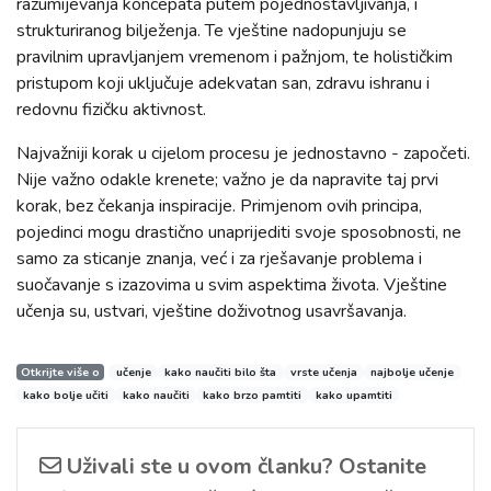
razumijevanja koncepata putem pojednostavljivanja, i
strukturiranog bilježenja. Te vještine nadopunjuju se
pravilnim upravljanjem vremenom i pažnjom, te holističkim
pristupom koji uključuje adekvatan san, zdravu ishranu i
redovnu fizičku aktivnost.
Najvažniji korak u cijelom procesu je jednostavno - započeti.
Nije važno odakle krenete; važno je da napravite taj prvi
korak, bez čekanja inspiracije. Primjenom ovih principa,
pojedinci mogu drastično unaprijediti svoje sposobnosti, ne
samo za sticanje znanja, već i za rješavanje problema i
suočavanje s izazovima u svim aspektima života. Vještine
učenja su, ustvari, vještine doživotnog usavršavanja.
Otkrijte više o
učenje
kako naučiti bilo šta
vrste učenja
najbolje učenje
kako bolje učiti
kako naučiti
kako brzo pamtiti
kako upamtiti
Uživali ste u ovom članku? Ostanite