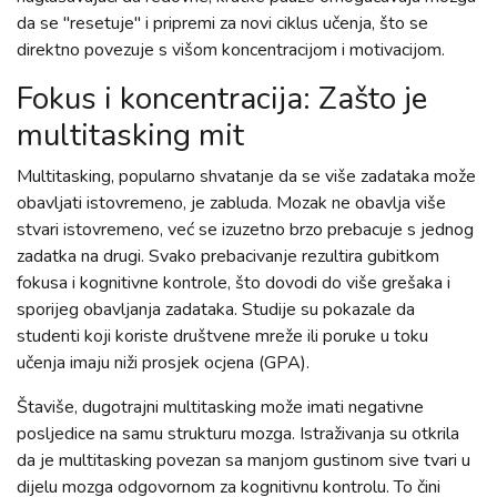
da se "resetuje" i pripremi za novi ciklus učenja, što se
direktno povezuje s višom koncentracijom i motivacijom.
Fokus i koncentracija: Zašto je
multitasking mit
Multitasking, popularno shvatanje da se više zadataka može
obavljati istovremeno, je zabluda. Mozak ne obavlja više
stvari istovremeno, već se izuzetno brzo prebacuje s jednog
zadatka na drugi. Svako prebacivanje rezultira gubitkom
fokusa i kognitivne kontrole, što dovodi do više grešaka i
sporijeg obavljanja zadataka. Studije su pokazale da
studenti koji koriste društvene mreže ili poruke u toku
učenja imaju niži prosjek ocjena (GPA).
Štaviše, dugotrajni multitasking može imati negativne
posljedice na samu strukturu mozga. Istraživanja su otkrila
da je multitasking povezan sa manjom gustinom sive tvari u
dijelu mozga odgovornom za kognitivnu kontrolu. To čini