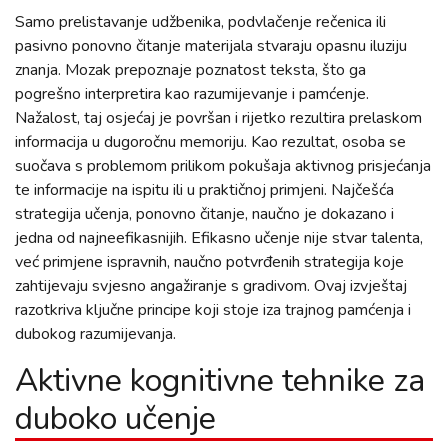
Samo prelistavanje udžbenika, podvlačenje rečenica ili
pasivno ponovno čitanje materijala stvaraju opasnu iluziju
znanja. Mozak prepoznaje poznatost teksta, što ga
pogrešno interpretira kao razumijevanje i pamćenje.
Nažalost, taj osjećaj je površan i rijetko rezultira prelaskom
informacija u dugoročnu memoriju. Kao rezultat, osoba se
suočava s problemom prilikom pokušaja aktivnog prisjećanja
te informacije na ispitu ili u praktičnoj primjeni. Najčešća
strategija učenja, ponovno čitanje, naučno je dokazano i
jedna od najneefikasnijih. Efikasno učenje nije stvar talenta,
već primjene ispravnih, naučno potvrđenih strategija koje
zahtijevaju svjesno angažiranje s gradivom. Ovaj izvještaj
razotkriva ključne principe koji stoje iza trajnog pamćenja i
dubokog razumijevanja.
Aktivne kognitivne tehnike za
duboko učenje