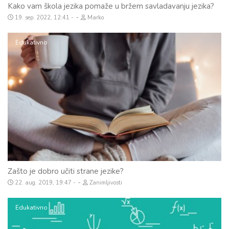
Kako vam škola jezika pomaže u bržem savladavanju jezika?
-
19. sep. 2022, 12:41
Marko
Edukativno
Zašto je dobro učiti strane jezike?
-
22. aug. 2019, 19:47
Zanimljivosti
Edukativno