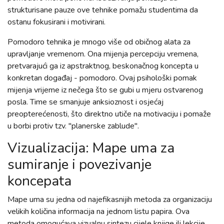
strukturisane pauze ove tehnike pomažu studentima da
ostanu fokusirani i motivirani.
Pomodoro tehnika je mnogo više od običnog alata za
upravljanje vremenom. Ona mijenja percepciju vremena,
pretvarajući ga iz apstraktnog, beskonačnog koncepta u
konkretan događaj - pomodoro. Ovaj psihološki pomak
mijenja vrijeme iz nečega što se gubi u mjeru ostvarenog
posla. Time se smanjuje anksioznost i osjećaj
preopterećenosti, što direktno utiče na motivaciju i pomaže
u borbi protiv tzv. "planerske zablude".
Vizualizacija: Mape uma za
sumiranje i povezivanje
koncepata
Mape uma su jedna od najefikasnijih metoda za organizaciju
velikih količina informacija na jednom listu papira. Ova
metoda omogućava vizualnu sintezu cijele knjige ili lekcije,