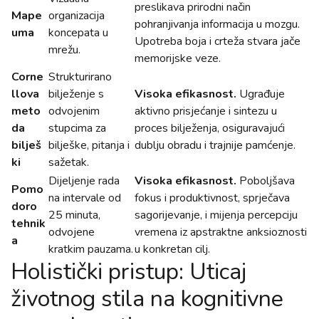
preslikava prirodni način
Mape
organizacija
pohranjivanja informacija u mozgu.
uma
koncepata u
Upotreba boja i crteža stvara jače
mrežu.
memorijske veze.
Corne
Strukturirano
llova
bilježenje s
Visoka efikasnost.
Ugrađuje
meto
odvojenim
aktivno prisjećanje i sintezu u
da
stupcima za
proces bilježenja, osiguravajući
bilješ
bilješke, pitanja i
dublju obradu i trajnije pamćenje.
ki
sažetak.
Dijeljenje rada
Visoka efikasnost.
Poboljšava
Pomo
na intervale od
fokus i produktivnost, sprječava
doro
25 minuta,
sagorijevanje, i mijenja percepciju
tehnik
odvojene
vremena iz apstraktne anksioznosti
a
kratkim pauzama.
u konkretan cilj.
Holistički pristup: Uticaj
životnog stila na kognitivne