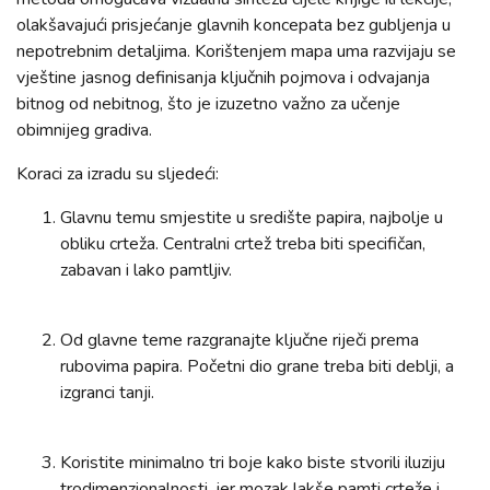
olakšavajući prisjećanje glavnih koncepata bez gubljenja u
nepotrebnim detaljima. Korištenjem mapa uma razvijaju se
vještine jasnog definisanja ključnih pojmova i odvajanja
bitnog od nebitnog, što je izuzetno važno za učenje
obimnijeg gradiva.
Koraci za izradu su sljedeći:
Glavnu temu smjestite u središte papira, najbolje u
obliku crteža. Centralni crtež treba biti specifičan,
zabavan i lako pamtljiv.
Od glavne teme razgranajte ključne riječi prema
rubovima papira. Početni dio grane treba biti deblji, a
izgranci tanji.
Koristite minimalno tri boje kako biste stvorili iluziju
trodimenzionalnosti, jer mozak lakše pamti crteže i