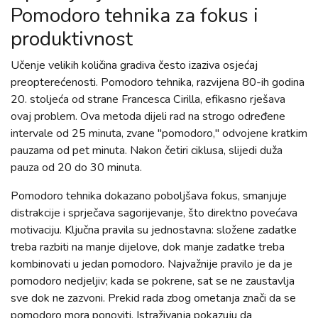
Pomodoro tehnika za fokus i
produktivnost
Učenje velikih količina gradiva često izaziva osjećaj
preopterećenosti. Pomodoro tehnika, razvijena 80-ih godina
20. stoljeća od strane Francesca Cirilla, efikasno rješava
ovaj problem. Ova metoda dijeli rad na strogo određene
intervale od 25 minuta, zvane "pomodoro," odvojene kratkim
pauzama od pet minuta. Nakon četiri ciklusa, slijedi duža
pauza od 20 do 30 minuta.
Pomodoro tehnika dokazano poboljšava fokus, smanjuje
distrakcije i sprječava sagorijevanje, što direktno povećava
motivaciju. Ključna pravila su jednostavna: složene zadatke
treba razbiti na manje dijelove, dok manje zadatke treba
kombinovati u jedan pomodoro. Najvažnije pravilo je da je
pomodoro nedjeljiv; kada se pokrene, sat se ne zaustavlja
sve dok ne zazvoni. Prekid rada zbog ometanja znači da se
pomodoro mora ponoviti. Istraživanja pokazuju da