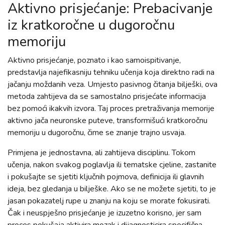
Aktivno prisjećanje: Prebacivanje
iz kratkoročne u dugoročnu
memoriju
Aktivno prisjećanje, poznato i kao samoispitivanje,
predstavlja najefikasniju tehniku učenja koja direktno radi na
jačanju moždanih veza. Umjesto pasivnog čitanja bilješki, ova
metoda zahtijeva da se samostalno prisjećate informacija
bez pomoći ikakvih izvora. Taj proces pretraživanja memorije
aktivno jača neuronske puteve, transformišući kratkoročnu
memoriju u dugoročnu, čime se znanje trajno usvaja.
Primjena je jednostavna, ali zahtijeva disciplinu. Tokom
učenja, nakon svakog poglavlja ili tematske cjeline, zastanite
i pokušajte se sjetiti ključnih pojmova, definicija ili glavnih
ideja, bez gledanja u bilješke. Ako se ne možete sjetiti, to je
jasan pokazatelj rupe u znanju na koju se morate fokusirati.
Čak i neuspješno prisjećanje je izuzetno korisno, jer sam
proces pokušaja aktivira mozak i dijagnosticira specifična