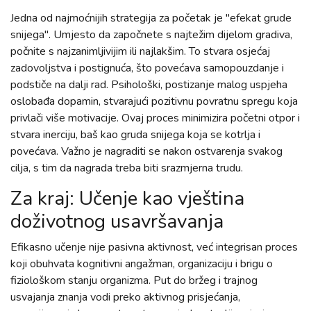
Jedna od najmoćnijih strategija za početak je "efekat grude
snijega". Umjesto da započnete s najtežim dijelom gradiva,
počnite s najzanimljivijim ili najlakšim. To stvara osjećaj
zadovoljstva i postignuća, što povećava samopouzdanje i
podstiče na dalji rad. Psihološki, postizanje malog uspjeha
oslobađa dopamin, stvarajući pozitivnu povratnu spregu koja
privlači više motivacije. Ovaj proces minimizira početni otpor i
stvara inerciju, baš kao gruda snijega koja se kotrlja i
povećava. Važno je nagraditi se nakon ostvarenja svakog
cilja, s tim da nagrada treba biti srazmjerna trudu.
Za kraj: Učenje kao vještina
doživotnog usavršavanja
Efikasno učenje nije pasivna aktivnost, već integrisan proces
koji obuhvata kognitivni angažman, organizaciju i brigu o
fiziološkom stanju organizma. Put do bržeg i trajnog
usvajanja znanja vodi preko aktivnog prisjećanja,