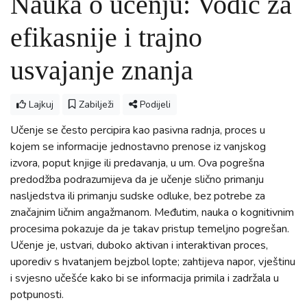
Nauka o učenju: Vodič za
efikasnije i trajno
usvajanje znanja
Lajkuj
Zabilježi
Podijeli
Učenje se često percipira kao pasivna radnja, proces u
kojem se informacije jednostavno prenose iz vanjskog
izvora, poput knjige ili predavanja, u um. Ova pogrešna
predodžba podrazumijeva da je učenje slično primanju
nasljedstva ili primanju sudske odluke, bez potrebe za
značajnim ličnim angažmanom. Međutim, nauka o kognitivnim
procesima pokazuje da je takav pristup temeljno pogrešan.
Učenje je, ustvari, duboko aktivan i interaktivan proces,
uporediv s hvatanjem bejzbol lopte; zahtijeva napor, vještinu
i svjesno učešće kako bi se informacija primila i zadržala u
potpunosti.