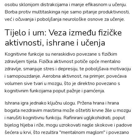
osobu sklonijom distrakcijama i manje efikasnom u učenju.
Borba protiv multitaskinga nije samo pitanje produktivnosti,
već i očuvanja i poboljšanja neurološke osnove za učenje.
Tijelo i um: Veza između fizičke
aktivnosti, ishrane i učenja
Kognitivne funkcije su neraskidivo povezane s fizičkim
zdravljem tijela. Fizička aktivnost potiče opće mentalno
zdravlje, smanjuje stres i depresiju, te poboljšava motivaciju
i samopouzdanje. Aerobna aktivnost, na primjer, povećava
volumen sive tvari u mozgu, što je direktno povezano s
kognitivnim funkcijama poput pažnje i pamćenja.
Ishrana igra jednako ključnu ulogu. Pržena hrana i hrana
bogata nezdravim mastima može oštetiti krvne žile u mozgu
i narušiti kognitivnu funkciju. Rafinirani ugljikohidrati, poput
bijelog hljeba i riže, mogu uzrokovati nagle skokove i padove
šećera u krvi, što rezultira "mentalnom maglom" i povezano