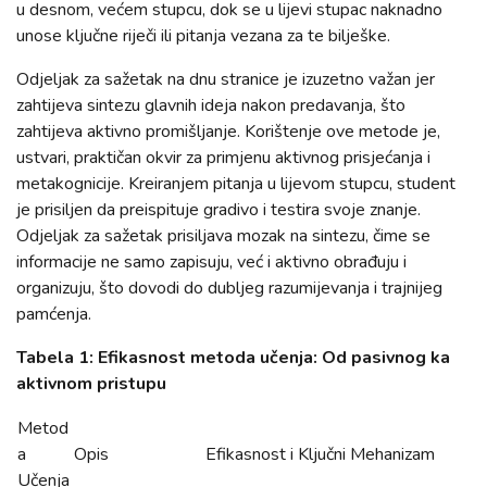
u desnom, većem stupcu, dok se u lijevi stupac naknadno
unose ključne riječi ili pitanja vezana za te bilješke.
Odjeljak za sažetak na dnu stranice je izuzetno važan jer
zahtijeva sintezu glavnih ideja nakon predavanja, što
zahtijeva aktivno promišljanje. Korištenje ove metode je,
ustvari, praktičan okvir za primjenu aktivnog prisjećanja i
metakognicije. Kreiranjem pitanja u lijevom stupcu, student
je prisiljen da preispituje gradivo i testira svoje znanje.
Odjeljak za sažetak prisiljava mozak na sintezu, čime se
informacije ne samo zapisuju, već i aktivno obrađuju i
organizuju, što dovodi do dubljeg razumijevanja i trajnijeg
pamćenja.
Tabela 1: Efikasnost metoda učenja: Od pasivnog ka
aktivnom pristupu
Metod
a
Opis
Efikasnost i Ključni Mehanizam
Učenja