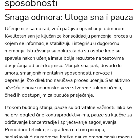
sposobnosti
Snaga odmora: Uloga sna i pauza
Učenje nije samo rad, već i pažljivo upravljanje odmorom.
Kvalitetan san je ključan za konsolidaciju pamćenja, proces u
kojem se informacije stabilizuju i integrišu u dugoročnu
memoriju. Istraživanja su pokazala da su osobe koje su
spavale nakon učenja imale bolje rezultate na testovima
dosjećanja od onih koji nisu. Manjak sna, pak, dovodi do
umora, smanjenih mentalnih sposobnosti, nervoze i
depresije, što direktno narušava proces učenja. San aktivno
učvršćuje nove neuronske veze stvorene tokom učenja,
čineći ih dostupnijim za buduće prisjećanje.
I tokom budnog stanja, pauze su od vitalne važnosti. Iako se
na prvi pogled čine kontraproduktivnima, pauze su ključne za
održavanje koncentracije i sprječavanje sagorijevanja.
Pomodoro tehnika je izgrađena na tom principu,
naglašavajući da redovne, kratke pauze omogućavaju mozgu