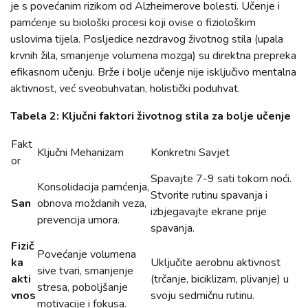
je s povećanim rizikom od Alzheimerove bolesti. Učenje i
pamćenje su biološki procesi koji ovise o fiziološkim
uslovima tijela. Posljedice nezdravog životnog stila (upala
krvnih žila, smanjenje volumena mozga) su direktna prepreka
efikasnom učenju. Brže i bolje učenje nije isključivo mentalna
aktivnost, već sveobuhvatan, holistički poduhvat.
Tabela 2: Ključni faktori životnog stila za bolje učenje
Fakt
Ključni Mehanizam
Konkretni Savjet
or
Spavajte 7-9 sati tokom noći.
Konsolidacija pamćenja,
Stvorite rutinu spavanja i
San
obnova moždanih veza,
izbjegavajte ekrane prije
prevencija umora.
spavanja.
Fizič
Povećanje volumena
ka
Uključite aerobnu aktivnost
sive tvari, smanjenje
akti
(trčanje, biciklizam, plivanje) u
stresa, poboljšanje
vnos
svoju sedmičnu rutinu.
motivacije i fokusa.