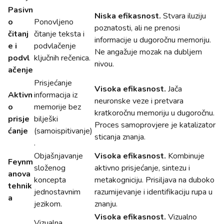
Pasivn
Niska efikasnost.
Stvara iluziju
o
Ponovljeno
poznatosti, ali ne prenosi
čitanj
čitanje teksta i
informacije u dugoročnu memoriju.
e i
podvlačenje
Ne angažuje mozak na dubljem
podvl
ključnih rečenica.
nivou.
ačenje
Prisjećanje
Visoka efikasnost.
Jača
Aktivn
informacija iz
neuronske veze i pretvara
o
memorije bez
kratkoročnu memoriju u dugoročnu.
prisje
bilješki
Proces samoprovjere je katalizator
ćanje
(samoispitivanje)
sticanja znanja.
.
Objašnjavanje
Visoka efikasnost.
Kombinuje
Feynm
složenog
aktivno prisjećanje, sintezu i
anova
koncepta
metakogniciju. Prisiljava na duboko
tehnik
jednostavnim
razumijevanje i identifikaciju rupa u
a
jezikom.
znanju.
Visoka efikasnost.
Vizualno
Vizualna