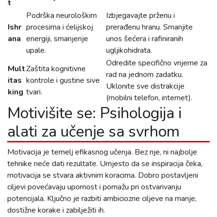
t
Podrška neurološkim
Izbjegavajte prženu i
Ishr
procesima i ćelijskoj
prerađenu hranu. Smanjite
ana
energiji, smanjenje
unos šećera i rafiniranih
upale.
ugljikohidrata.
Odredite specifično vrijeme za
Mult
Zaštita kognitivne
rad na jednom zadatku.
itas
kontrole i gustine sive
Uklonite sve distrakcije
king
tvari.
(mobilni telefon, internet).
Motivišite se: Psihologija i
alati za učenje sa svrhom
Motivacija je temelj efikasnog učenja. Bez nje, ni najbolje
tehnike neće dati rezultate. Umjesto da se inspiracija čeka,
motivacija se stvara aktivnim koracima. Dobro postavljeni
ciljevi povećavaju upornost i pomažu pri ostvarivanju
potencijala. Ključno je razbiti ambiciozne ciljeve na manje,
dostižne korake i zabilježiti ih.