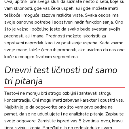
Ovaj upitnik, pre svega služi da saznate nešto o sebi, koje su
vam sklonosti, gde vas čeka uspeh, ali i gde možete imati
teškoće i moguće izazove različite vrste. Svaka osoba ima
svoje osnovne potrebe i sopstveni način funkcionisanja. Ono
što je važno i poželjno jeste da svako bude svestan svojih
prednosti, ali i mana. Prednosti možete iskoristiti za
sopstveni napredak, kao i za postizanje uspeha. Kada znamo
svoje mane, lakše ćemo ih promeniti, ako uvidimo da nas one
koče u mnogim životnim segmentima.
Drevni test ličnosti od samo
tri pitanja
Testovi ne moraju biti strogo ozbiljni i zahtevati strogu
koncentraciju. Oni mogu imati zabavan karakter i opustiti vas.
Najbitnije je da odgovorite ono što vam prvo padne na
pamet, da se ne udubljujete i ne analizirate pitanja. Zapisujte
svoje odgovore. Zamislite ispred vas 5 životinja, ovcu, kravu,
tigra, svinju i konja. Poređajte ih po redosledu koji vam