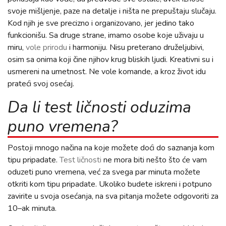
svoje mišljenje, paze na detalje i ništa ne prepuštaju slučaju.
Kod njih je sve precizno i organizovano, jer jedino tako
funkcionišu. Sa druge strane, imamo osobe koje uživaju u
miru,
vole prirodu
i harmoniju. Nisu preterano druželjubivi,
osim sa onima koji čine njihov krug bliskih ljudi. Kreativni su i
usmereni na umetnost. Ne vole komande, a kroz život idu
prateći svoj osećaj.
Da li test ličnosti oduzima
puno vremena?
Postoji mnogo načina na koje možete doći do saznanja kom
tipu pripadate.
Test ličnosti
ne mora biti nešto što će vam
oduzeti puno vremena, već za svega par minuta možete
otkriti kom tipu pripadate. Ukoliko budete iskreni i potpuno
zavirite u svoja osećanja, na sva pitanja možete odgovoriti za
10–ak minuta.