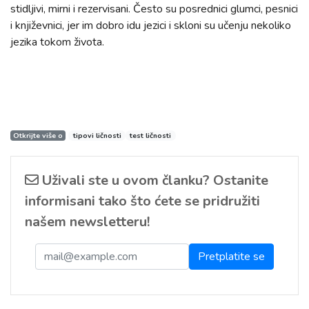
stidljivi, mirni i rezervisani. Često su posrednici glumci, pesnici
i književnici, jer im dobro idu jezici i skloni su učenju nekoliko
jezika tokom života.
Otkrijte više o
tipovi ličnosti
test ličnosti
Uživali ste u ovom članku? Ostanite
informisani tako što ćete se pridružiti
našem newsletteru!