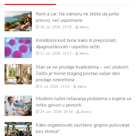
Rent a car: Na odmoru ne želite da jurite
prevoz, već uspomene
26. jul. 2026, 19:39
Jelena
Kondilomi kod žena: kako ih prepoznati,
dijagnostikovati i uspešno lečiti
11. jul. 2026, 16:17
Jelena
Stan se ne prodaje kvadratima – već utiskom:
Zašto je home staging postao važan deo
prodaje nekretnina
4. jul. 2026, 13:52
Jelena
Moderni načini rešavanja problema o kojima se
retko govori u javnosti
24. jun. 2026, 18:54
Zorana
Kako organizovati savršeno grupno putovanje
bez stresa?