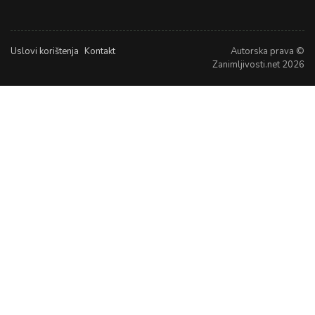
Uslovi korištenja
Kontakt
Autorska prava ©
Zanimljivosti.net 2026