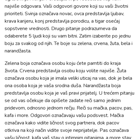
najviše odgovara. Vaši odgovori govore koji su vaši životni
prioriteti. Svinja označava novac, ovca predstavlja ljubav,
krava karijeru, konj predstavlja porodicu, a tigar osećaj
sopstvene vrednosti. Drugo pitanje podrazumeva da
odaberete 5 ljudi koji su vam bitni. Zatim izaberite po jednu
boju za svakog od njih. Te boje su zelena, crvena, žuta, bela i
narandžasta.
Zelena boja označava osobu koju ćete pamtiti do kraja
života. Crvena predstavlja osobu koju volite najviše. Žuta
označava osobu koja je imala veliki uticaj na vas, dok je bela
ona osoba koja je vaša srodna duša. Narandžasta boja
predstavlja osobu koja je vaš pravi prijatelj. U trećem pitanju
se od vas očekuje da opišete zadate reči samo jednim
pridevom, odnosno jednom rečju. Reči su mačka, pacov, pas,
kafa i more. Odgovori označavaju vašu podsvest. Mačka
označava kako vidite ličnost svog partnera, dok pacov
otkriva na koji način vidite svoje neprijatelje. Pas označava
vašu ličnost, kafa vaš stav o intimnim pitanjima, a more stav