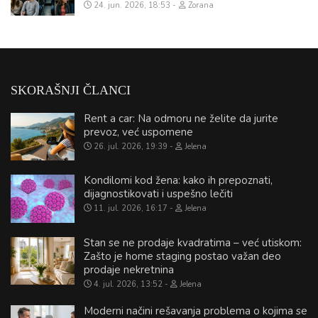
24. jun. 2026, 18:53
Zorana
SKORAŠNJI ČLANCI
Rent a car: Na odmoru ne želite da jurite
prevoz, već uspomene
26. jul. 2026, 19:39
Jelena
Kondilomi kod žena: kako ih prepoznati,
dijagnostikovati i uspešno lečiti
11. jul. 2026, 16:17
Jelena
Stan se ne prodaje kvadratima – već utiskom:
Zašto je home staging postao važan deo
prodaje nekretnina
4. jul. 2026, 13:52
Jelena
Moderni načini rešavanja problema o kojima se