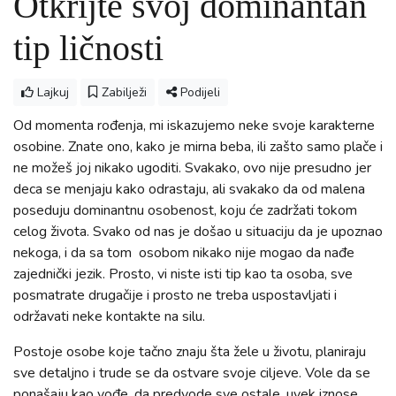
Otkrijte svoj dominantan
tip ličnosti
Lajkuj
Zabilježi
Podijeli
Od momenta rođenja, mi iskazujemo neke svoje karakterne
osobine. Znate ono, kako je mirna beba, ili zašto samo plače i
ne možeš joj nikako ugoditi. Svakako, ovo nije presudno jer
deca se menjaju kako odrastaju, ali svakako da od malena
poseduju dominantnu osobenost, koju će zadržati tokom
celog života. Svako od nas je došao u situaciju da je upoznao
nekoga, i da sa tom osobom nikako nije mogao da nađe
zajednički jezik. Prosto, vi niste isti tip kao ta osoba, sve
posmatrate drugačije i prosto ne treba uspostavljati i
održavati neke kontakte na silu.
Postoje osobe koje tačno znaju šta žele u životu, planiraju
sve detaljno i trude se da ostvare svoje ciljeve. Vole da se
ponašaju kao vođe, da predvode sve ostale, uvek iznose