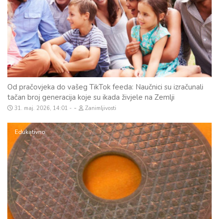
Od pračovjeka do vašeg TikTok feeda: Naučnici su izračunali
tačan broj generacija koje su ikada živjele na Zemlji
-
31. maj. 2026, 14:01
Zanimljivosti
Edukativno