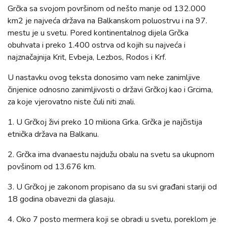
Grčka sa svojom površinom od nešto manje od 132.000
km2 je najveća država na Balkanskom poluostrvu i na 97.
mestu je u svetu. Pored kontinentalnog dijela Grčka
obuhvata i preko 1.400 ostrva od kojih su najveća i
najznačajnija Krit, Evbeja, Lezbos, Rodos i Krf.
U nastavku ovog teksta donosimo vam neke zanimljive
činjenice odnosno zanimljivosti o državi Grčkoj kao i Grcima,
za koje vjerovatno niste čuli niti znali.
1. U Grčkoj živi preko 10 miliona Grka. Grčka je najčistija
etnička država na Balkanu.
2. Grčka ima dvanaestu najdužu obalu na svetu sa ukupnom
povšinom od 13.676 km.
3. U Grčkoj je zakonom propisano da su svi građani stariji od
18 godina obavezni da glasaju.
4. Oko 7 posto mermera koji se obradi u svetu, poreklom je