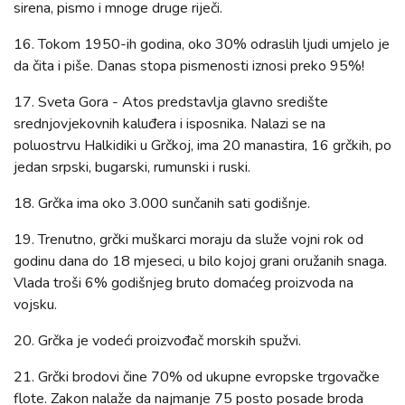
sirena, pismo i mnoge druge riječi.
16. Tokom 1950-ih godina, oko 30% odraslih ljudi umjelo je
da čita i piše. Danas stopa pismenosti iznosi preko 95%!
17. Sveta Gora - Atos predstavlja glavno središte
srednjovjekovnih kaluđera i isposnika. Nalazi se na
poluostrvu Halkidiki u Grčkoj, ima 20 manastira, 16 grčkih, po
jedan srpski, bugarski, rumunski i ruski.
18. Grčka ima oko 3.000 sunčanih sati godišnje.
19. Trenutno, grčki muškarci moraju da služe vojni rok od
godinu dana do 18 mjeseci, u bilo kojoj grani oružanih snaga.
Vlada troši 6% godišnjeg bruto domaćeg proizvoda na
vojsku.
20. Grčka je vodeći proizvođač morskih spužvi.
21. Grčki brodovi čine 70% od ukupne evropske trgovačke
flote. Zakon nalaže da najmanje 75 posto posade broda