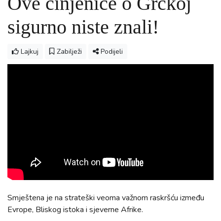
Ove činjenice o Grčkoj
sigurno niste znali!
Lajkuj
Zabilježi
Podijeli
Smještena je na strateški veoma važnom raskršću između
Evrope, Bliskog istoka i sjeverne Afrike.