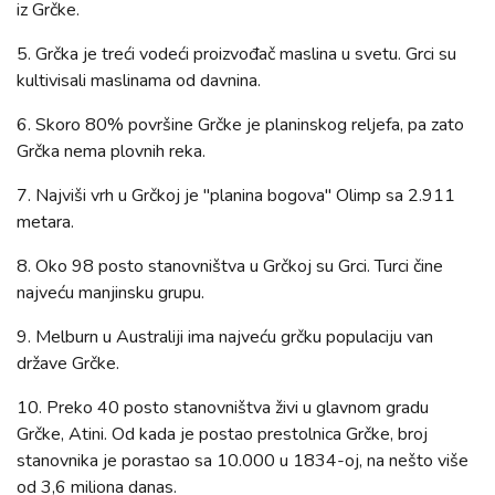
iz Grčke.
5. Grčka je treći vodeći proizvođač maslina u svetu. Grci su
kultivisali maslinama od davnina.
6. Skoro 80% površine Grčke je planinskog reljefa, pa zato
Grčka nema plovnih reka.
7. Najviši vrh u Grčkoj je "planina bogova" Olimp sa 2.911
metara.
8. Oko 98 posto stanovništva u Grčkoj su Grci. Turci čine
najveću manjinsku grupu.
9. Melburn u Australiji ima najveću grčku populaciju van
države Grčke.
10. Preko 40 posto stanovništva živi u glavnom gradu
Grčke, Atini. Od kada je postao prestolnica Grčke, broj
stanovnika je porastao sa 10.000 u 1834-oj, na nešto više
od 3,6 miliona danas.