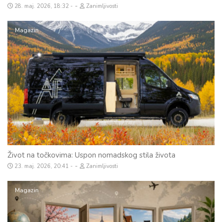
-
28. maj. 2026, 18:32
Zanimljivosti
Magazin
Život na točkovima: Uspon nomadskog stila života
-
23. maj. 2026, 20:41
Zanimljivosti
Magazin