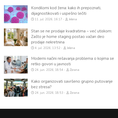
Kondilomi kod žena: kako ih prepoznati,
dijagnostikovati i uspešno lečiti
11. jul. 2026, 16:17
Jelena
Stan se ne prodaje kvadratima – već utiskom:
Zašto je home staging postao važan deo
prodaje nekretnina
4. jul. 2026, 13:52
Jelena
Moderni načini rešavanja problema o kojima se
retko govori u javnosti
24. jun. 2026, 18:54
Zorana
Kako organizovati savršeno grupno putovanje
bez stresa?
24. jun. 2026, 18:53
Zorana