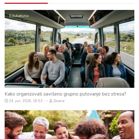
Edukativno
Kako organizovati savršeno grupno putovanje bez stresa?
-
24. jun. 2026, 18:53
Zorana
Edukativno