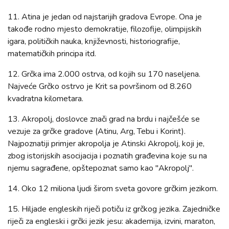
11. Atina je jedan od najstarijih gradova Evrope. Ona je
takođe rodno mjesto demokratije, filozofije, olimpijskih
igara, političkih nauka, književnosti, historiografije,
matematičkih principa itd.
12. Grčka ima 2.000 ostrva, od kojih su 170 naseljena.
Najveće Grčko ostrvo je Krit sa površinom od 8.260
kvadratna kilometara.
13. Akropolj, doslovce znači grad na brdu i najčešće se
vezuje za grčke gradove (Atinu, Arg, Tebu i Korint).
Najpoznatiji primjer akropolja je Atinski Akropolj, koji je,
zbog istorijskih asocijacija i poznatih građevina koje su na
njemu sagrađene, opštepoznat samo kao "Akropolj".
14. Oko 12 miliona ljudi širom sveta govore grčkim jezikom.
15. Hiljade engleskih riječi potiču iz grčkog jezika. Zajedničke
riječi za engleski i grčki jezik jesu: akademija, izvini, maraton,