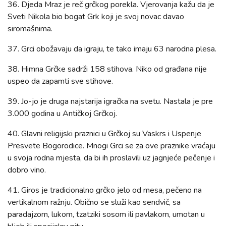
36. Djeda Mraz je reč grčkog porekla. Vjerovanja kažu da je
Sveti Nikola bio bogat Grk koji je svoj novac davao
siromašnima.
37. Grci obožavaju da igraju, te tako imaju 63 narodna plesa.
38. Himna Grčke sadrži 158 stihova. Niko od građana nije
uspeo da zapamti sve stihove.
39. Jo-jo je druga najstarija igračka na svetu. Nastala je pre
3.000 godina u Antičkoj Grčkoj.
40. Glavni religijski praznici u Grčkoj su Vaskrs i Uspenje
Presvete Bogorodice. Mnogi Grci se za ove praznike vraćaju
u svoja rodna mjesta, da bi ih proslavili uz jagnjeće pečenje i
dobro vino.
41. Giros je tradicionalno grčko jelo od mesa, pečeno na
vertikalnom ražnju. Obično se služi kao sendvič, sa
paradajzom, lukom, tzatziki sosom ili pavlakom, umotan u