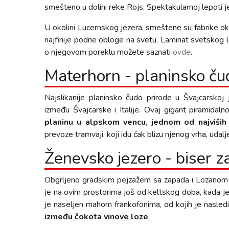
smešteno u dolini reke Rojs. Spektakularnoj lepoti 
U okolini Lucernskog jezera, smeštene su fabrike okr
najfinije podne obloge na svetu. Laminat svetskog 
o njegovom poreklu možete saznati
ovde
.
Materhorn - planinsko ču
Najslikanije planinsko čudo prirode u Švajcarskoj
između Švajcarske i Italije. Ovaj gigant piramidal
planinu u alpskom vencu, jednom od najviših 
prevoze tramvaji, koji idu čak blizu njenog vrha, ud
Ženevsko jezero - biser 
Obgrljeno gradskim pejzažem sa zapada i Lozanom 
je na ovim prostorima još od keltskog doba, kada je 
je naseljen mahom frankofonima, od kojih je nasled
između čokota vinove loze
.