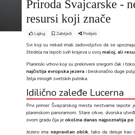
Priroda Švajcarske - ne
resursi koji znače
Lajkuj
Zabilježi
Podijeli
Svi koji su nekad imali zadovoljstvo da se upoznaju 
štedela na lepoti svih krajeva u ovoj
maloj, ali res
Planinski vrhovi koji su prekriveni snegom čak i toko
najčistija evropska jezera
i beskonačno duge polja
želja mnogih svetskih putnika.
Idilično zaleđe Lucerna
Prvi primer Švajcarskog mesta nestvarne lepote 
planinskom panoramom. Stare crkve, dvorska utvrđen
ovom gradu čija je
okolina danas najpoznatija po 
Jezero ima
nepravilan oblik
, tako da deluje kao d