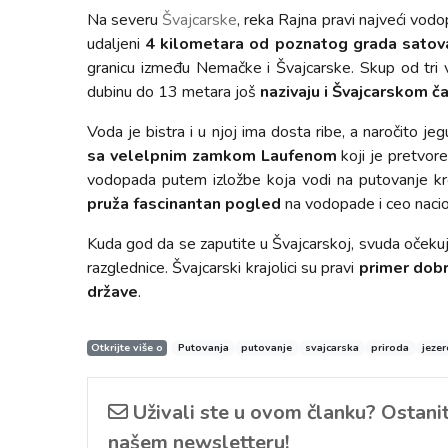
Na severu
Švajcarske
, reka Rajna pravi najveći vodop
udaljeni
4 kilometara od poznatog grada satov
granicu između Nemačke i Švajcarske. Skup od tri v
dubinu do 13 metara još
nazivaju i Švajcarskom č
Voda je bistra i u njoj ima dosta ribe, a naročito je
sa velelpnim zamkom Laufenom
koji je pretvore
vodopada putem izložbe koja vodi na putovanje k
pruža fascinantan pogled
na vodopade i ceo nacio
Kuda god da se zaputite u Švajcarskoj, svuda očekujte
razglednice. Švajcarski krajolici su pravi
primer dobr
države
.
Otkrijte više o
Putovanja
putovanje
svajcarska
priroda
jezer
Uživali ste u ovom članku? Ostanite
našem newsletteru!