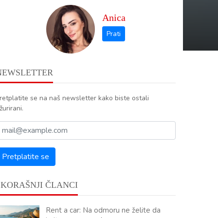
Anica
NEWSLETTER
retplatite se na naš newsletter kako biste ostali
žurirani.
SKORAŠNJI ČLANCI
Rent a car: Na odmoru ne želite da