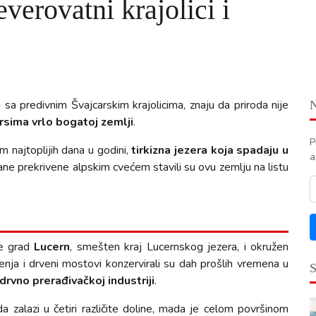
verovatni krajolici i
sa predivnim Švajcarskim krajolicima, znaju da priroda nije
ursima vrlo bogatoj zemlji
.
P
m najtoplijih dana u godini,
tirkizna jezera koja spadaju u
a
ne prekrivene alpskim cvećem stavili su ovu zemlju na listu
je grad
Lucern
, smešten kraj Lucernskog jezera, i okružen
ja i drveni mostovi konzervirali su dah prošlih vremena u
drvno prerađivačkoj industriji
.
a zalazi u četiri različite doline, mada je celom površinom