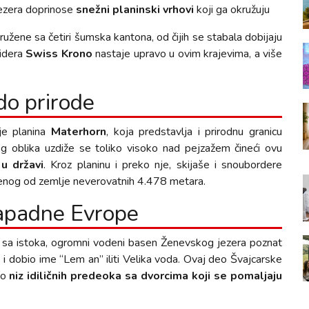
jezera doprinose
snežni planinski vrhovi
koji ga okružuju
užene sa četiri šumska kantona, od čijih se stabala dobijaju
lidera
Swiss Krono
nastaje upravo u ovim krajevima, a više
do prirode
 je planina
Materhorn
, koja predstavlja i prirodnu granicu
nog oblika uzdiže se toliko visoko nad pejzažem čineći ovu
u državi
. Kroz planinu i preko nje, skijaše i snoubordere
aljenog od zemlje neverovatnih 4.478 metara.
zapadne Evrope
sa istoka, ogromni vodeni basen Ženevskog jezera poznat
i dobio ime “Lem an” iliti Velika voda. Ovaj deo Švajcarske
io
niz idiličnih predeoka sa dvorcima koji se pomaljaju