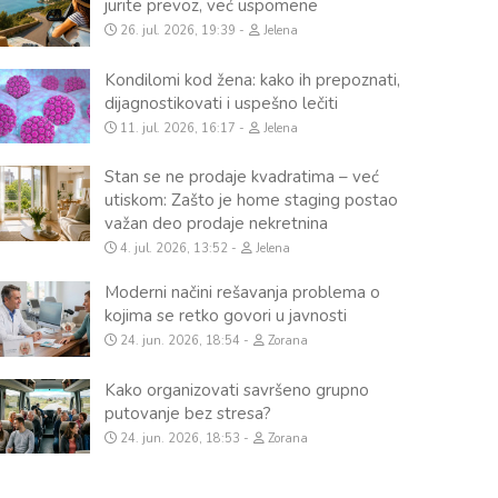
jurite prevoz, već uspomene
26. jul. 2026, 19:39
Jelena
Kondilomi kod žena: kako ih prepoznati,
dijagnostikovati i uspešno lečiti
11. jul. 2026, 16:17
Jelena
Stan se ne prodaje kvadratima – već
utiskom: Zašto je home staging postao
važan deo prodaje nekretnina
4. jul. 2026, 13:52
Jelena
Moderni načini rešavanja problema o
kojima se retko govori u javnosti
24. jun. 2026, 18:54
Zorana
Kako organizovati savršeno grupno
putovanje bez stresa?
24. jun. 2026, 18:53
Zorana