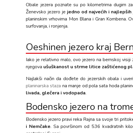
Obale jezera poznate su po kilometrima dugim zasad
Ženevsko jezero je
jedno od najvećih i najlepših
planinskim vrhovima Mon Blana i Gran Kombena. Ovo j
surfovanja, i ronjenja.
Oeshinen jezero kraj Ber
Iako je relativno malo, ovo jezero na bernskoj visij
njegova
ušuškanost u strme litice zaštićenog p
Najlakši način da dođete do jezerskih obala i uv
planinarska staza
na manje od pola sata hoda planin
livada, glečera i vodopada
.
Bodensko jezero na trom
Bodensko jezero pravi reka Rajna sa svoje tri prito
i Nemčake
. Sa površinom od 536 kvadratnih kil