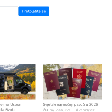
Magazin
ovima: Uspon
Svjetski najmoćniji pasoši u 2026
la života
-
4. maj. 2026, 9:26
Zanimljivosti