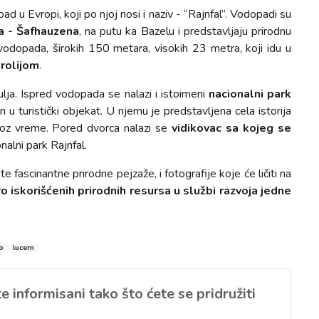
ad u Evropi, koji po njoj nosi i naziv - “Rajnfal”. Vodopadi su
a - Šafhauzena
, na putu ka Bazelu i predstavljaju prirodnu
odopada, širokih 150 metara, visokih 23 metra, koji idu u
arolijom
.
gulja. Ispred vodopada se nalazi i istoimeni
nacionalni park
n u turistički objekat. U njemu je predstavljena cela istorija
roz vreme. Pored dvorca nalazi se
vidikovac sa kojeg se
nalni park Rajnfal.
 fascinantne prirodne pejzaže, i fotografije koje će ličiti na
o iskorišćenih prirodnih resursa u službi razvoja jedne
o
lucern
 informisani tako što ćete se pridružiti