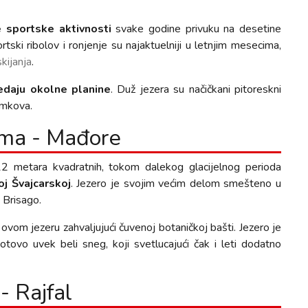
e sportske aktivnosti
svake godine privuku na desetine
ortski ribolov i ronjenje su najaktuelniji u letnjim mesecima,
skijanja
.
ledaju okolne planine
. Duž jezera su načičkani pitoreskni
amkova.
cima - Mađore
2 metara kvadratnih, tokom dalekog glacijelnog perioda
oj Švajcarskoj
. Jezero je svojim većim delom smešteno u
a Brisago.
ovom jezeru zahvaljujući čuvenoj botaničkoj bašti. Jezero je
otovo uvek beli sneg, koji svetlucajući čak i leti dodatno
- Rajfal