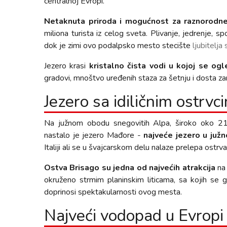
centralnoj Evropi.
Netaknuta priroda i mogućnost za raznorodn
miliona turista iz celog sveta. Plivanje, jedrenje, sp
dok je zimi ovo podalpsko mesto stecište
ljubitelja 
Jezero krasi
kristalno čista vodi u kojoj se og
gradovi, mnoštvo uređenih staza za šetnju i dosta z
Jezero sa idiličnim ostrv
Na južnom obodu snegovitih Alpa, široko oko 21
nastalo je jezero Mađore -
najveće jezero u južn
Italiji ali se u švajcarskom delu nalaze prelepa ostrv
Ostva Brisago su jedna od najvećih atrakcija
na 
okruženo strmim planinskim liticama, sa kojih se g
doprinosi spektakularnosti ovog mesta.
Najveći vodopad u Evropi 