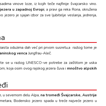
ima vinove loze, iz kojih teče najfinije švajcarsko vino.
 jezera u zapadnoj Evropi
, a pravi ga reka Rona, okružena
ezero je sjajan izbor za sve ljubitelje veslanja, jedrenja,
na
i zaista oduzima dah već pri prvom susretu,a razlog tome je
laninskog venca
Jungfrau-Aleč.
erite se u razlog UNESCO-ve potrebe za zaštitom je uska
om, koja osim ovog rajskog jezera čuva i
mnoštvo alpskih
eđi
ke, u severnom delu Alpa,
na tromeđi Švajcarske, Austrije
ometara, Bodensko jezero spada u treće najveće jezero u