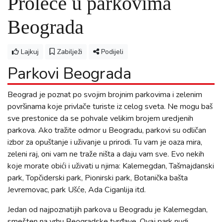
Proleće u parkovima
Beograda
Lajkuj
Zabilježi
Podijeli
Parkovi Beograda
Beograd je poznat po svojim brojnim parkovima i zelenim
površinama koje privlače turiste iz celog sveta. Ne mogu baš
sve prestonice da se pohvale velikim brojem uredjenih
parkova. Ako tražite odmor u Beogradu, parkovi su odličan
izbor za opuštanje i uživanje u prirodi. Tu vam je oaza mira,
zeleni raj, oni vam ne traže ništa a daju vam sve. Evo nekih
koje morate obići i uživati u njima: Kalemegdan, Tašmajdanski
park, Topčiderski park, Pionirski park, Botanička bašta
Jevremovac, park Ušće, Ada Ciganlija itd.
Jedan od najpoznatijih parkova u Beogradu je Kalemegdan,
smešten na vrhu Beogradske tvrđave. Ovaj park nudi