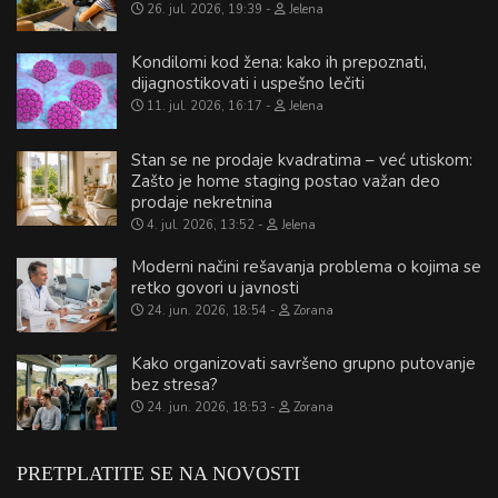
26. jul. 2026, 19:39
Jelena
Kondilomi kod žena: kako ih prepoznati,
dijagnostikovati i uspešno lečiti
11. jul. 2026, 16:17
Jelena
Stan se ne prodaje kvadratima – već utiskom:
Zašto je home staging postao važan deo
prodaje nekretnina
4. jul. 2026, 13:52
Jelena
Moderni načini rešavanja problema o kojima se
retko govori u javnosti
24. jun. 2026, 18:54
Zorana
Kako organizovati savršeno grupno putovanje
bez stresa?
24. jun. 2026, 18:53
Zorana
PRETPLATITE SE NA NOVOSTI