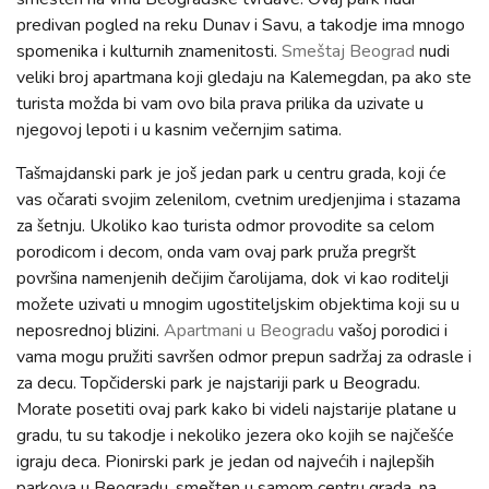
predivan pogled na reku Dunav i Savu, a takodje ima mnogo
spomenika i kulturnih znamenitosti.
Smeštaj Beograd
nudi
veliki broj apartmana koji gledaju na Kalemegdan, pa ako ste
turista možda bi vam ovo bila prava prilika da uzivate u
njegovoj lepoti i u kasnim večernjim satima.
Tašmajdanski park je još jedan park u centru grada, koji će
vas očarati svojim zelenilom, cvetnim uredjenjima i stazama
za šetnju. Ukoliko kao turista odmor provodite sa celom
porodicom i decom, onda vam ovaj park pruža pregršt
površina namenjenih dečijim čarolijama, dok vi kao roditelji
možete uzivati u mnogim ugostiteljskim objektima koji su u
neposrednoj blizini.
Apartmani u Beogradu
vašoj porodici i
vama mogu pružiti savršen odmor prepun sadržaj za odrasle i
za decu. Topčiderski park je najstariji park u Beogradu.
Morate posetiti ovaj park kako bi videli najstarije platane u
gradu, tu su takodje i nekoliko jezera oko kojih se najčešće
igraju deca. Pionirski park je jedan od najvećih i najlepših
parkova u Beogradu, smešten u samom centru grada, na