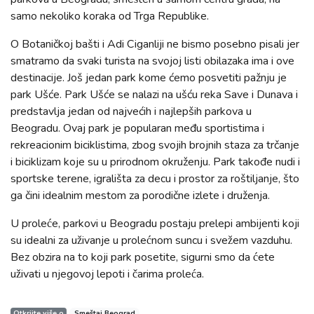
samo nekoliko koraka od Trga Republike.
O Botaničkoj bašti i Adi Ciganliji ne bismo posebno pisali jer
smatramo da svaki turista na svojoj listi obilazaka ima i ove
destinacije. Još jedan park kome ćemo posvetiti pažnju je
park Ušće. Park Ušće se nalazi na ušću reka Save i Dunava i
predstavlja jedan od najvećih i najlepših parkova u
Beogradu. Ovaj park je popularan među sportistima i
rekreacionim biciklistima, zbog svojih brojnih staza za trčanje
i biciklizam koje su u prirodnom okruženju. Park takođe nudi i
sportske terene, igrališta za decu i prostor za roštiljanje, što
ga čini idealnim mestom za porodične izlete i druženja.
U proleće, parkovi u Beogradu postaju prelepi ambijenti koji
su idealni za uživanje u prolećnom suncu i svežem vazduhu.
Bez obzira na to koji park posetite, sigurni smo da ćete
uživati u njegovoj lepoti i čarima proleća.
Otkrijte više o
Smeštaj Beograd