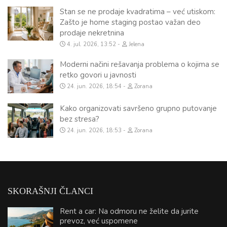
Stan se ne prodaje kvadratima – već utiskom:
Zašto je home staging postao važan deo
prodaje nekretnina
4. jul. 2026, 13:52
Jelena
Moderni načini rešavanja problema o kojima se
retko govori u javnosti
24. jun. 2026, 18:54
Zorana
Kako organizovati savršeno grupno putovanje
bez stresa?
24. jun. 2026, 18:53
Zorana
SKORAŠNJI ČLANCI
Rent a car: Na odmoru ne želite da jurite
prevoz, već uspomene