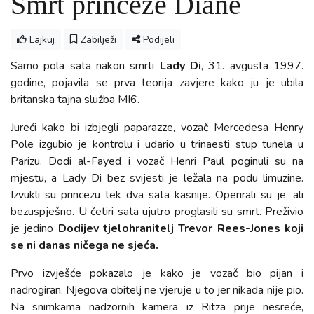
Smrt princeze Diane
Lajkuj
Zabilježi
Podijeli
Samo pola sata nakon smrti
Lady Di
, 31. avgusta 1997.
godine, pojavila se prva teorija zavjere kako ju je ubila
britanska tajna služba MI6.
Jureći kako bi izbjegli paparazze, vozač Mercedesa Henry
Pole izgubio je kontrolu i udario u trinaesti stup tunela u
Parizu. Dodi al-Fayed i vozač Henri Paul poginuli su na
mjestu, a Lady Di bez svijesti je ležala na podu limuzine.
Izvukli su princezu tek dva sata kasnije. Operirali su je, ali
bezuspješno. U četiri sata ujutro proglasili su smrt. Preživio
je jedino
Dodijev tjelohranitelj Trevor Rees-Jones koji
se ni danas ničega ne sjeća.
Prvo izvješće pokazalo je kako je vozač bio pijan i
nadrogiran. Njegova obitelj ne vjeruje u to jer nikada nije pio.
Na snimkama nadzornih kamera iz Ritza prije nesreće,