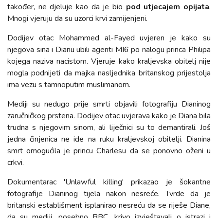
također, ne djeluje kao da je bio
pod utjecajem opijata
.
Mnogi vjeruju da su uzorci krvi zamijenjeni.
Dodijev otac Mohammed al-Fayed uvjeren je kako su
njegova sina i Dianu ubili agenti MI6 po nalogu princa Philipa
kojega naziva nacistom. Vjeruje kako kraljevska obitelj nije
mogla podnijeti da majka nasljednika britanskog prijestolja
ima vezu s tamnoputim muslimanom.
Mediji su nedugo prije smrti objavili fotografiju Dianinog
zaručničkog prstena. Dodijev otac uvjerava kako je Diana bila
trudna s njegovim sinom, ali liječnici su to demantirali. Još
jedna činjenica ne ide na ruku kraljevskoj obitelji. Dianina
smrt omogućila je princu Charlesu da se ponovno oženi u
crkvi.
Dokumentarac 'Unlawful killing' prikazao je šokantne
fotografije Dianinog tijela nakon nesreće. Tvrde da je
britanski establišment isplanirao nesreću da se riješe Diane,
da su mediji, posebno BBC, krivo izvještavali o istrazi i