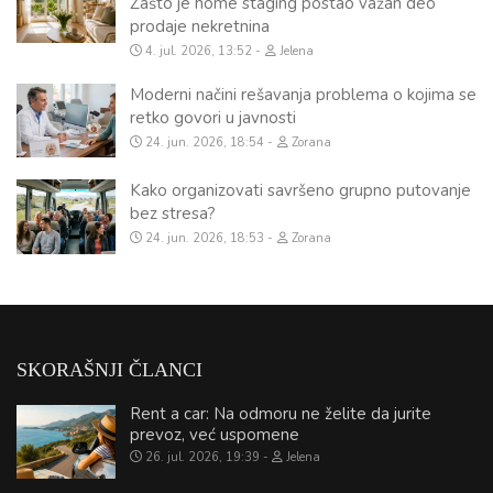
Zašto je home staging postao važan deo
prodaje nekretnina
4. jul. 2026, 13:52
Jelena
Moderni načini rešavanja problema o kojima se
retko govori u javnosti
24. jun. 2026, 18:54
Zorana
Kako organizovati savršeno grupno putovanje
bez stresa?
24. jun. 2026, 18:53
Zorana
SKORAŠNJI ČLANCI
Rent a car: Na odmoru ne želite da jurite
prevoz, već uspomene
26. jul. 2026, 19:39
Jelena