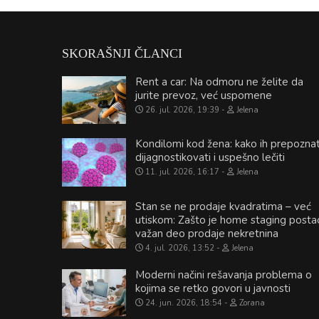
SKORAŠNJI ČLANCI
Rent a car: Na odmoru ne želite da
jurite prevoz, već uspomene
26. jul. 2026, 19:39
Jelena
Kondilomi kod žena: kako ih prepoznat
dijagnostikovati i uspešno lečiti
11. jul. 2026, 16:17
Jelena
Stan se ne prodaje kvadratima – već
utiskom: Zašto je home staging posta
važan deo prodaje nekretnina
4. jul. 2026, 13:52
Jelena
Moderni načini rešavanja problema o
kojima se retko govori u javnosti
24. jun. 2026, 18:54
Zorana