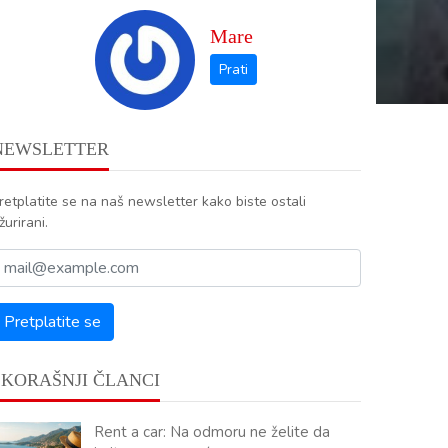
Mare
NEWSLETTER
retplatite se na naš newsletter kako biste ostali
žurirani.
SKORAŠNJI ČLANCI
Rent a car: Na odmoru ne želite da