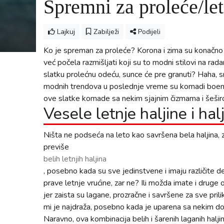
Spremni za proleće/le
Lajkuj
Zabilježi
Podijeli
Ko je spreman za proleće? Korona i zima su konačno p
već počela razmišljati koji su to modni stilovi na r
slatku prolećnu odeću, sunce će pre granuti? Haha, s
modnih trendova u poslednje vreme su komadi boemsk
ove slatke komade sa nekim sjajnim čizmama i šešir
Vesele letnje haljine i hal
Ništa ne podseća na leto kao savršena bela haljina,
previše
belih letnjih haljina
, posebno kada su sve jedinstvene i imaju različite d
prave letnje vrućine, zar ne? Ili možda imate i druge
jer zaista su lagane, prozračne i savršene za sve prili
mi je najdraža, posebno kada je uparena sa nekim d
Naravno, ova kombinacija belih i šarenih laganih haljin