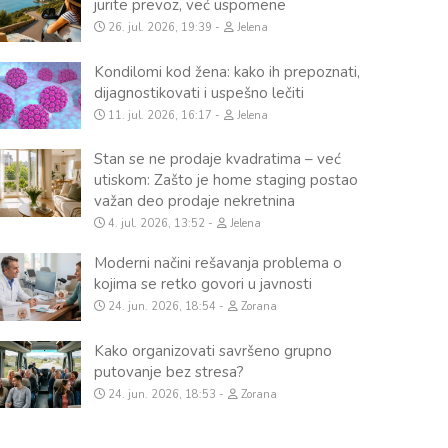
jurite prevoz, već uspomene
26. jul. 2026, 19:39
Jelena
Kondilomi kod žena: kako ih prepoznati,
dijagnostikovati i uspešno lečiti
11. jul. 2026, 16:17
Jelena
Stan se ne prodaje kvadratima – već
utiskom: Zašto je home staging postao
važan deo prodaje nekretnina
4. jul. 2026, 13:52
Jelena
Moderni načini rešavanja problema o
kojima se retko govori u javnosti
24. jun. 2026, 18:54
Zorana
Kako organizovati savršeno grupno
putovanje bez stresa?
24. jun. 2026, 18:53
Zorana