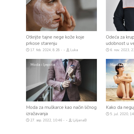
Otkriјte taјne nege kože koјe
Odeća za krupn
prkose starenju
udobnost u ve
-
17. feb. 2024, 8:28
Luka
6. nov. 2023, 
Moda i ljepota
Moda i ljepot
Moda za muškarce kao način ličnog
Kako da neguj
izražavanja
5. jul. 2020, 1
-
27. sep. 2022, 10:46
LjiljanaB