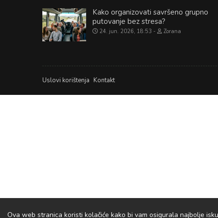
Kako organizovati savršeno grupno
putovanje bez stresa?
24. jun. 2026, 18:53
Zorana
Uslovi korištenja
Kontakt
Ova web stranica koristi kolačiće kako bi vam osigurala najbolje isku