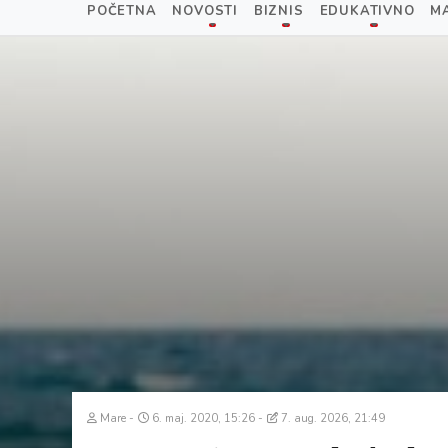
POČETNA
NOVOSTI
BIZNIS
EDUKATIVNO
M
Mare
6. maj. 2020, 15:26
7. aug. 2026, 21:49