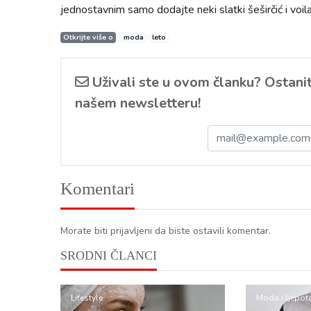
jednostavnim samo dodajte neki slatki šeširčić i voil
Otkrijte više o
moda
leto
Uživali ste u ovom članku? Ostanite
našem newsletteru!
Komentari
Morate biti prijavljeni da biste ostavili komentar.
SRODNI ČLANCI
Lifestyle
Moda i ljepot