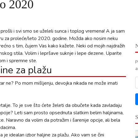
to 2020
rošli i svi smo se uželeli sunca i toplog vremena! A ja sam
adaru za proleće/leto 2020. godine. Možda ako nosim neku
rećno s tim, čujem Vas kako kažete. Neki od mojih najdražih
og stila. Volim i lepršave suknje i lepe dezene. Uparite
om i spremne ste.
P
jine za plažu
a
 zar ne? Po mom mišljenju, devojka nikada ne može imati
etalje. To je sve što ćete želeti da obučete kada zavladaju
 opcije? Leti sam prosto opsednuta slatkim belim haljinama,
ke. Naravno da volim da potražim i šarenije opcije, ali bela
odacima.
a je idealan izbor haljine za plažu. Ako vam se čini