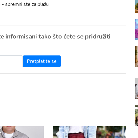
a - spremni ste za plažu!
 informisani tako što ćete se pridružiti
a
Moda i ljepota