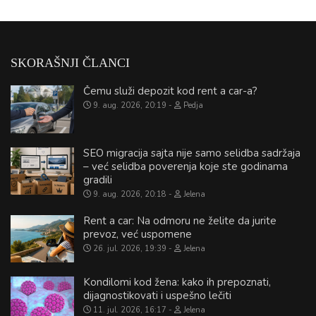
SKORAŠNJI ČLANCI
Čemu služi depozit kod rent a car-a?
9. aug. 2026, 20:19
Pedja
SEO migracija sajta nije samo selidba sadržaja
– već selidba poverenja koje ste godinama
gradili
9. aug. 2026, 20:18
Jelena
Rent a car: Na odmoru ne želite da jurite
prevoz, već uspomene
26. jul. 2026, 19:39
Jelena
Kondilomi kod žena: kako ih prepoznati,
dijagnostikovati i uspešno lečiti
11. jul. 2026, 16:17
Jelena