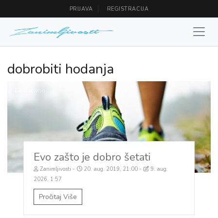
PRIJAVA
REGISTRACIJA
dobrobiti hodanja
Edukativno
Evo zašto je dobro šetati
Zanimljivosti
20. aug. 2019, 21:00
9. aug.
2026, 1:57
Pročitaj Više