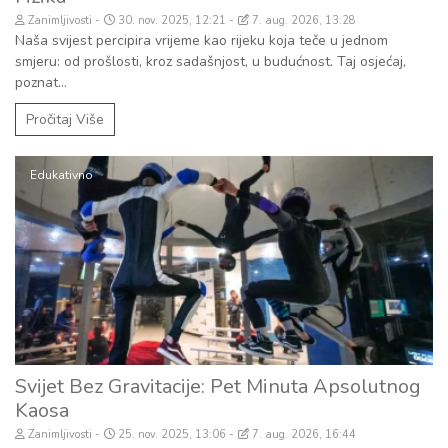
Zanimljivosti
30. nov. 2025, 12:21
7. aug. 2026, 13:28
Naša svijest percipira vrijeme kao rijeku koja teče u jednom
smjeru: od prošlosti, kroz sadašnjost, u budućnost. Taj osjećaj,
poznat...
Pročitaj Više
Edukativno
Svijet Bez Gravitacije: Pet Minuta Apsolutnog
Kaosa
Zanimljivosti
25. nov. 2025, 13:06
7. aug. 2026, 16:44