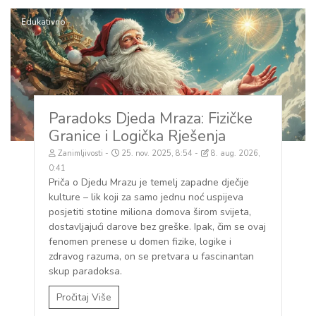
Edukativno
Paradoks Djeda Mraza: Fizičke
Granice i Logička Rješenja
Zanimljivosti
25. nov. 2025, 8:54
8. aug. 2026,
0:41
Priča o Djedu Mrazu je temelj zapadne dječije
kulture – lik koji za samo jednu noć uspijeva
posjetiti stotine miliona domova širom svijeta,
dostavljajući darove bez greške. Ipak, čim se ovaj
fenomen prenese u domen fizike, logike i
zdravog razuma, on se pretvara u fascinantan
skup paradoksa.
Pročitaj Više