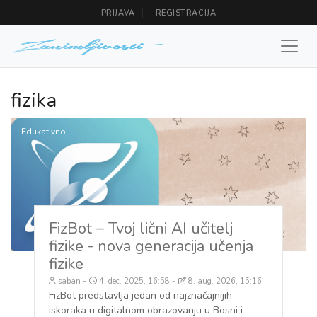
PRIJAVA
REGISTRACIJA
fizika
Edukativno
FizBot – Tvoj lični AI učitelj
fizike - nova generacija učenja
fizike
saban
4. dec. 2025, 16:58
8. aug. 2026, 15:16
FizBot predstavlja jedan od najznačajnijih
iskoraka u digitalnom obrazovanju u Bosni i