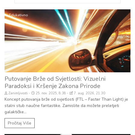
Edukativno
Putovanje Brže od Svjetlosti: Vizuelni
Paradoksi i Kršenje Zakona Prirode
Zanimljivosti
25. nov. 2025, 8:38
7. aug. 2026, 21:30
Koncept putovanja brže od svjetlosti (FTL – Faster Than Light) je
stalni stub naučne fantastike. Zamislite da možete preletjeti
galaktičke...
Pročitaj Više