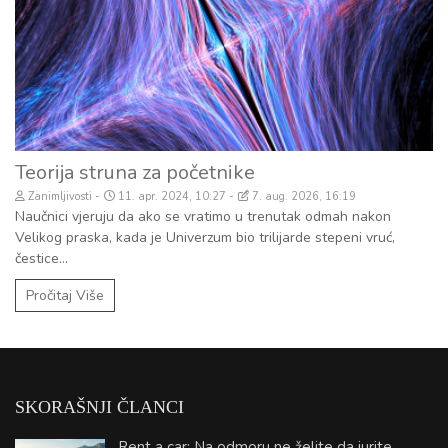
Teorija struna za početnike
Zanimljivosti
11. apr. 2024, 10:27
7. aug. 2026, 16:19
Naučnici vjeruju da ako se vratimo u trenutak odmah nakon
Velikog praska, kada je Univerzum bio trilijarde stepeni vruć,
čestice...
Pročitaj Više
SKORAŠNJI ČLANCI
Rent a car: Na odmoru ne želite da jurite