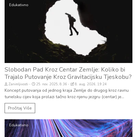
Edukativno
Slobodan Pad Kroz Centar Zemlje: Koliko bi
Trajalo Putovanje Kroz Gravitacijsku Tjeskobu?
Zanimljivosti
25. nov. 2025, 8:36
8. aug. 2026, 19:24
Koncept putovanja od jednog kraja Zemlje do drugog kroz ravnu
tunelsku cijev koja prolazi tačno kroz njenu jezgru (centar) je...
Pročitaj Više
Edukativno