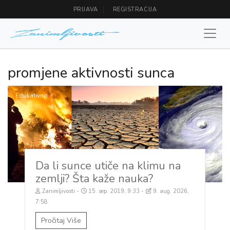
PRIJAVA
REGISTRACIJA
promjene aktivnosti sunca
Edukativno
Da li sunce utiče na klimu na
zemlji? Šta kaže nauka?
Zanimljivosti
15. sep. 2019, 9:33
9. aug. 2026,
7:58
Pročitaj Više