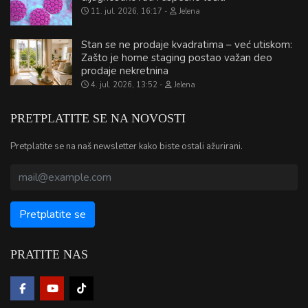
11. jul. 2026, 16:17
Jelena
Stan se ne prodaje kvadratima – već utiskom:
Zašto je home staging postao važan deo
prodaje nekretnina
4. jul. 2026, 13:52
Jelena
PRETPLATITE SE NA NOVOSTI
Pretplatite se na naš newsletter kako biste ostali ažurirani.
PRATITE NAS