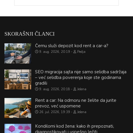
SKORAŠNJI ČLANCI
Čemu služi depozit kod rent a car-a?
9. aug. 2026, 20:19
Pedja
SEO migracija sajta nije samo selidba sadržaja
– već selidba poverenja koje ste godinama
gradili
9. aug. 2026, 20:18
Jelena
Rent a car: Na odmoru ne želite da jurite
prevoz, već uspomene
26. jul. 2026, 19:39
Jelena
Kondilomi kod žena: kako ih prepoznati,
dijagnostikovati i uspešno lečiti