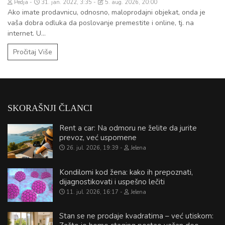
Pedja
31. jan. 2022, 3:35
5. aug. 2026, 20:00
Ako imate prodavnicu, odnosno, maloprodajni objekat, onda je
vaša dobra odluka da poslovanje premestite i online, tj. na
internet. U...
Pročitaj Više
SKORAŠNJI ČLANCI
Rent a car: Na odmoru ne želite da jurite
prevoz, već uspomene
26. jul. 2026, 19:39
Jelena
Kondilomi kod žena: kako ih prepoznati,
dijagnostikovati i uspešno lečiti
11. jul. 2026, 16:17
Jelena
Stan se ne prodaje kvadratima – već utiskom: