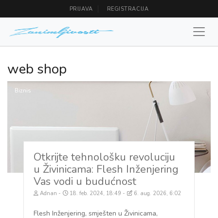
PRIJAVA
REGISTRACIJA
web shop
Biznis
Otkrijte tehnološku revoluciju
u Živinicama: Flesh Inženjering
Vas vodi u budućnost
Adnan
18. feb. 2024, 18:49
6. aug. 2026, 6:02
Flesh Inženjering, smješten u Živinicama,