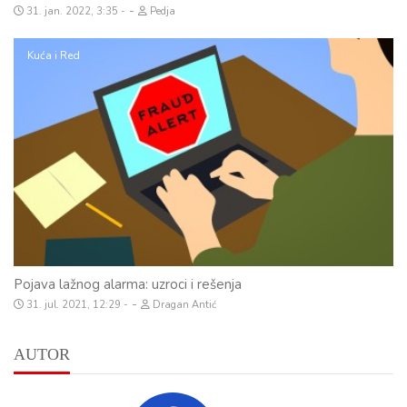
-
31. jan. 2022, 3:35
Pedja
Kuća i Red
Pojava lažnog alarma: uzroci i rešenja
-
31. jul. 2021, 12:29
Dragan Antić
AUTOR