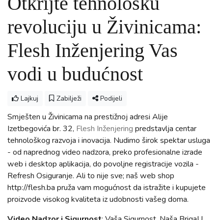
Otkrijte tehnološku
revoluciju u Živinicama:
Flesh Inženjering Vas
vodi u budućnost
Lajkuj
Zabilježi
Podijeli
Smješten u Živinicama na prestižnoj adresi Alije
Izetbegovića br. 32,
Flesh Inženjering
predstavlja centar
tehnološkog razvoja i inovacija. Nudimo širok spektar usluga
- od naprednog video nadzora, preko profesionalne izrade
web i desktop aplikacija, do povoljne registracije vozila -
Refresh Osiguranje. Ali to nije sve; naš web shop
http://flesh.ba pruža vam mogućnost da istražite i kupujete
proizvode visokog kvaliteta iz udobnosti vašeg doma.
Video Nadzor i Sigurnost
: Vaša Sigurnost, Naša BrigaU