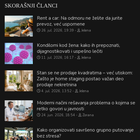
SKORAŠNJI ČLANCI
Rent a car: Na odmoru ne želite da jurite
prevoz, već uspomene
26. jul. 2026, 19:39
Jelena
Kondilomi kod žena: kako ih prepoznati,
dijagnostikovati i uspešno lečiti
11. jul. 2026, 16:17
Jelena
Stan se ne prodaje kvadratima – već utiskom:
Zašto je home staging postao važan deo
prodaje nekretnina
4. jul. 2026, 13:52
Jelena
Moderni načini rešavanja problema o kojima se
retko govori u javnosti
24. jun. 2026, 18:54
Zorana
Kako organizovati savršeno grupno putovanje
bez stresa?