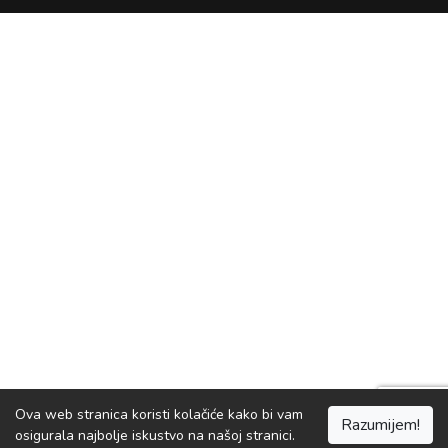
Ova web stranica koristi kolačiće kako bi vam
Zanimljivosti.net
Razumijem!
Otvori
osigurala najbolje iskustvo na našoj stranici.
Otvorite u mobilnoj aplikaciji za bolje iskustvo