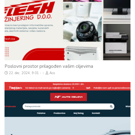
Poslovni prostor prilagođen vašim ciljevima
-
22. dec. 2024, 9:01
Aco
Regija