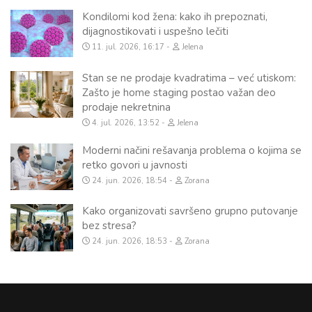
Kondilomi kod žena: kako ih prepoznati,
dijagnostikovati i uspešno lečiti
11. jul. 2026, 16:17
Jelena
Stan se ne prodaje kvadratima – već utiskom:
Zašto je home staging postao važan deo
prodaje nekretnina
4. jul. 2026, 13:52
Jelena
Moderni načini rešavanja problema o kojima se
retko govori u javnosti
24. jun. 2026, 18:54
Zorana
Kako organizovati savršeno grupno putovanje
bez stresa?
24. jun. 2026, 18:53
Zorana