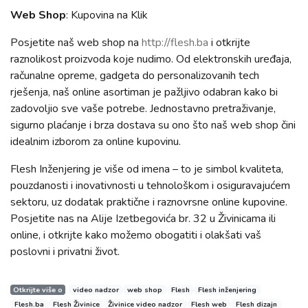
Web Shop
: Kupovina na Klik
Posjetite naš web shop na
http://flesh.ba
i otkrijte
raznolikost proizvoda koje nudimo. Od elektronskih uređaja,
računalne opreme, gadgeta do personalizovanih tech
rješenja, naš online asortiman je pažljivo odabran kako bi
zadovoljio sve vaše potrebe. Jednostavno pretraživanje,
sigurno plaćanje i brza dostava su ono što naš web shop čini
idealnim izborom za online kupovinu.
Flesh Inženjering je više od imena – to je simbol kvaliteta,
pouzdanosti i inovativnosti u tehnološkom i osiguravajućem
sektoru, uz dodatak praktične i raznovrsne online kupovine.
Posjetite nas na Alije Izetbegovića br. 32 u Živinicama ili
online, i otkrijte kako možemo obogatiti i olakšati vaš
poslovni i privatni život.
Otkrijte više o
video nadzor
web shop
Flesh
Flesh inženjering
Flesh.ba
Flesh Živinice
Živinice video nadzor
Flesh web
Flesh dizajn